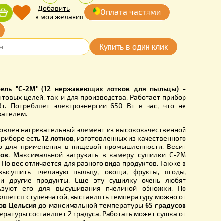
0.00
Количество:
грн.
-
+
Добавить
Оплата частя
Купить
в мои желания
очка online
AD2012
адочок. Модель "C-2М" (12 нержавеющих лотков для п
ся как для бытовых целей, так и для производства. Работа
й сети 220 Вт. Потребляет электроэнергии 650 Вт в ча
большим показателем.
сушилке установлен нагревательный элемент из высококач
ей стали. В приборе есть
12 лотков,
изготовленных из каче
что разрешено для применения в пищевой промышленнос
5 килограммов
. Максимальной загрузить в камеру суш
килограммов
. Но вес отличается для разного вида продукто
вы можете высушить пчелиную пыльцу, овощи, фрукты