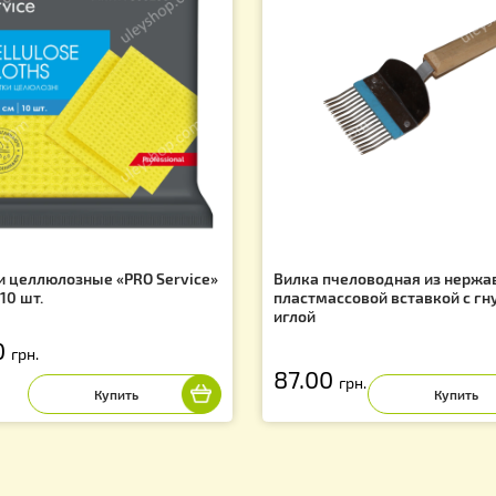
х и скидках!
Вас могут заинтересовать
f