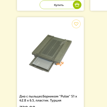
Пыльцесборник 4 М
Пы
270.00
9
грн.
f