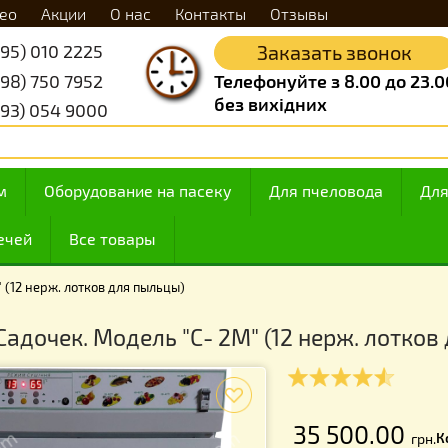
Видео
Акции
О нас
Контакты
Отзывы
+38 (095) 010 2225
Заказать 
+38 (098) 750 7952
Телефонуйте з 8.
без вихідних
+38 (093) 054 9000
 медом
Оборудование на пасеку
Для пчелов
ие свечей
Все товары
"С- 2M" (12 нерж. лотков для пыльцы)
ка Садочек. Модель "С- 2M" (12 нерж
f