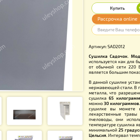
35 50
Расср
Артикул: S
Сушилка С
использует
от обычно
является 
В данной 
нержавеющ
металла, 
сушилка
6
можно
30 
сушилке 