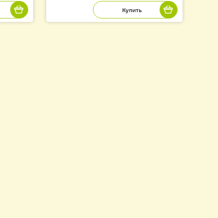
о Пыльцесборника
Пыльцесборник Донный
тия) 408х148 мм.
250.00
грн.