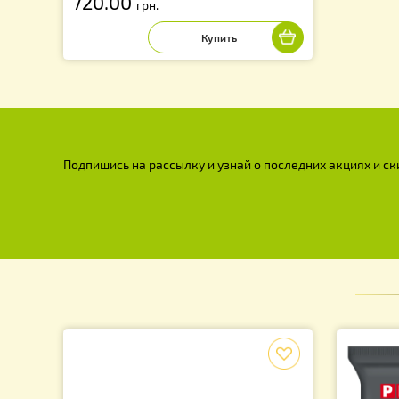
Дно с пыльцесборником “Pulse“ 51 х
42.8 х 6.5, пластик. Турция
720.00
грн.