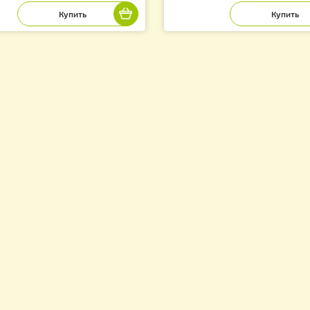
льцесборник 3Х «Апис»
Решетка донног
(круглые отверс
Лысонь Польша
5.00
102.00
грн.
грн.