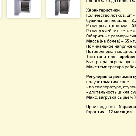
лекарстве
пчеловоды
температур
минималь
Цельсия.
Ин
одного час
Характери
Количество
Сушильная
Размеры ло
Размер яче
Габаритные
Масса (не 
Номинальн
Потребляе
Тип отопит
Быстро. ра
Макс.темпе
Регулиров
полуавтом
- по темпер
- длительно