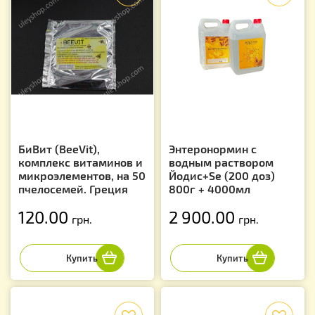
БиВит (BeeVit),
Энтеронормин с
комплекс витаминов и
водным раствором
микроэлементов, на 50
Йодис+Se (200 доз)
пчелосемей. Греция
800г + 4000мл
120.00
2 900.00
грн.
грн.
f
f