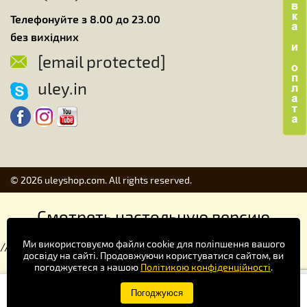
Телефонуйте з 8.00 до 23.00
без вихідних
[email protected]
uley.in
© 2026 uleyshop.com. All rights reserved.
Смотреть настольную версию
Ми використовуємо файли cookie для поліпшення вашого
//
досвіду на сайті. Продовжуючи користуватися сайтом, ви
погоджуєтеся з нашою
Політикою конфіденційності
.
Купуй зручніше в додатку!
Погоджуюся
×
Завантажити
Google Play