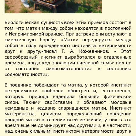
Биологическая сущность всех этих приемов состоит в
том, что матки между собой находятся в постоянной
и Непримиримой вражде. При встрече они вступают в
смертельную борьбу. «Матки передерутся между
собой в силу врожденного инстинкта нетерпимости
друг к другу,-писал Г. А. Кожевников. - Этот
своеобразный инстинкт выработался в отдaленные
времена, когда ход эволюции пчелиной семьи вел ее
от состояния «многоматочности» к состоянию
«одноматочности».
В поединке побеждает та матка, у которой инстинкт
нетерпимости наиболее обострен и, естественно,
которую природа наделила большей физической
силой. Такими свойствами и обладают молодые
немодные и недавно спарившиеся матки. Инстинкт
материнства, целиком определяющий поведение
плодной матки в течение всей ее жизни, у них в это
время еще не доминирует над другими и, в частности,
над очень сильным инстинктом нетерпимости друг к