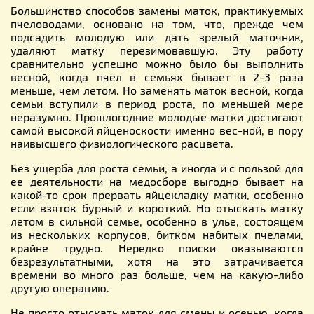
Большинство способов замены маток, практикуемых
пчеловодами, основано на том, что, прежде чем
подсадить молодую или дать зрелый маточник,
удаляют матку перезимовавшую. Эту работу
сравнительно успешно можно было бы выполнить
весной, когда пчел в семьях бывает в 2-3 раза
меньше, чем летом. Но заменять маток весной, когда
семьи вступили в период роста, по меньшей мере
неразумно. Прошлогодние молодые матки достигают
самой высокой яйценоскости именно вес-ной, в пору
наивысшего физиологического расцвета.
Без ущерба для роста семьи, а иногда и с пользой для
ее деятельности на медосборе выгодно бывает на
какой-то срок прервать яйцекладку матки, особенно
если взяток бурный и короткий. Но отыскать матку
летом в сильной семье, особенно в улье, состоящем
из нескольких корпусов, битком набитых пчелами,
крайне трудно. Нередко поиски оказываются
безрезультатными, хотя на это затрачивается
времени во много раз больше, чем на какую-либо
другую операцию.
Не просто отыскать маток для смены и осенью, когда