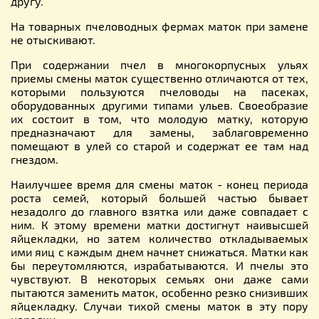
другу.
На товарных пчеловодных фермах маток при замене
не отыскивают.
При содержании пчел в многокорпyсных ульях
приемы смены маток существенно отличаются от тех,
которыми пользуются пчеловоды на пасеках,
оборудованных другими типами ульев. Своеобразие
их состоит в том, что молодую матку, которую
предназначают для замены, заблаговременно
помещают в улей со старой и содержат ее там над
гнездом.
Наилучшее время для смены маток - конец периода
роста семей, который большей частью бывает
незадолго до главного взятка или даже совпадает с
ним. К этому времени матки достигнут наивысшей
яйцекладки, но затем количество откладываемых
ими яиц с каждым днем начнет снижаться. Матки как
6ы переутомляются, израбатываются. И пчелы это
чувствуют. В некоторых семьях они даже сами
пытаются заменить маток, особенно резко снизивших
яйцекладку. Случаи тихой смены маток в эту пору