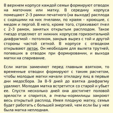
В верхнем корпусе каждой семьи формируют отводок
на маточник или матку. В середину корпуса
помещают 2-3 рамки печатного (на выходе) расплода
с сидящими на них пчелами, по краям - кроющие, с
медом и пергой. В него, кроме того, стряхивают пчел
с 2-3 рамок, занятых открытым расплодом. Такое
гнездо отделяют от нижних корпусов горизонтальной
диафрагмой - потолком, закрыв вырез с той и другой
стороны частой сеткой. В корпусе с отводком
открывают
леток
. Он необходим для вылета трутней,
попавших в отводок при формировании, и выхода
матки на спаривание.
Если маток заменяют перед главным взятком, то
временные отводки формируют с таким расчетом,
чтобы молодые матки начали откладку яиц в первые
дни медосбора. За 8-9 дней до взятка диафрагму
удаляют. Молодая матка встретится со старой и убьет
ее. Спустя несколько дней она достигнет половой
зрелости и спарится, а пчелы-кормилицы закроют
весь открытый расплод. Имея плодную матку, семья
будет работать с большей энергией, чем если 6ы у нее
была матка неплодная.