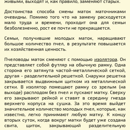
живыми, выходят и, как правило, заменяют старых.
Достоинства способа смены маток маточниками
очевидны. Помимо того что на замену расходуется
мало труда и времени, проходит она для семьи
безболезненно, рост ее почти не прекращается.
Семьи, получившие молодых маток, наращивают
большое количество пчел, в результате повышается
их хозяйственная ценность.
Пчеловоды маток сменяют с помощью
изолятора
. Он
представляет собой футляр на обычную рамку. Одна
сторона его затянута частой-металлической сеткой,
другая - разделительной решеткой. Снаружи решетка
закрывается выдвижным щитком из металлической
сетки. В изолятор помещают рамку со зрелым (на
выходе) расплодом без пчел и пускают матку. Сверху
его закрывают рейкой и ставят в середину гнезда
верхнего корпуса на сушка. За это время выйдет
значительное количество молодых пчел, которые, как
известно, легко принимают любую матку. К концу
вторых суток, когда вокруг матки будет уже создана
свита, щиток, закрывающий разделительную