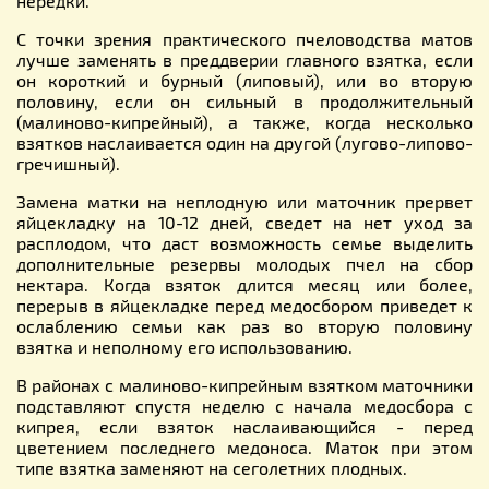
нередки.
С точки зрения практического пчеловодства матов
лучше заменять в преддверии главного взятка, если
он короткий и бурный (липовый), или во вторую
половину, если он сильный в продолжительный
(малиново-кипрейный), а также, когда несколько
взятков наслаивается один на другой (лугово-липово-
гречишный).
Замена матки на неплодную или маточник прервет
яйцекладку на 10-12 дней, сведет на нет уход за
расплодом, что даст возможность семье выделить
дополнительные резервы молодых пчел на сбор
нектара. Когда взяток длится месяц или более,
перерыв в яйцекладке перед медосбором приведет к
ослаблению семьи как раз во вторую половину
взятка и неполному его использованию.
В районах с мaлиново-кипрейным взятком маточники
подставляют спустя неделю с начала медосбора с
кипрея, если взяток наслаивающийся - перед
цветением последнего медоноса. Маток при этом
типе взятка заменяют на сеголетних плодных.