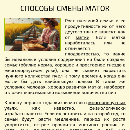
СПОСОБЫ СМЕНЫ МАТОК
Рост пчелиной семьи и ее
продуктивность ни от чего
другого так не зависят, как
от
матки
. Если матка
изработалась или не
отличается
плодовитостью, то какие
бы идеальные условия содержания ни были созданы
семье (обилие корма, хорошее и просторное гнездо в
многокорпусном улье), она не сможет нарастить
нужного количества пчел к тому времени, когда они
могли бы дать наибольшую пользы В таких же
условиях молодая, хорошо развитая матка, наоборот,
отложит максимально возможное количество яиц.
К концу первого года жизни матки в
многокорпусных
ульях
, как известно, физиологически
израбатываются. Если их оставить и на второй год, то
семьи будут расти медленнее, период их роста
укоротится, острее проявится инстинкт роения, и,
хотя они по-прежнему останутся с той же