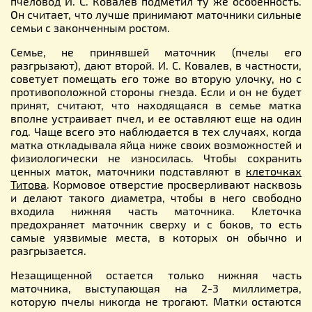
пчеловод И. С. Ковалев подметил ту же особенность.
Он считает, что лучше принимают маточники сильные
семьи с законченным ростом.
Семье, не принявшей маточник (пчелы его
разгрызают), дают второй. И. С. Ковалев, в частности,
советует помещать его тоже во вторую улочку, но с
противоположной стороны гнезда. Если и он не будет
принят, считают, что находящаяся в семье матка
вполне устраивает пчел, и ее оставляют еще на один
год. Чаще всего это наблюдается в тех случаях, когда
матка откладывaла яйца ниже своих возможностей и
физиологически не износилась. Чтобы сохранить
ценных маток, маточники подставляют в
клеточках
Титова
. Кормовое отверстие просверливают насквозь
и делают такого диаметра, чтобы в него свободно
входила нижняя часть маточника. Клеточка
предохраняет маточник сверху и с боков, то есть
самые уязвимые места, в которых он обычно и
разгрызается.
Незащищенной остается только нижняя часть
маточника, выступающая на 2-3 миллиметра,
которую пчелы никогда не трогают. Матки остаются