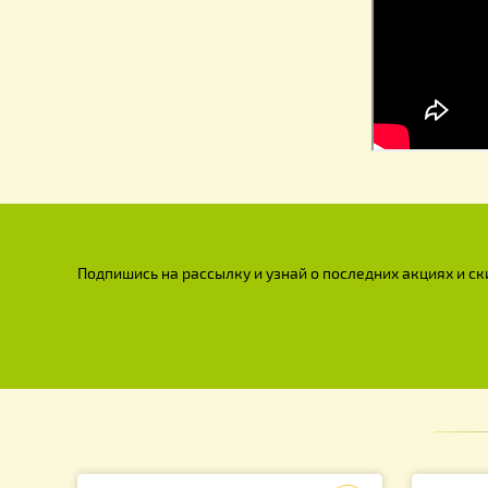
Для пчел
Пчелопродукция
Подарки для пчеловодов
Изготовление свечей