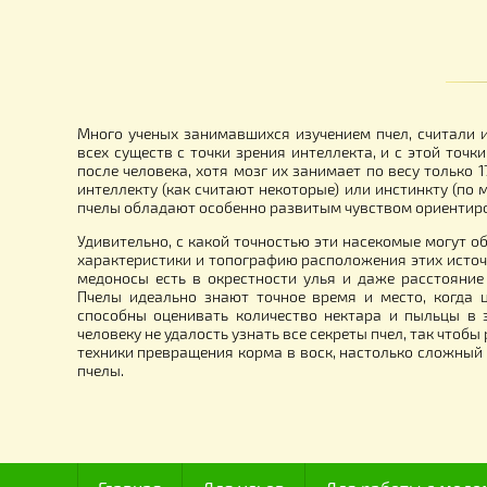
Воскотопка паровая 17 литров.
ЗИ
Нержавейка.
уп
4 290.00
7
грн.
Много ученых занимавшихся изучением пчел, сч