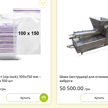
х и скидках!
Вас могут заинтересовать
f