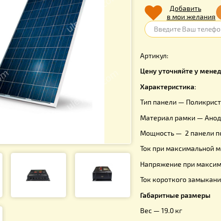
0.00
г
Д
в 
Артикул:
Цену уточ
Характери
Тип панел
Материал 
Мощность
Ток при ма
Напряжение