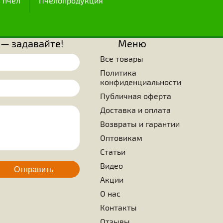
ия ячеек сотов под мед, был поражен мастерством, то
тью, с какими пчелы создают конструкции шестигранных яче
известны три вида фигур, которые могут использова
алых пространствах. Это равносторонний треугольник, 
 из которых только две последние с точки зрения соста
зования и прочности, представляют интерес. Просто удивите
ущества знали, что нужно выбрать в качестве образца стро
ранные ячейки, которые, помимо того, что кажутся сове
максимальной эффективности используемой поверхности бе
оверхностями. Ученые, занимающиеся изучением жиз
нают, что ни одно живое существо на земле не смогло дос
ятельности таких вершин, каких достигла крошечная пче
ием является то, что это больше не требует каких-либо улуч
ода
Для пчел
Пчелопродукция
 вопросы — задавайте!
Меню