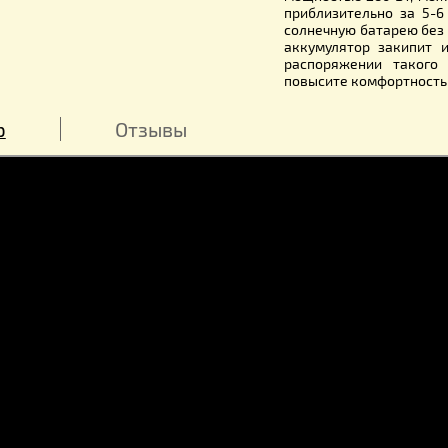
различные
аккумулят
пользовать
приобрест
использо
гармоничес
стандарт
мощностью
приблизит
солнечную 
аккумулят
распоряже
повысите к
обзор
Отзывы