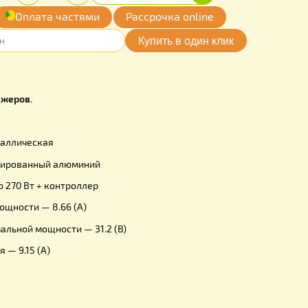
Купить
Количество:
рн.
-
+
обавить
Оплата частями
Рассрочка online
мои желания
няйте у менеджеров.
стика:
и — Поликристаллическая
рамки — Анодированный алюминий
 —
2 панели по 270 Вт + контроллер
ксимальной мощности — 8.66 (А)
 при максимальной мощности — 31.2 (В)