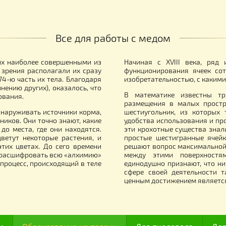
П пакет (zip-lock), 100х150 мм –
Шнек (экструдер
аковка 100 шт.
забруса
4.00
50 500.00
грн.
г
Все для работы с медом
итали их наиболее совершенными из
Начиная с XVII