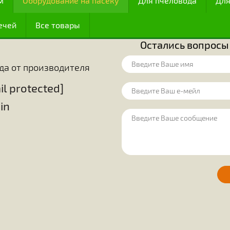
й точки зрения располагали их сразу
функционирован
олько 174-ю часть их тела. Благодаря
изобретательнос
у (по мнению других), оказалось, что
В математике 
иентирования.
размещения в м
огут обнаруживать источники корма,
шестиугольник,
источников. Они точно знают, какие
удобства исполь
ояние до места, где они находятся.
эти крохотные с
огда цветут некоторые растения, и
простые шестиг
цы в этих цветах. До сего времени
решают вопрос 
ак чтобы расшифровать всю «алхимию»
между этими п
ожный процесс, происходящий в теле
единодушно приз
сфере своей де
ценным достижен
 медом
Оборудование на пасеку
Для пчелов
ие свечей
Все товары
Остались