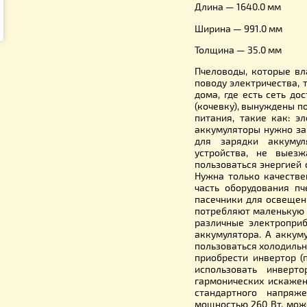
Ток коротк
Габаритны
Вес — 19.0 
Длина — 16
Ширина — 
Толщина —
Пчеловоды
поводу эле
дома, где 
(кочевку)
питания, 
аккумулято
для заря
устройст
пользовать
Нужна тол
часть обо
пасечники
потребляю