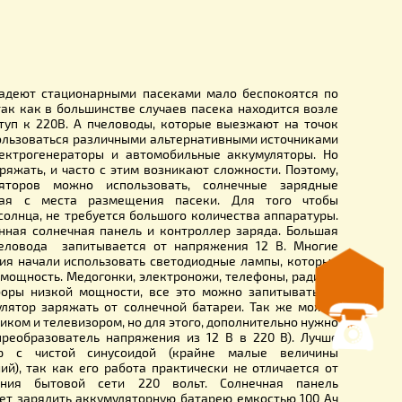
ого замыкания — 9.15 (А)
е размеры
кг
40.0 мм
991.0 мм
 35.0 мм
, которые владеют стационарными пасеками мало беспо
ктричества, так как в большинстве случаев пасека находи
есть сеть доступ к 220В. А пчеловоды, которые выезжают
, вынуждены пользоваться различными альтернативными ис
такие как: электрогенераторы и автомобильные аккумул
ры нужно заряжать, и часто с этим возникают сложности.
дки аккумуляторов можно использовать, солнечные 
ва, не выезжая с места размещения пасеки. Для то
ся энергией солнца, не требуется большого количества ап
ько качественная солнечная панель и контроллер заряда
рудования пчеловода запитывается от напряжения 12 В
 для освещения начали использовать светодиодные лампы
т маленькую мощность. Медогонки, электроножи, телефоны