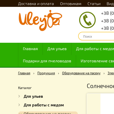
Доставка и оплата
Оптовикам
Статьи
Главная
Для ульев
Для работы с
Подарки для пчеловодов
Изготовлен
Главная
›
Продукция
›
Оборудование на пасеку
Солне
Каталог
Для ульев