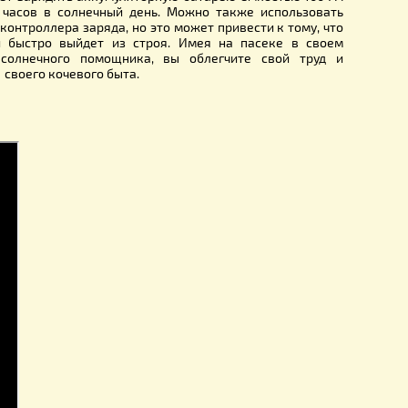
 электроприборы низкой мощности, все это можно запи
ора. А аккумулятор заряжать от солнечной батареи. Так
ся холодильником и телевизором, но для этого, дополнител
и инвертор (преобразователь напряжения из 12 В в 220 
вать инвертор с чистой синусоидой (крайне малые 
ких искажений), так как его работа практически не отли
ного напряжения бытовой сети 220 вольт. Солнечна
 260 Вт, может зарядить аккумуляторную батарею емкост
ельно за 5-6 часов в солнечный день. Можно также исп
батарею без контроллера заряда, но это может привести к 
ор закипит и быстро выйдет из строя. Имея на пасеке
нии такого солнечного помощника, вы облегчите сво
омфортность своего кочевого быта.