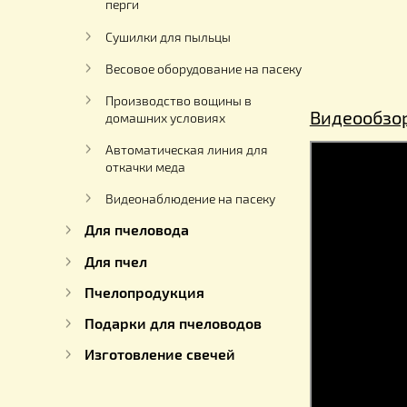
Для кремования меда
Насосы для перекачки мёда
Роевни
Оборудование для получения
перги
Сушилки для пыльцы
Весовое оборудование на пасеку
Производство вощины в
Видео
домашних условиях
Автоматическая линия для
откачки меда
Видеонаблюдение на пасеку
Для пчеловода