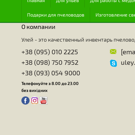
всех существ с точки зрения интеллекта, и с это
после человека, хотя мозг их занимает по весу т
интеллекту (как считают некоторые) или инстинкт
пчелы обладают особенно развитым чувством ор
Удивительно, с какой точностью эти насекомые м
характеристики и топографию расположения этих 
медоносы есть в окрестности улья и даже расст
Пчелы идеально знают точное время и место, к
способны оценивать количество нектара и пыль
человеку не удалость узнать все секреты пчел, т
техники превращения корма в воск, настолько сл
пчелы.
Главная
Для ульев
Для работы с
Подарки для пчеловодов
Изготовлен
О компании