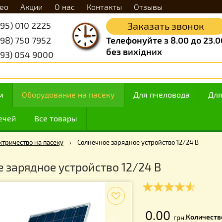
Видео
Акции
О нас
Контакты
Отзывы
+38 (095) 010 2225
Заказать 
+38 (098) 750 7952
Телефонуйте з 8.
без вихідних
+38 (093) 054 9000
 медом
Оборудование на пасеку
Для пчелов
ие свечей
Все товары
›
Электричество на пасеку
›
Солнечное зарядное устройство 
чное зарядное устройство 12/24 В
f