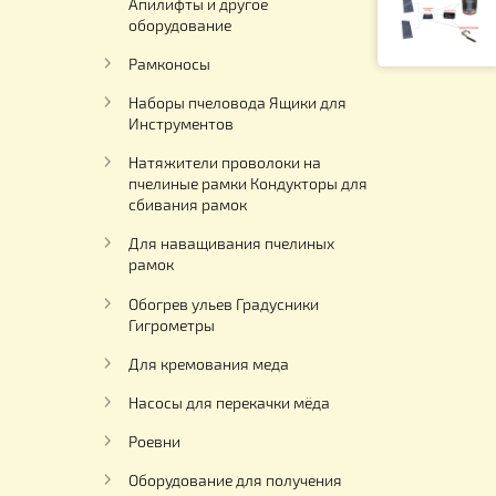
Столы для распечатки пчелиных
рамок
Палатки для откачки меда
Апилифты и другое
оборудование
Рамконосы
Наборы пчеловода Ящики для
Инструментов
Натяжители проволоки на
пчелиные рамки Кондукторы для
сбивания рамок
Для наващивания пчелиных
рамок
Обогрев ульев Градусники
Гигрометры