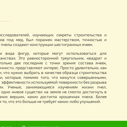
) для отжима меда из
Сеялка ручная "Господар" СРГ -
(точного высева)
2 700.00
рн.
грн.
I века, ряд исследователей, изучающих секреты строит