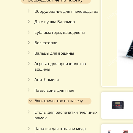
Для работы с медом
Оборудование на пасеку
Оборудование для пчеловодства
Дым пушка Варомор
Сублиматоры, вароджеты
Воскотопки
Вальцы для вощины
Агрегат для производства
вощины
Апи-Домики
Павильоны для пчел
Электричество на пасеку