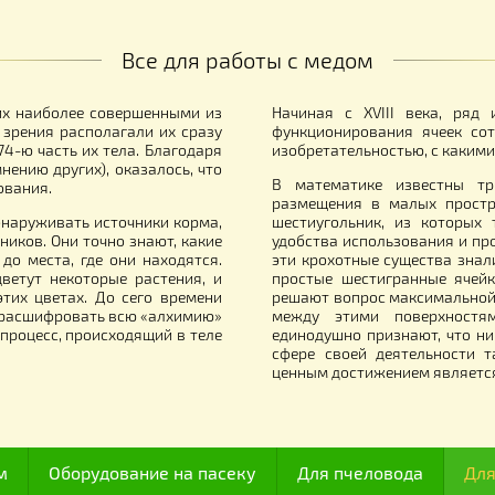
ей ППУ «BeeStar» (3 корпуса Дадан
Перегородка ПВХ
 12 рамок) - цветной
вулики ППУ "Bee
 310.00
150.00
грн.
грн.
Все для работы с медом
итали их наиболее совершенными из
Начиная с XVII
й точки зрения располагали их сразу
функционирован