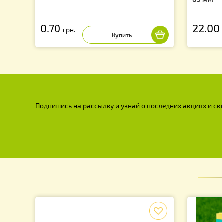
Мисочки для вывода маток 1шт.
Ко
8
0.70
2
грн.
Подпишись на рассылку и узнай о последних акция