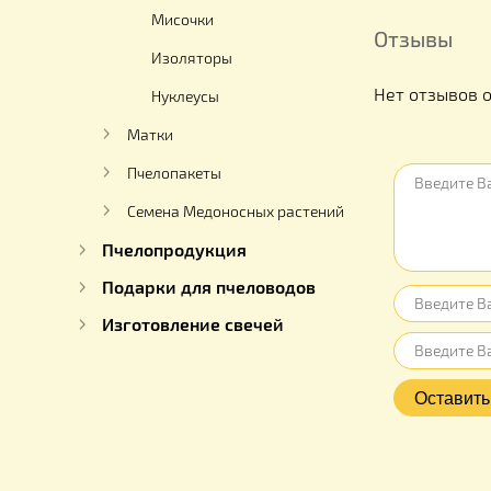
Система Китайский сот
Система "Украинский сот"
Мисочки
Отзыв
Изоляторы
Нет отз
Нуклеусы
Матки
Пчелопакеты
Семена Медоносных растений
Пчелопродукция
Подарки для пчеловодов
Изготовление свечей