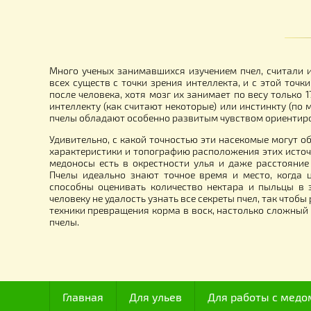
Корпус ППУ "BeeStar" на 6 рамочный
Ул
Улей Дадан 300 мм - цветной
на
1 070.00
5
грн.
Много ученых занимавшихся изучением пчел, сч
всех существ с точки зрения интеллекта, и с это