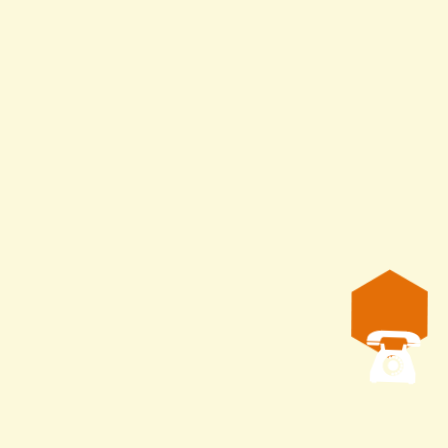
тель:
Китай
!! Цоколь для деражателья мисочки, Китай, подходи
для вывода маток. Китай. Цоколь для деражателья мисочк