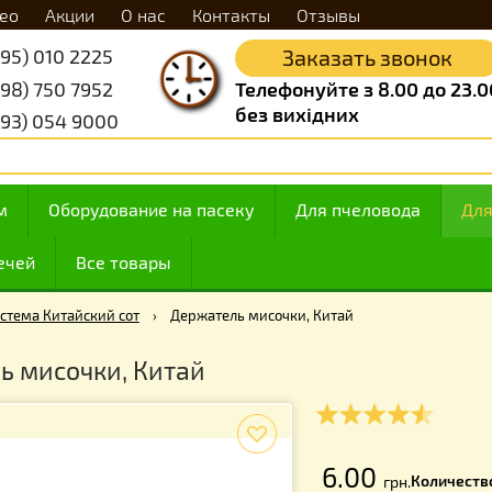
Видео
Акции
О нас
Контакты
Отзывы
+38 (095) 010 2225
Заказать 
+38 (098) 750 7952
Телефонуйте з 8.
без вихідних
+38 (093) 054 9000
 медом
Оборудование на пасеку
Для пчелов
ие свечей
Все товары
к
›
Система Китайский сот
›
Держатель мисочки, Китай
тель мисочки, Китай
f