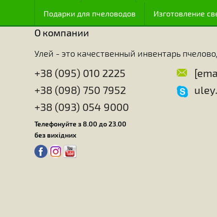
после человека, хотя мозг их занимает по весу т
интеллекту (как считают некоторые) или инстинкт
пчелы обладают особенно развитым чувством ор
Удивительно, с какой точностью эти насекомые м
характеристики и топографию расположения этих 
медоносы есть в окрестности улья и даже расст
Пчелы идеально знают точное время и место, к
способны оценивать количество нектара и пыль
человеку не удалость узнать все секреты пчел, т
техники превращения корма в воск, настолько сл
пчелы.
Главная
Для ульев
Для работы с
Подарки для пчеловодов
Изготовлен
О компании