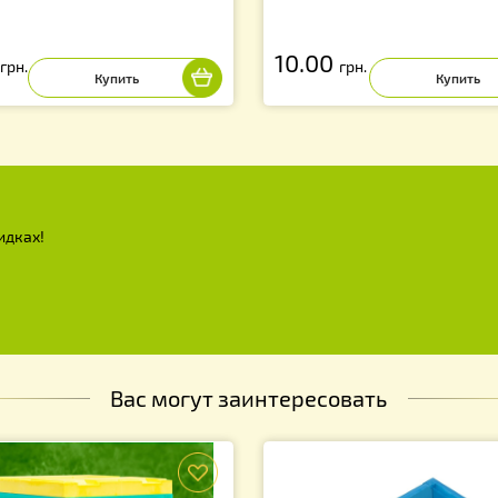
лпачок круглый металлический на
Колпачок кругл
5 мм
2.00
10.00
грн.
грн.
х и скидках!