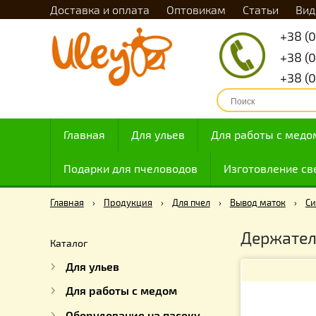
Доставка и оплата
Оптовикам
Статьи
Главная
Для ульев
Для работы с
Подарки для пчеловодов
Изготовлен
Главная
›
Продукция
›
Для пчел
›
Вывод мато
Держа
Каталог
Для ульев