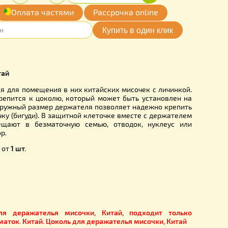
Купить
Количество:
рн.
-
+
обавить
Оплата частями
Рассрочка online
мои желания
S0002CH
 мисочки, Китай
и
используются для помещения в них китайских мисочек с 
тель легко крепится к цоколю, который может быть уста
ой планке. Наружный размер держателя позволяет надежн
итную клеточку (бигуди). В защитной клеточке вместе с д
точник помещают в безматочную семью, отводок, нук
ный инкубатор.
 количеством от
1 шт.
мм