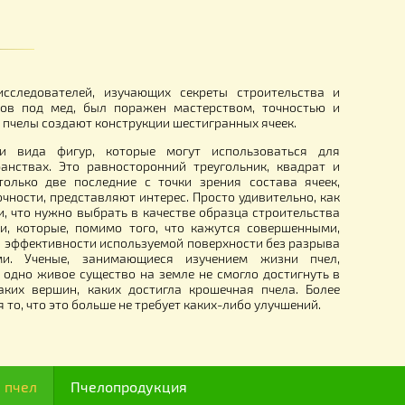
, на корпус Дадан, на
Подогрев (декристализатор) н
Star"
рамочную поворотную медог
«Full»
3 500.00
грн.
I века, ряд исследователей, изучающих секреты строит
ия ячеек сотов под мед, был поражен мастерством, то