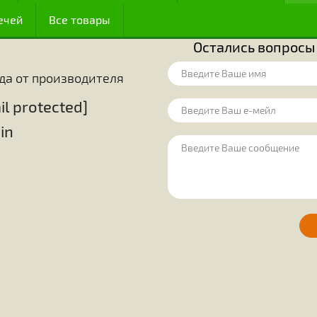
олько 174-ю часть их тела. Благодаря
изобретательнос
у (по мнению других), оказалось, что
В математике 
иентирования.
размещения в м
огут обнаруживать источники корма,
шестиугольник,
источников. Они точно знают, какие
удобства исполь
ояние до места, где они находятся.
эти крохотные с
огда цветут некоторые растения, и
простые шестиг
цы в этих цветах. До сего времени
решают вопрос 
ак чтобы расшифровать всю «алхимию»
между этими п
ожный процесс, происходящий в теле
единодушно приз
сфере своей де
ценным достижен
 медом
Оборудование на пасеку
Для пчелов
ие свечей
Все товары
Остались