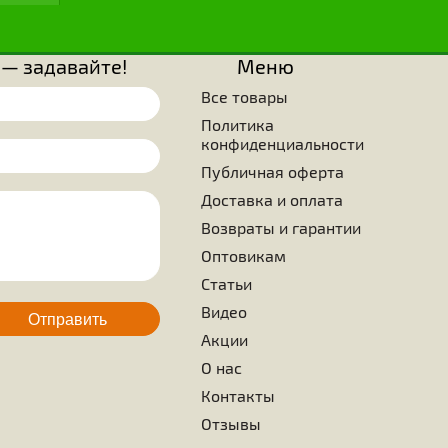
тью, с какими пчелы создают конструкции шестигранных яче
известны три вида фигур, которые могут использова
алых пространствах. Это равносторонний треугольник, 
 из которых только две последние с точки зрения соста
зования и прочности, представляют интерес. Просто удивите
ущества знали, что нужно выбрать в качестве образца стро
ранные ячейки, которые, помимо того, что кажутся сове
максимальной эффективности используемой поверхности бе
оверхностями. Ученые, занимающиеся изучением жиз
нают, что ни одно живое существо на земле не смогло дос
ятельности таких вершин, каких достигла крошечная пче
ием является то, что это больше не требует каких-либо улуч
ода
Для пчел
Пчелопродукция
 вопросы — задавайте!
Меню