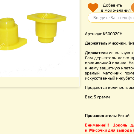
6.00
г
Д
в 
Артикул: K
Держатель
Держател
Сам держа
прививочн
к нему защ
зрелый ма
искусствен
Продаются
Вес: 5 гра