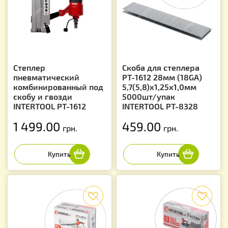
Степлер
Скоба для степлера
пневматический
РТ-1612 28мм (18GA)
комбинированный под
5,7(5,8)x1,25x1,0мм
скобу и гвозди
5000шт/упак
INTERTOOL PT-1612
INTERTOOL PT-8328
1 499.00
459.00
грн.
грн.
f
f