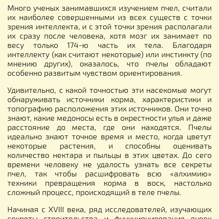
Много ученых занимавшихся изучением пчел, считали
их наиболее совершенными из всех существ с точки
зрения интеллекта, и с этой точки зрения располагали
их сразу после человека, хотя мозг их занимает по
весу только 174-ю часть их тела. Благодаря
интеллекту (как считают некоторые) или инстинкту (по
мнению других), оказалось, что пчелы обладают
особенно развитым чувством ориентирования.
Удивительно, с какой точностью эти насекомые могут
обнаруживать источники корма, характеристики и
топографию расположения этих источников. Они точно
знают, какие медоносы есть в окрестности улья и даже
расстояние до места, где они находятся. Пчелы
идеально знают точное время и место, когда цветут
некоторые растения, и способны оценивать
количество нектара и пыльцы в этих цветах. До сего
времени человеку не удалость узнать все секреты
пчел, так чтобы расшифровать всю «алхимию»
техники превращения корма в воск, настолько
сложный процесс, происходящий в теле пчелы.
Начиная с XVIII века, ряд исследователей, изучающих
секреты строительства и функционирования ячеек