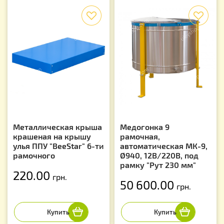
f
f
Металлическая крыша
Медогонка 9
крашеная на крышу
рамочная,
улья ППУ "BeeStar" 6-ти
автоматическая МК-9,
рамочного
Ø940, 12В/220В, под
рамку "Рут 230 мм"
220.00
грн.
50 600.00
грн.