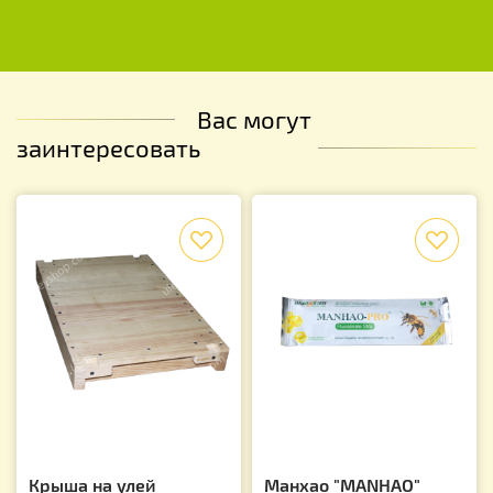
Вас могут
заинтересовать
f
f
Крыша на улей
Манхао "MANHAO"