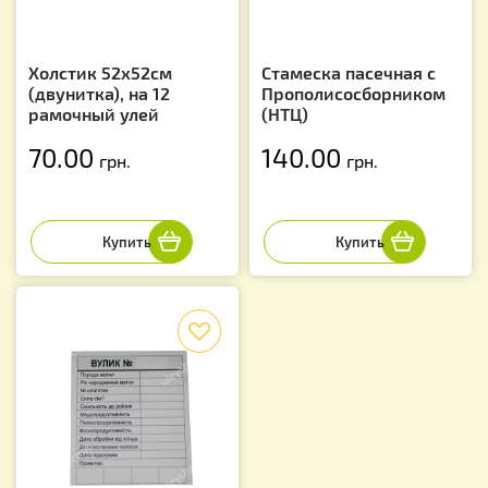
Холстик 52х52см
Стамеска пасечная с
(двунитка), на 12
Прополисосборником
рамочный улей
(НТЦ)
70.00
140.00
грн.
грн.
f