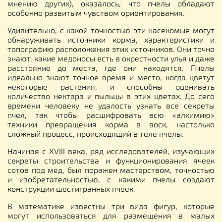
мнению других), оказалось, что пчелы обладают
особенно развитым чувством ориентирования.
Удивительно, с какой точностью эти насекомые могут
обнаруживать источники корма, характеристики и
топографию расположения этих источников. Они точно
знают, какие медоносы есть в окрестности улья и даже
расстояние до места, где они находятся. Пчелы
идеально знают точное время и место, когда цветут
некоторые растения, и способны оценивать
количество нектара и пыльцы в этих цветах. До сего
времени человеку не удалость узнать все секреты
пчел, так чтобы расшифровать всю «алхимию»
техники превращения корма в воск, настолько
сложный процесс, происходящий в теле пчелы.
Начиная с XVIII века, ряд исследователей, изучающих
секреты строительства и функционирования ячеек
сотов под мед, был поражен мастерством, точностью
и изобретательностью, с какими пчелы создают
конструкции шестигранных ячеек.
В математике известны три вида фигур, которые
могут использоваться для размещения в малых