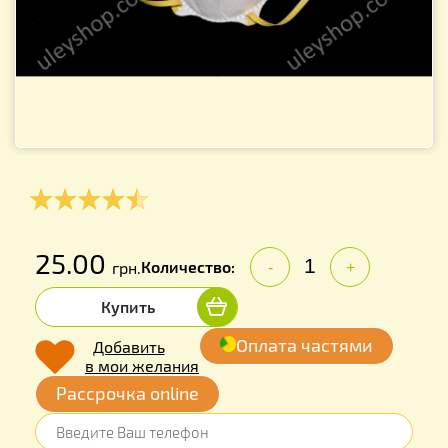
25.00
Количество:
грн.
-
+
Купить
Оплата частями
Добавить
в мои желания
Рассрочка online