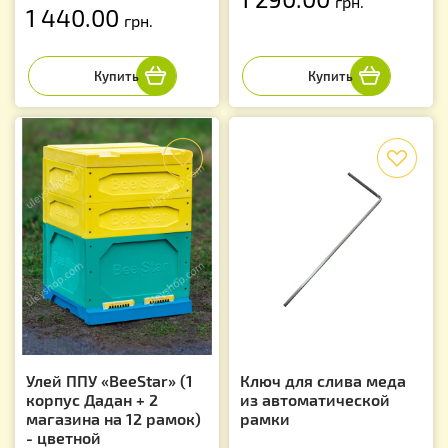
грн.
1 440.00
грн.
f
f
Улей ППУ «BeeStar» (1
Ключ для слива меда
корпус Дадан + 2
из автоматической
магазина на 12 рамок)
рамки
- цветной