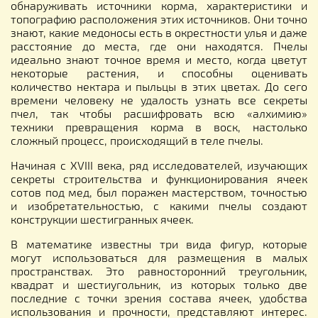
обнаруживать источники корма, характеристики и
топографию расположения этих источников. Они точно
знают, какие медоносы есть в окрестности улья и даже
расстояние до места, где они находятся. Пчелы
идеально знают точное время и место, когда цветут
некоторые растения, и способны оценивать
количество нектара и пыльцы в этих цветах. До сего
времени человеку не удалость узнать все секреты
пчел, так чтобы расшифровать всю «алхимию»
техники превращения корма в воск, настолько
сложный процесс, происходящий в теле пчелы.
Начиная с XVIII века, ряд исследователей, изучающих
секреты строительства и функционирования ячеек
сотов под мед, был поражен мастерством, точностью
и изобретательностью, с какими пчелы создают
конструкции шестигранных ячеек.
В математике известны три вида фигур, которые
могут использоваться для размещения в малых
пространствах. Это равносторонний треугольник,
квадрат и шестиугольник, из которых только две
последние с точки зрения состава ячеек, удобства
использования и прочности, представляют интерес.