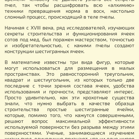
пчел, так чтобы расшифровать всю «алхимию»
техники превращения корма в воск, настолько
сложный процесс, происходящий в теле пчелы.
Начиная с XVIII века, ряд исследователей, изучающих
секреты строительства и функционирования ячеек
сотов под мед, был поражен мастерством, точностью
и изобретательностью, с какими пчелы создают
конструкции шестигранных ячеек.
В математике известны три вида фигур, которые
могут использоваться для размещения в малых
пространствах. Это равносторонний треугольник,
квадрат и шестиугольник, из которых только две
последние с точки зрения состава ячеек, удобства
использования и прочности, представляют интерес.
Просто удивительно, как эти крохотные существа
знали, что нужно выбрать в качестве образца
строительства простые шестигранные ячейки,
которые, помимо того, что кажутся совершенными,
решают вопрос максимальной эффективности
используемой поверхности без разрыва между этими
поверхностями. Ученые, занимающиеся изучением
жизни пчел, единодушно признают, что ни одно живое