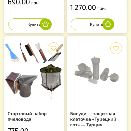
690.00
грн.
1 270.00
грн.
f
f
Стартовый набор
Бигуди — защитная
пчеловода
клеточка «Турецкий
сот» — Турция
775.00