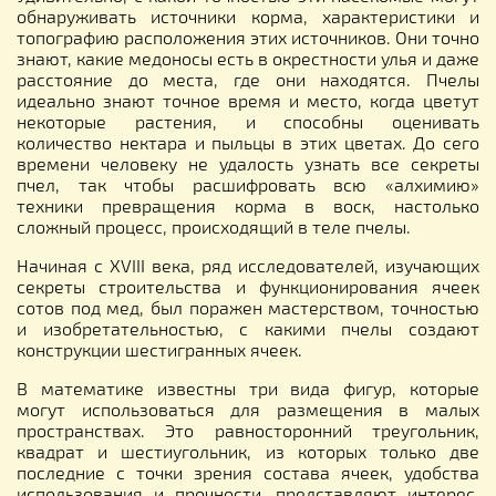
обнаруживать источники корма, характеристики и
топографию расположения этих источников. Они точно
знают, какие медоносы есть в окрестности улья и даже
расстояние до места, где они находятся. Пчелы
идеально знают точное время и место, когда цветут
некоторые растения, и способны оценивать
количество нектара и пыльцы в этих цветах. До сего
времени человеку не удалость узнать все секреты
пчел, так чтобы расшифровать всю «алхимию»
техники превращения корма в воск, настолько
сложный процесс, происходящий в теле пчелы.
Начиная с XVIII века, ряд исследователей, изучающих
секреты строительства и функционирования ячеек
сотов под мед, был поражен мастерством, точностью
и изобретательностью, с какими пчелы создают
конструкции шестигранных ячеек.
В математике известны три вида фигур, которые
могут использоваться для размещения в малых
пространствах. Это равносторонний треугольник,
квадрат и шестиугольник, из которых только две
последние с точки зрения состава ячеек, удобства
использования и прочности, представляют интерес.