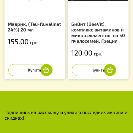
Маврик, (Tau-fluvalinat
БиВит (BeeVit),
24%) 20 мл
комплекс витаминов и
микроэлементов, на 50
155.00
пчелосемей. Греция
грн.
120.00
грн.
Подпишись на рассылку и узнай о последних акциях и
скидках!