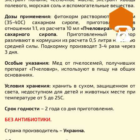
полевого, морская соль и вспомогательные вещества.
Дозы применения:
фитокорм растворяют в теплом
(35-40С) сахарном сиропе, приготовленном в
отношении 1:1, из расчета 10 мл
«Пчеловира» на 1 литр
сахарного сиропа.
Приготовленный раствор
разливают в кормушки из расчета 0,5 литра на семью
средней силы. Подкормку производят 3-4 раза через
3 дня.
Особые указания:
Мед от пчелосемей, получивших
препарат «Пчеловир», используют в пищу на общих
основаниях.
Условия хранения:
хранить в сухом, защищенном от
света, недоступном для детей и животных месте при
температуре от 5 до 25С.
Срок годности
– 2 года со дня приготовления.
БЕЗ АНТИБИОТИКИ.
Страна производитель –
Украина.