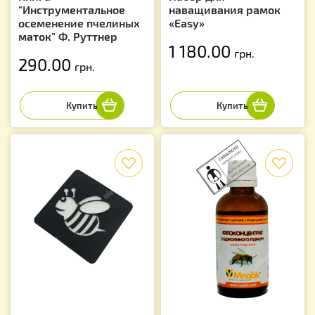
"Инструментальное
наващивания рамок
осеменение пчелиных
«Easy»
маток" Ф. Руттнер
1 180.00
грн.
290.00
грн.
f
f