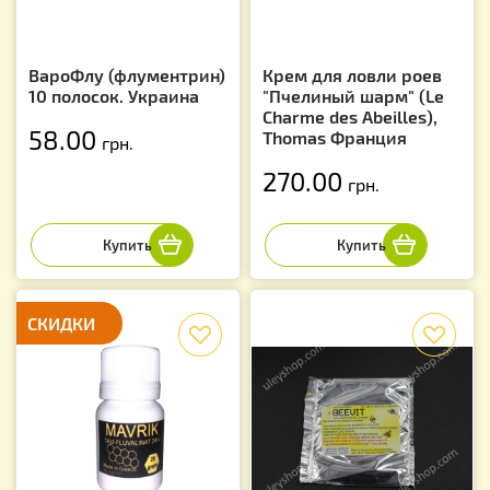
ВароФлу (флументрин)
Крем для ловли роев
10 полосок. Украина
"Пчелиный шарм" (Le
Charme des Abeilles),
58.00
Thomas Франция
грн.
270.00
грн.
СКИДКИ
f
f