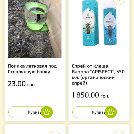
Поилка летковая под
Спрей от клеща
Стеклянную банку
Варроа "APISPECT", 550
мл. (органический
23.00
спрей)
грн.
1 850.00
грн.
f
f