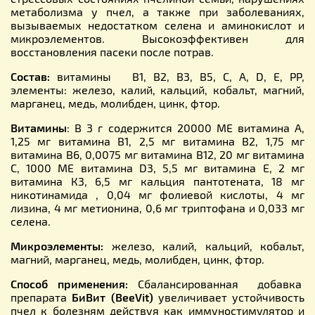
метаболизма у пчел, а также при заболеваниях,
вызываемых недостатком селена и аминокислот и
микроэлементов. Высокоэффективен для
восстановления пасеки после потрав.
Состав:
витамины B1, B2, B3, B5, С, А, D, Е, РР,
элементы: железо, калий, кальций, кобальт, магний,
марганец, медь, молибден, цинк, фтор.
Витамины
: В 3 г содержится 20000 МЕ витамина А,
1,25 мг витамина В1, 2,5 мг витамина В2, 1,75 мг
витамина В6, 0,0075 мг витамина В12, 20 мг витамина
C, 1000 МЕ витамина D3, 5,5 мг витамина Е, 2 мг
витамина К3, 6,5 мг кальция пантотената, 18 мг
никотинамида , 0,04 мг фолиевой кислоты, 4 мг
лизина, 4 мг метионина, 0,6 мг триптофана и 0,033 мг
селена.
Микроэлементы:
железо, калий, кальций, кобальт,
магний, марганец, медь, молибден, цинк, фтор.
Способ применения:
Сбалансированная добавка
препарата
БиВит (BeeVit)
увеличивает устойчивость
пчел к болезням действуя как иммуностимулятор и