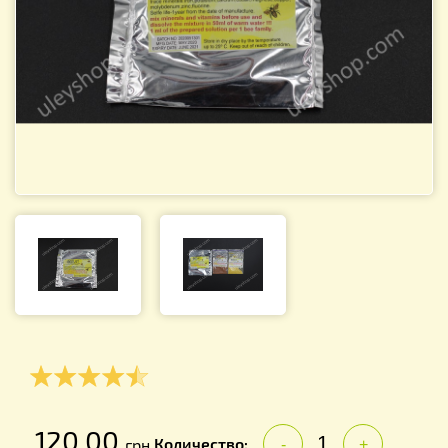
120.00
Количество:
грн.
-
+