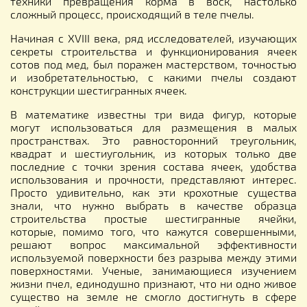
техники превращения корма в воск, настолько
сложный процесс, происходящий в теле пчелы.
Начиная с XVIII века, ряд исследователей, изучающих
секреты строительства и функционирования ячеек
сотов под мед, был поражен мастерством, точностью
и изобретательностью, с какими пчелы создают
конструкции шестигранных ячеек.
В математике известны три вида фигур, которые
могут использоваться для размещения в малых
пространствах. Это равносторонний треугольник,
квадрат и шестиугольник, из которых только две
последние с точки зрения состава ячеек, удобства
использования и прочности, представляют интерес.
Просто удивительно, как эти крохотные существа
знали, что нужно выбрать в качестве образца
строительства простые шестигранные ячейки,
которые, помимо того, что кажутся совершенными,
решают вопрос максимальной эффективности
используемой поверхности без разрыва между этими
поверхностями. Ученые, занимающиеся изучением
жизни пчел, единодушно признают, что ни одно живое
существо на земле не смогло достигнуть в сфере