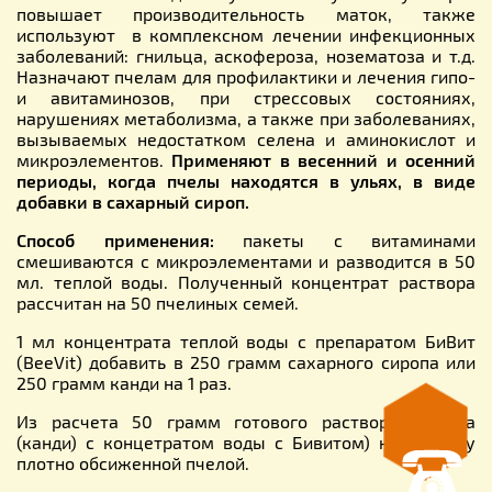
повышает производительность маток, также
используют в комплексном лечении инфекционных
заболеваний: гнильца, аскофероза, нозематоза и т.д.
Назначают пчелам для профилактики и лечения гипо-
и авитаминозов, при стрессовых состояниях,
нарушениях метаболизма, а также при заболеваниях,
вызываемых недостатком селена и аминокислот и
микроэлементов.
Применяют в весенний и осенний
периоды, когда пчелы находятся в ульях, в виде
добавки в сахарный сироп.
Способ применения:
пакеты с витаминами
смешиваются с микроэлементами и разводится в 50
мл. теплой воды. Полученный концентрат раствора
рассчитан на 50 пчелиных семей.
1 мл концентрата теплой воды с препаратом БиВит
(BeeVit) добавить в 250 грамм сахарного сиропа или
250 грамм канди на 1 раз.
Из расчета 50 грамм готового раствора (сиропа
(канди) с концетратом воды с Бивитом) на 1 рамку
плотно обсиженной пчелой.