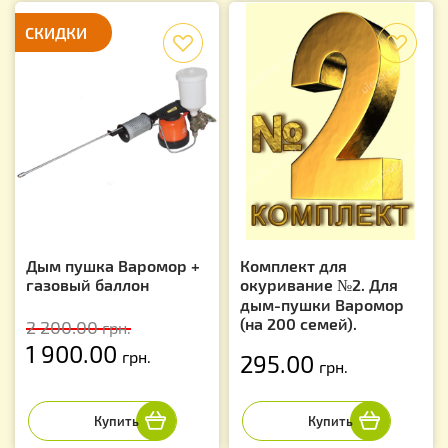
СКИДКИ
f
f
Дым пушка Варомор +
Комплект для
газовый баллон
окуривание №2. Для
дым-пушки Варомор
(на 200 семей).
2 200.00
грн.
1 900.00
грн.
295.00
грн.