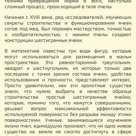
техники превращения корма в воск, настолько
сложный процесс, происходящий в теле пчелы.
Начиная с XVIII века, ряд исследователей, изучающих
секреты строительства и функционирования ячеек
сотов под мед, был поражен мастерством, точностью
и изобретательностью, с какими пчелы создают
конструкции шестигранных ячеек.
В математике известны три вида фигур, которые
могут использоваться для размещения в малых
пространствах. Это равносторонний треугольник,
квадрат и шестиугольник, из которых только две
последние с точки зрения состава ячеек, удобства
использования и прочности, представляют интерес.
Просто удивительно, как эти крохотные существа
знали, что нужно выбрать в качестве образца
строительства простые шестигранные ячейки,
которые, помимо того, что кажутся совершенными,
решают вопрос максимальной эффективности
используемой поверхности без разрыва между этими
поверхностями. Ученые, занимающиеся изучением
жизни пчел, единодушно признают, что ни одно живое
существо на земле не смогло достигнуть в сфере