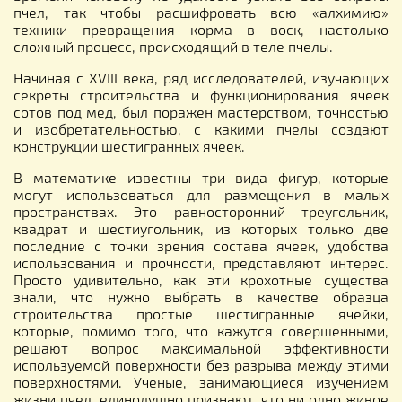
пчел, так чтобы расшифровать всю «алхимию»
техники превращения корма в воск, настолько
сложный процесс, происходящий в теле пчелы.
Начиная с XVIII века, ряд исследователей, изучающих
секреты строительства и функционирования ячеек
сотов под мед, был поражен мастерством, точностью
и изобретательностью, с какими пчелы создают
конструкции шестигранных ячеек.
В математике известны три вида фигур, которые
могут использоваться для размещения в малых
пространствах. Это равносторонний треугольник,
квадрат и шестиугольник, из которых только две
последние с точки зрения состава ячеек, удобства
использования и прочности, представляют интерес.
Просто удивительно, как эти крохотные существа
знали, что нужно выбрать в качестве образца
строительства простые шестигранные ячейки,
которые, помимо того, что кажутся совершенными,
решают вопрос максимальной эффективности
используемой поверхности без разрыва между этими
поверхностями. Ученые, занимающиеся изучением
жизни пчел, единодушно признают, что ни одно живое