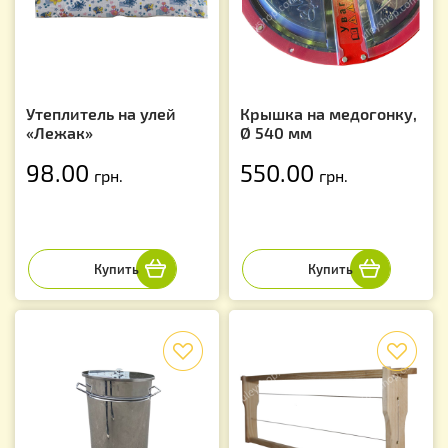
Утеплитель на улей
Крышка на медогонку,
«Лежак»
Ø 540 мм
98.00
550.00
грн.
грн.
f
f