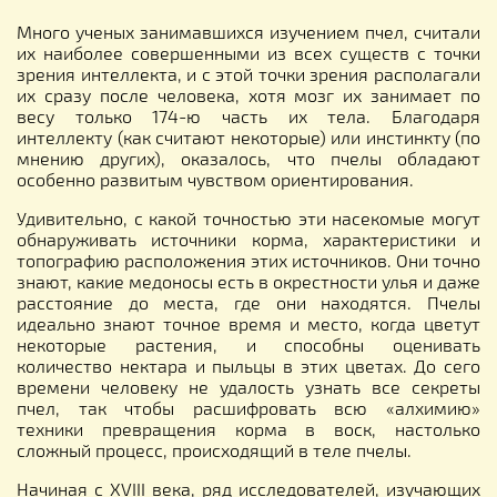
Много ученых занимавшихся изучением пчел, считали
их наиболее совершенными из всех существ с точки
зрения интеллекта, и с этой точки зрения располагали
их сразу после человека, хотя мозг их занимает по
весу только 174-ю часть их тела. Благодаря
интеллекту (как считают некоторые) или инстинкту (по
мнению других), оказалось, что пчелы обладают
особенно развитым чувством ориентирования.
Удивительно, с какой точностью эти насекомые могут
обнаруживать источники корма, характеристики и
топографию расположения этих источников. Они точно
знают, какие медоносы есть в окрестности улья и даже
расстояние до места, где они находятся. Пчелы
идеально знают точное время и место, когда цветут
некоторые растения, и способны оценивать
количество нектара и пыльцы в этих цветах. До сего
времени человеку не удалость узнать все секреты
пчел, так чтобы расшифровать всю «алхимию»
техники превращения корма в воск, настолько
сложный процесс, происходящий в теле пчелы.
Начиная с XVIII века, ряд исследователей, изучающих