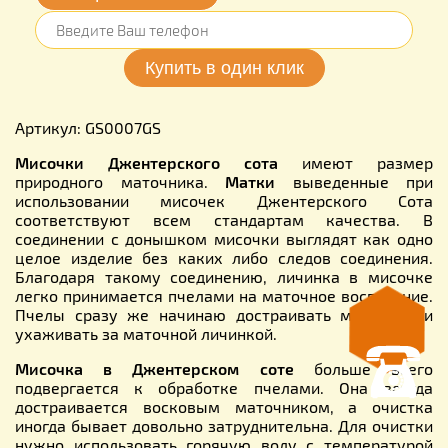
Артикул: GS0007GS
Мисочки Джентерского сота
имеют размер
природного маточника.
Матки
выведенные при
использовании мисочек Джентерcкого Сота
соответствуют всем стандартам качества. В
соединении с донышком мисочки выглядят как одно
целое изделие без каких либо следов соединения.
Благодаря такому соединению, личинка в мисочке
легко принимается пчелами на маточное воспитание.
Пчелы сразу же начинаю достраивать маточник и
ухаживать за маточной личинкой.
Мисочка в Джентерском соте
больше всего
подвергается к обработке пчелами. Она всегда
достраивается восковым маточником, а очистка
иногда бывает довольно затруднительна. Для очистки
нужно использовать горячую воду с температурой