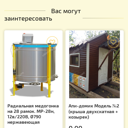
Вас могут
заинтересовать
f
f
Радиальная медогонка
Апи-домик Модель №2
на 28 рамок. МР-28н,
(крыша двухскатная +
12в/220В, Ø790
козырек)
нержавеющая