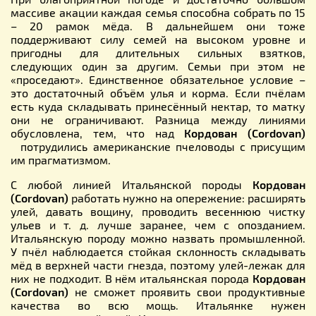
массиве акации каждая семья способна собрать по 15
– 20 рамок мёда. В дальнейшем они тоже
поддерживают силу семей на высоком уровне и
пригодны для длительных сильных взятков,
следующих один за другим. Семьи при этом не
«проседают». Единственное обязательное условие –
это достаточный объём улья и корма. Если пчёлам
есть куда складывать принесённый нектар, то матку
они не ограничивают. Разница между линиями
обусловлена, тем, что над
Кордован
(Cordovan)
потрудились американские пчеловоды с присущим
им прагматизмом.
С любой линией Итальянской породы
Кордован
(Cordovan)
работать нужно на опережение: расширять
улей, давать вощину, проводить весеннюю чистку
ульев и т. д. лучше заранее, чем с опозданием.
Итальянскую породу можно назвать промышленной.
У пчёл наблюдается стойкая склонность складывать
мёд в верхней части гнезда, поэтому улей-лежак для
них не подходит. В нём итальянская порода
Кордован
(Cordovan)
не сможет проявить свои продуктивные
качества во всю мощь. Итальянке нужен