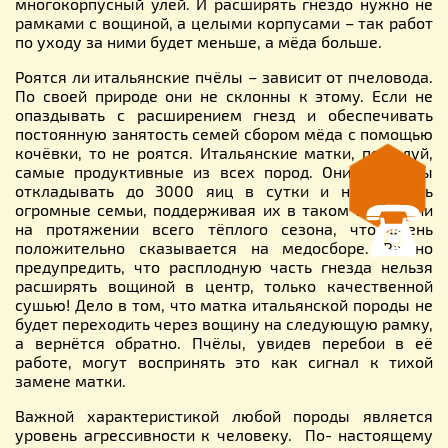
многокорпусный улей. И расширять гнездо нужно не
рамками с вощиной, а целыми корпусами – так работ
по уходу за ними будет меньше, а мёда больше.
Роятся ли итальянские пчёлы – зависит от пчеловода.
По своей природе они не склонны к этому. Если не
опаздывать с расширением гнезд и обеспечивать
постоянную занятость семей сбором мёда с помощью
кочёвки, то не роятся. Итальянские матки, пожалуй,
самые продуктивные из всех пород. Они способны
откладывать до 3000 яиц в сутки и наращивать
огромные семьи, поддерживая их в таком состоянии
на протяжении всего тёплого сезона, что очень
положительно сказывается на медосборе. Важно
предупредить, что расплодную часть гнезда нельзя
расширять вощиной в центр, только качественной
сушью! Дело в том, что матка итальянской породы не
будет переходить через вощину на следующую рамку,
а вернётся обратно. Пчёлы, увидев перебои в её
работе, могут воспринять это как сигнал к тихой
замене матки.
Важной характеристикой любой породы является
уровень агрессивности к человеку. По- настоящему