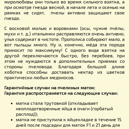
миролюбивы они только во время сильного взятка, а
при осмотре гнезда весной, в начале лета и осенью на
рамках не сидят, пчелы активно защищают свое
гнездо.
С восковой молью и воровками (осы, чужие пчёлы,
мухи и т. д.) итальянки расправляются очень активно,
улья содержат в чистоте. Прополиса собирают мало, а
вот пыльцы много. Ну и, конечно, мёда эта порода
приносит по максимуму! С одного вида взятка на
другой переключаются быстро, без перебоев, при
этом не нуждаются в дополнительных приемах со
стороны пчеловода. Благодаря большой длине
хоботка способны доставать нектар из цветков
практически любых медоносов.
Гарантийные случаи на пчелиных маток:
Гарантия распространяется на следующие случаи:
матка стала трутовкой (откладывает
неоплодотворенные яйца в очаги (горбатый
расплод));
матка не приступила к яйцекладке в течение 15
дней после подсадки для маток F1 и 21 день для