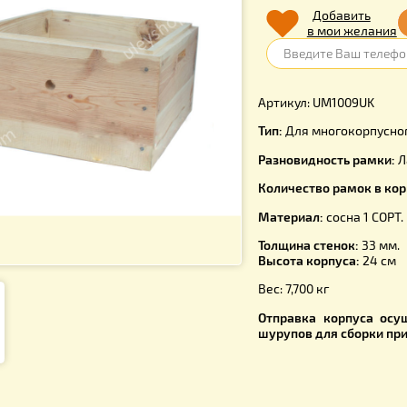
570.
Д
в 
Артикул: 
Тип:
Для мн
Разновидн
Количество
Материал:
Толщина ст
Высота ко
Вес: 7,700 к
Отправка 