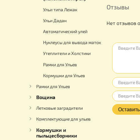
Ульи ППУ
(пенополиуретан)
Улья ППС
(пенополистирол)
Отзыв
Ульи типа Лежак
Ульи Дадан
Нет отз
Автоматический улей
Нуклеусы для вывода маток
Утеплители и Холстики
Рамки для Ульев
Кормушки для Ульев
Рамки для Ульев
Вощина