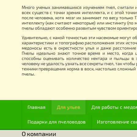
Направляющая подставка для
Цо
вальцов, для прокатки силиконовой
К
матрицы
690.00
грн.
6
Много ученых занимавшихся изучением пчел, сч
всех существ с точки зрения интеллекта, и с это
после человека, хотя мозг их занимает по весу т
интеллекту (как считают некоторые) или инстинкт