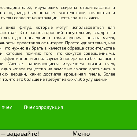
оско-пресс "SINCERA"
Трубка-люлька для ловли мат
пресса Кулакова")
(пластмассовая)
89.00
рн.
грн.
I века, ряд исследователей, изучающих секреты строит
ия ячеек сотов под мед, был поражен мастерством, то
тью, с какими пчелы создают конструкции шестигранных яче
известны три вида фигур, которые могут использова