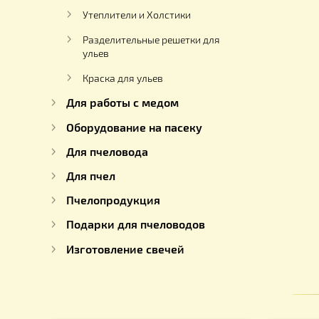
Летковые заградители
Комплектующие для ульев
Кормушки и
пыльцесборники
Утеплители и Холстики
Разделительные решетки для
ульев
Краска для ульев
Для работы с медом
Оборудование на пасеку
Для пчеловода
Для пчел