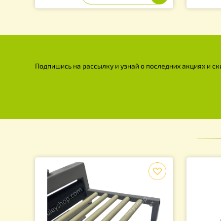
Рамка для Улья РУТА, с
Хо
разделителями Гофмана (комплект
р
50 рамок)
1 150.00
грн.
7
Подпишись на рассылку и узнай о последних акция