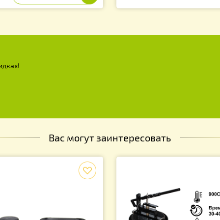
лстик 52х52см (двунитка), на 12
амочный улей
0.00
грн.
х и скидках!