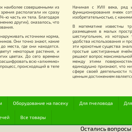
коль для держателя мисочки,
Электрический в
итай
(аналог "Воско-
14 900.00
г
.00
грн.
Все для работы с медом
итали их наиболее совершенными из
Начиная с XVII
й точки зрения располагали их сразу
функционирован
олько 174-ю часть их тела. Благодаря
изобретательнос
у (по мнению других), оказалось, что
В математике 