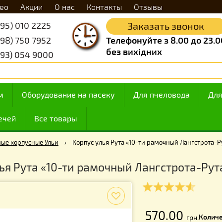
Видео
Акции
О нас
Контакты
Отзывы
+38 (095) 010 2225
Заказать 
+38 (098) 750 7952
Телефонуйте з 8.
без вихідних
+38 (093) 054 9000
 медом
Оборудование на пасеку
Для пчелов
ие свечей
Все товары
ревянные корпусные Ульи
›
Корпус улья Рута «10-ти рамочный
с улья Рута «10-ти рамочный Лангст
f