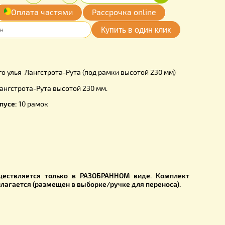
00
Купить
Количество:
грн.
-
+
обавить
Оплата частями
Рассрочка online
мои желания
UM1009UK
огокорпусного улья Лангстрота-Рута (под рамки высотой 23
ость рамки:
Лангстрота-Рута высотой 230 мм.
 рамок в корпусе:
10 рамок
сосна 1 СОРТ.
енок:
33 мм.
рпуса:
24 см
г
корпуса осуществляется только в РАЗОБРАННОМ виде. 