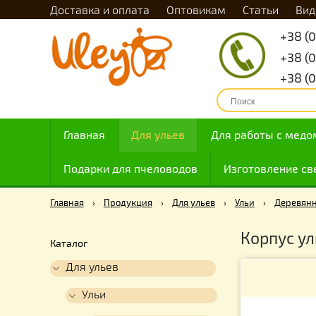
Доставка и оплата
Оптовикам
Статьи
Главная
Для ульев
Для работы с
Подарки для пчеловодов
Изготовлен
Главная
›
Продукция
›
Для ульев
›
Ульи
›
Де
Корпу
Каталог
Для ульев