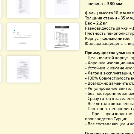
- длина
– 5
- ширина
–
Внутренни
- высота б
- длина
– 4
- ширина
–
Фальц выс
Толщина ст
Вес –
2,2 кг
Разновидн
Плотность
Корпус -
це
Фальцы за
Преимущест
- Цельноли
- Хорошие 
- Устойчив
- Легок в 
- 100% Сов
- Возможно
- Регулиро
- Без пост