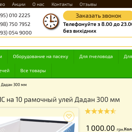
Видео
Акции
О нас
Контакты
Отзывы
+38 (095) 010 2225
Заказать 
+38 (098) 750 7952
Телефонуйте з 8.
без вихідних
+38 (093) 054 9000
 медом
Оборудование на пасеку
Для пчелов
ие свечей
Все товары
ый улей Дадан 300 мм
с ППС на 10 рамочный улей Дадан 3
f