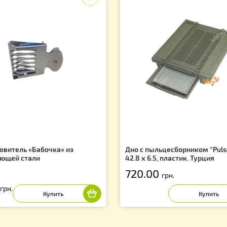
х и скидках!
Вас могут заинтересовать
f