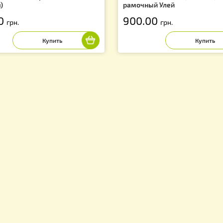
ыша ППС на 10-ти рамочный Улей
Дно ППС сетчато
ысокая)
рамочный Улей
00.00
900.00
грн.
грн.