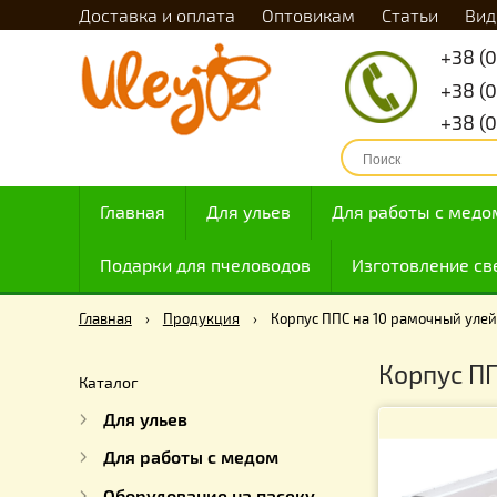
Доставка и оплата
Оптовикам
Статьи
Главная
Для ульев
Для работы с
Подарки для пчеловодов
Изготовлен
Главная
›
Продукция
›
Корпус ППС на 10 рамочн
Корпу
Каталог
Для ульев