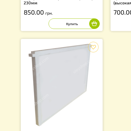
Корпус ППС на 10 рамочный улей Рута
Кр
230мм
(в
850.00
7
грн.
f