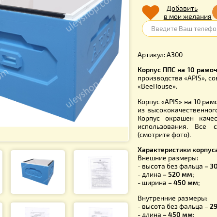
1 000
Д
в 
Артикул: А
Корпус ПП
производст
«BeeHouse»
Корпус «AP
из высоко
Корпус ок
использо
(смотрите 
Характери
Внешние р
- высота б