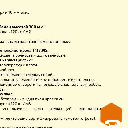
20 мм;
 450 мм;
е размеры:
ез фальца –
295 мм;
50 мм;
 380 мм;
ота
10 мм
вверх и
10 мм
вниз;
енки -
35 мм;
;
ость рамки –
Дадан высотой 300 мм;
 пенополистирола
- 120кг / м2.
льно литой;
щищены специальными пластиковыми вставками.
ва улья из пенополистирола ТМ APIS:
той корпус, придает прочность и долговечности.
изоляционные характеристики.
 к изменению температур и влаги.
эксплуатации, мобилен.
местимость всех элементов между собой.
 заменить отдельные элементы и/или приобрести их отдель
вание вентиляционных отверстий с помощью специальных п
оронних запахов.