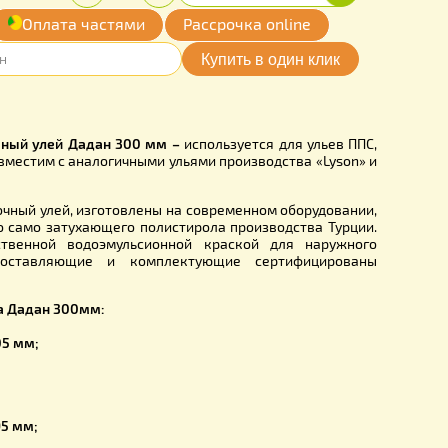
.00
Купить
Количество:
грн.
-
+
обавить
Оплата частями
Рассрочка online
мои желания
300
С на 10 рамочный улей Дадан 300 мм
–
используется для у
ва «APIS», совместим с аналогичными ульями производства 
.
IS» на 10 рамочный улей, изготовлены на современном обор
качественного само затухающего полистирола производств
рашен качественной водоэмульсионной краской для н
вания. Все составляющие и комплектующие сертифи
фото).
стики корпуса Дадан 300мм:
азмеры:
ез фальца
– 305 мм;