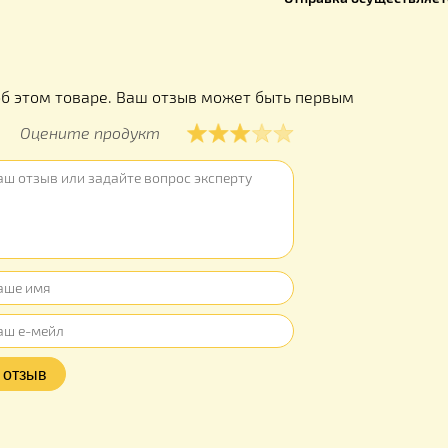
- Сразу го
- Все дета
- Плотност
- При пр
производст
- Все сост
Отправка о
ы
ывов об этом товаре. Ваш отзыв может быть первым
Оцените продукт