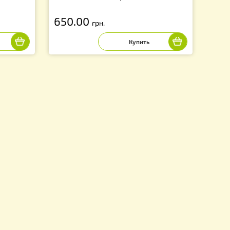
е (съемное) на 10-ти
Магазин ППС на 10 рамочный 
650.00
грн.