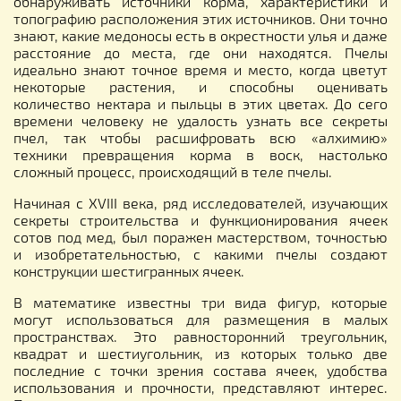
обнаруживать источники корма, характеристики и
топографию расположения этих источников. Они точно
знают, какие медоносы есть в окрестности улья и даже
расстояние до места, где они находятся. Пчелы
идеально знают точное время и место, когда цветут
некоторые растения, и способны оценивать
количество нектара и пыльцы в этих цветах. До сего
времени человеку не удалость узнать все секреты
пчел, так чтобы расшифровать всю «алхимию»
техники превращения корма в воск, настолько
сложный процесс, происходящий в теле пчелы.
Начиная с XVIII века, ряд исследователей, изучающих
секреты строительства и функционирования ячеек
сотов под мед, был поражен мастерством, точностью
и изобретательностью, с какими пчелы создают
конструкции шестигранных ячеек.
В математике известны три вида фигур, которые
могут использоваться для размещения в малых
пространствах. Это равносторонний треугольник,
квадрат и шестиугольник, из которых только две
последние с точки зрения состава ячеек, удобства
использования и прочности, представляют интерес.