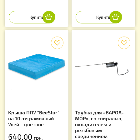
f
f
Крыша ППУ "BeeStar"
Трубка для «ВАРОА-
на 10-ти рамочный
МОР», со спиралью,
Улей - цветное
охладителем и
резьбовым
640.00
соединением
грн.