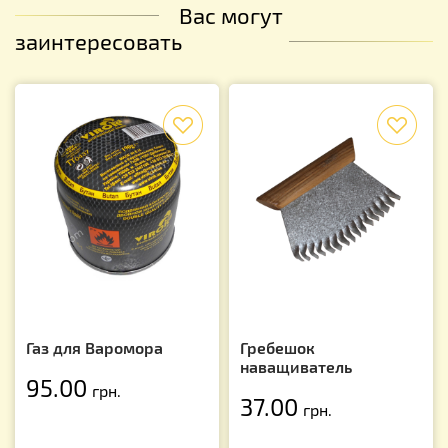
Вас могут
заинтересовать
f
f
Газ для Варомора
Гребешoк
наващиватель
95.00
грн.
37.00
грн.