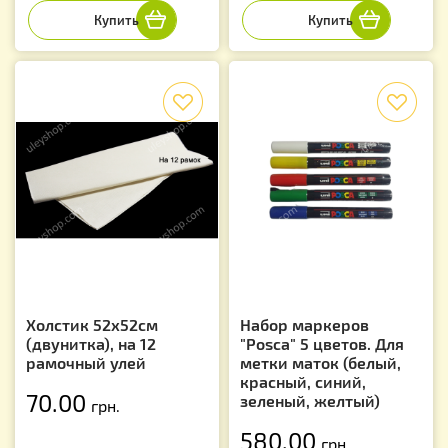
f
f
Холстик 52х52см
Набор маркеров
(двунитка), на 12
"Posca" 5 цветов. Для
рамочный улей
метки маток (белый,
красный, синий,
70.00
зеленый, желтый)
грн.
580.00
грн.