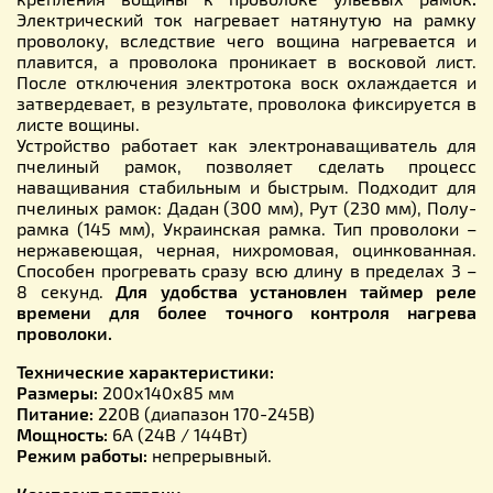
Электрический ток нагревает натянутую на рамку
проволоку, вследствие чего вощина нагревается и
плавится, а проволока проникает в восковой лист.
После отключения электротока воск охлаждается и
затвердевает, в результате, проволока фиксируется в
листе вощины.
Устройство работает как электронаващиватель для
пчелиный рамок, позволяет сделать процесс
наващивания стабильным и быстрым. Подходит для
пчелиных рамок: Дадан (300 мм), Рут (230 мм), Полу-
рамка (145 мм), Украинская рамка. Тип проволоки –
нержавеющая, черная, нихромовая, оцинкованная.
Способен прогревать сразу всю длину в пределах 3 –
8 секунд.
Для удобства установлен таймер реле
времени для более точного контроля нагрева
проволоки.
Технические характеристики:
Размеры:
200х140х85 мм
Питание:
220В (диапазон 170-245В)
Мощность:
6А (24В / 144Вт)
Режим работы:
непрерывный.