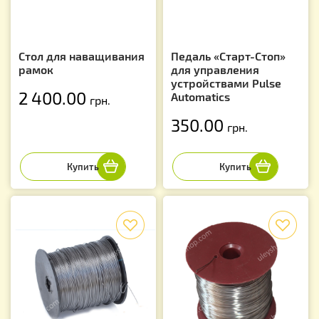
Стол для наващивания
Педаль «Старт-Стоп»
рамок
для управления
устройствами Pulse
2 400.00
Automatics
грн.
350.00
грн.
f
f