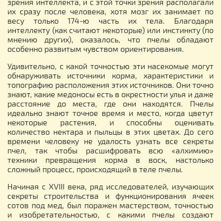
зрения интеллекта, и с этой точки зрения располагали
их сразу после человека, хотя мозг их занимает по
весу только 174-ю часть их тела. Благодаря
интеллекту (как считают некоторые) или инстинкту (по
мнению других), оказалось, что пчелы обладают
особенно развитым чувством ориентирования.
Удивительно, с какой точностью эти насекомые могут
обнаруживать источники корма, характеристики и
топографию расположения этих источников. Они точно
знают, какие медоносы есть в окрестности улья и даже
расстояние до места, где они находятся. Пчелы
идеально знают точное время и место, когда цветут
некоторые растения, и способны оценивать
количество нектара и пыльцы в этих цветах. До сего
времени человеку не удалость узнать все секреты
пчел, так чтобы расшифровать всю «алхимию»
техники превращения корма в воск, настолько
сложный процесс, происходящий в теле пчелы.
Начиная с XVIII века, ряд исследователей, изучающих
секреты строительства и функционирования ячеек
сотов под мед, был поражен мастерством, точностью
и изобретательностью, с какими пчелы создают