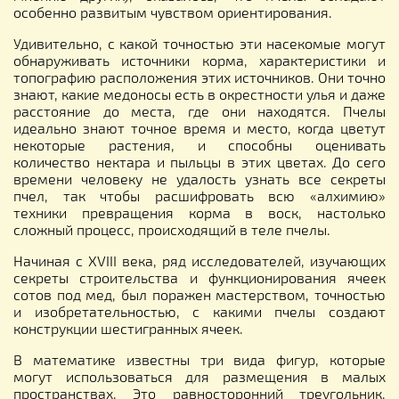
особенно развитым чувством ориентирования.
Удивительно, с какой точностью эти насекомые могут
обнаруживать источники корма, характеристики и
топографию расположения этих источников. Они точно
знают, какие медоносы есть в окрестности улья и даже
расстояние до места, где они находятся. Пчелы
идеально знают точное время и место, когда цветут
некоторые растения, и способны оценивать
количество нектара и пыльцы в этих цветах. До сего
времени человеку не удалость узнать все секреты
пчел, так чтобы расшифровать всю «алхимию»
техники превращения корма в воск, настолько
сложный процесс, происходящий в теле пчелы.
Начиная с XVIII века, ряд исследователей, изучающих
секреты строительства и функционирования ячеек
сотов под мед, был поражен мастерством, точностью
и изобретательностью, с какими пчелы создают
конструкции шестигранных ячеек.
В математике известны три вида фигур, которые
могут использоваться для размещения в малых
пространствах. Это равносторонний треугольник,