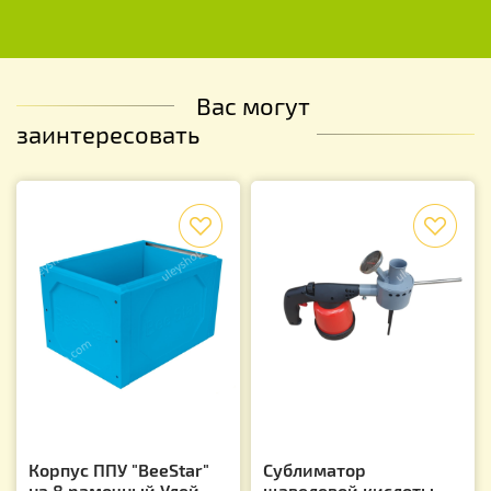
Вас могут
заинтересовать
f
f
Корпус ППУ "BeeStar"
Сублиматор
на 8 рамочный Улей
щавелевой кислоты