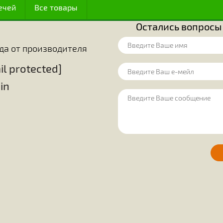
у (по мнению других), оказалось, что
В математике 
иентирования.
размещения в м
огут обнаруживать источники корма,
шестиугольник,
источников. Они точно знают, какие
удобства исполь
ояние до места, где они находятся.
эти крохотные с
огда цветут некоторые растения, и
простые шестиг
цы в этих цветах. До сего времени
решают вопрос 
ак чтобы расшифровать всю «алхимию»
между этими п
ожный процесс, происходящий в теле
единодушно приз
сфере своей де
ценным достижен
 медом
Оборудование на пасеку
Для пчелов
ие свечей
Все товары
Остались