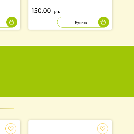
r" (1 корпус Дадан
Перегородка ПВХ, на корпус Д
ин на 10 рамок) -
вулики ППУ "BeeStar"
150.00
.
грн.