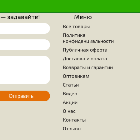
известны три вида фигур, которые могут использова
алых пространствах. Это равносторонний треугольник, 
 из которых только две последние с точки зрения соста
зования и прочности, представляют интерес. Просто удивите
ущества знали, что нужно выбрать в качестве образца стро
ранные ячейки, которые, помимо того, что кажутся сове
максимальной эффективности используемой поверхности бе
оверхностями. Ученые, занимающиеся изучением жиз
нают, что ни одно живое существо на земле не смогло дос
ятельности таких вершин, каких достигла крошечная пче
ием является то, что это больше не требует каких-либо улуч
ода
Для пчел
Пчелопродукция
 вопросы — задавайте!
Меню
Все товары