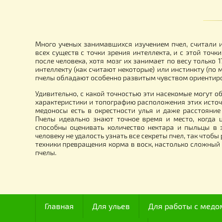
Система Никот набор «Nicot-30»
Ле
п
1 900.00
2
грн.
Много ученых занимавшихся изучением пчел, сч
всех существ с точки зрения интеллекта, и с это
после человека, хотя мозг их занимает по весу т