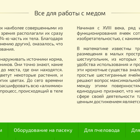
тковый заградитель пластиковый с
Прополисные ле
рилеткой
блистер, 8 шт
4.00
95.00
грн.
грн.
Все для работы с медом
итали их наиболее совершенными из
Начиная с XVII
й точки зрения располагали их сразу
функционирован
олько 174-ю часть их тела. Благодаря
изобретательнос