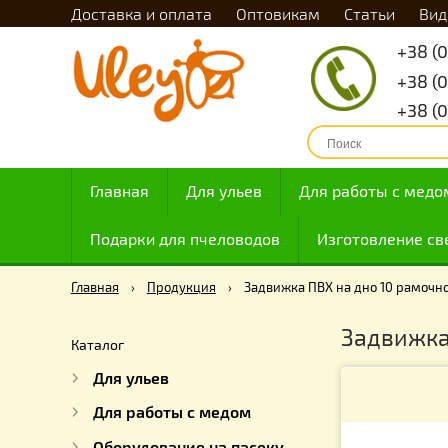
Доставка и оплата
Оптовикам
Статьи
Главная
Для ульев
Для работы с
Подарки для пчеловодов
Изготовлен
Главная
›
Продукция
›
Задвижка ПВХ на дно 10 р
Задви
Каталог
Для ульев