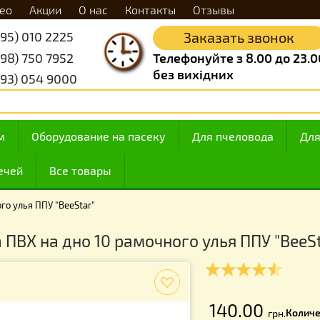
Видео
Акции
О нас
Контакты
Отзывы
+38 (095) 010 2225
Заказать 
+38 (098) 750 7952
Телефонуйте з 8.
без вихідних
+38 (093) 054 9000
 медом
Оборудование на пасеку
Для пчелов
ие свечей
Все товары
амочного улья ППУ "BeeStar"
жка ПВХ на дно 10 рамочного улья ПП
f