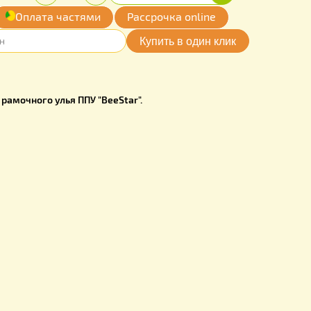
00
Купить
Количество:
грн.
-
+
обавить
Оплата частями
Рассрочка online
мои желания
VH007
ВХ на дно 10 рамочного улья ППУ "BeeStar".
 см;
3 см;
0,3 см.
2 года