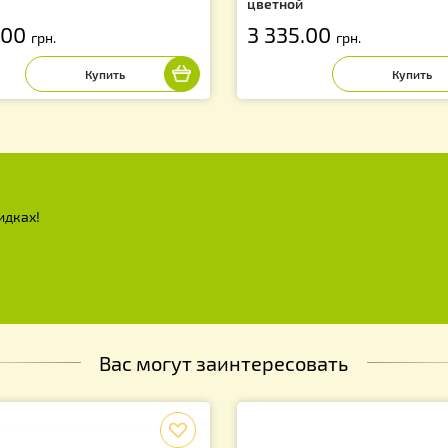
ей ППУ "BeeStar" (1 корпус Дадан
Улей ППУ "BeeSta
0 мм 10 рамок) - цветной
300 мм + 1 магаз
цветной
 590.00
3 335.00
грн.
грн
х и скидках!