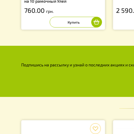
Дно ППУ "BeeStar" (цветное, съемное,
Ул
с сеткой и летковым загардителем )
30
на 10 рамочный Улей
760.00
2
грн.
Подпишись на рассылку и узнай о последних акция