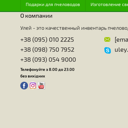
интеллекту (как считают некоторые) или инстинкт
пчелы обладают особенно развитым чувством ор
Удивительно, с какой точностью эти насекомые м
характеристики и топографию расположения этих 
медоносы есть в окрестности улья и даже расст
Пчелы идеально знают точное время и место, к
способны оценивать количество нектара и пыль
человеку не удалость узнать все секреты пчел, т
техники превращения корма в воск, настолько сл
пчелы.
Главная
Для ульев
Для работы с
Подарки для пчеловодов
Изготовлен
О компании