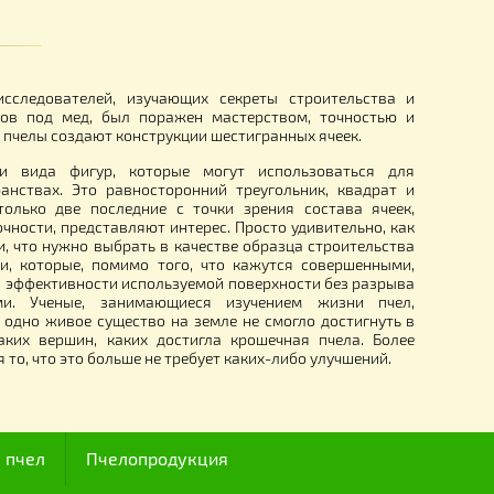
денцы БЕЗ САХАРА,
Стамеска пасечная с деревян
ручкой, Стальная
89.00
грн.
I века, ряд исследователей, изучающих секреты строит
ия ячеек сотов под мед, был поражен мастерством, то
тью, с какими пчелы создают конструкции шестигранных яче