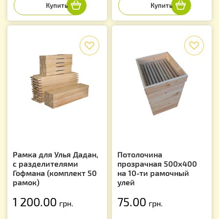
f
f
Рамка для Улья Дадан,
Потолочина
с разделителями
прозрачная 500х400
Гофмана (комплект 50
на 10-ти рамочный
рамок)
улей
1 200.00
75.00
грн.
грн.