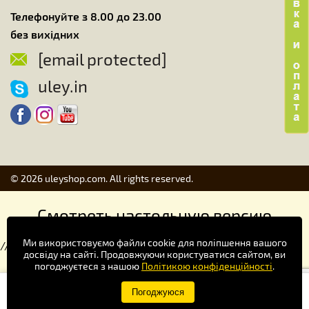
Телефонуйте з 8.00 до 23.00
без вихідних
[email protected]
uley.in
© 2026 uleyshop.com. All rights reserved.
Смотреть настольную версию
Ми використовуємо файли cookie для поліпшення вашого
//
досвіду на сайті. Продовжуючи користуватися сайтом, ви
погоджуєтеся з нашою
Політикою конфіденційності
.
Купуй зручніше в додатку!
Погоджуюся
×
Завантажити
Google Play