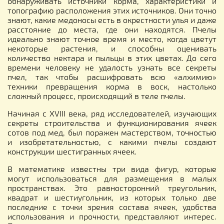
обнаруживать источники корма, характеристики и
топографию расположения этих источников. Они точно
знают, какие медоносы есть в окрестности улья и даже
расстояние до места, где они находятся. Пчелы
идеально знают точное время и место, когда цветут
некоторые растения, и способны оценивать
количество нектара и пыльцы в этих цветах. До сего
времени человеку не удалость узнать все секреты
пчел, так чтобы расшифровать всю «алхимию»
техники превращения корма в воск, настолько
сложный процесс, происходящий в теле пчелы.
Начиная с XVIII века, ряд исследователей, изучающих
секреты строительства и функционирования ячеек
сотов под мед, был поражен мастерством, точностью
и изобретательностью, с какими пчелы создают
конструкции шестигранных ячеек.
В математике известны три вида фигур, которые
могут использоваться для размещения в малых
пространствах. Это равносторонний треугольник,
квадрат и шестиугольник, из которых только две
последние с точки зрения состава ячеек, удобства
использования и прочности, представляют интерес.