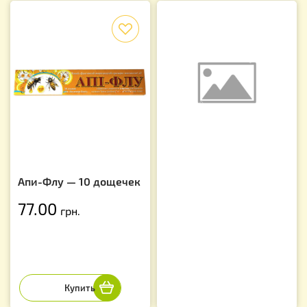
f
Апи-Флу — 10 дощечек
77.00
грн.