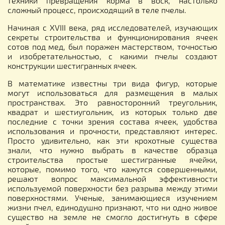
техники превращения корма в воск, настолько
сложный процесс, происходящий в теле пчелы.
Начиная с XVIII века, ряд исследователей, изучающих
секреты строительства и функционирования ячеек
сотов под мед, был поражен мастерством, точностью
и изобретательностью, с какими пчелы создают
конструкции шестигранных ячеек.
В математике известны три вида фигур, которые
могут использоваться для размещения в малых
пространствах. Это равносторонний треугольник,
квадрат и шестиугольник, из которых только две
последние с точки зрения состава ячеек, удобства
использования и прочности, представляют интерес.
Просто удивительно, как эти крохотные существа
знали, что нужно выбрать в качестве образца
строительства простые шестигранные ячейки,
которые, помимо того, что кажутся совершенными,
решают вопрос максимальной эффективности
используемой поверхности без разрыва между этими
поверхностями. Ученые, занимающиеся изучением
жизни пчел, единодушно признают, что ни одно живое
существо на земле не смогло достигнуть в сфере