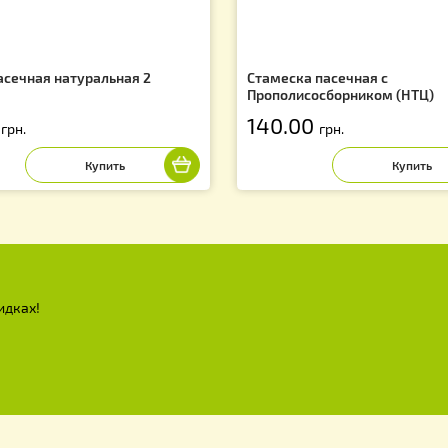
тка пасечная натуральная 2
Стамеска пасечн
ядная
Прополисосборн
5.00
140.00
грн.
грн.