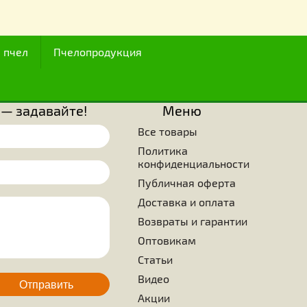
I века, ряд исследователей, изучающих секреты строит
ия ячеек сотов под мед, был поражен мастерством, то
тью, с какими пчелы создают конструкции шестигранных яче
известны три вида фигур, которые могут использова
алых пространствах. Это равносторонний треугольник, 
 из которых только две последние с точки зрения соста
зования и прочности, представляют интерес. Просто удивите
ущества знали, что нужно выбрать в качестве образца стро
ранные ячейки, которые, помимо того, что кажутся сове
максимальной эффективности используемой поверхности бе
оверхностями. Ученые, занимающиеся изучением жиз
нают, что ни одно живое существо на земле не смогло дос
ятельности таких вершин, каких достигла крошечная пче
ием является то, что это больше не требует каких-либо улуч
ода
Для пчел
Пчелопродукция