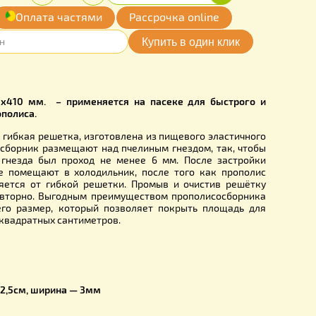
0
Купить
Количество:
грн.
-
+
обавить
Оплата частями
Рассрочка online
мои желания
S0020UA
сборник 495 х410 мм. – применяется на пасеке для бы
ого сбора прополиса.
сборник
– это гибкая решетка, изготовлена из пищевого эл
на, прополисосборник размещают над пчелиным гнездом, т
 и рамками гнезда был проход не менее 6 мм. После з
рополисом ее помещают в холодильник, после того как
н легко отделяется от гибкой решетки. Промыв и очисти
ользовать повторно. Выгодным преимуществом прополис
м является его размер, который позволяет покрыть пл
олиса в 2009 квадратных сантиметров.
е размеры: