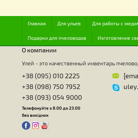
Много ученых занимавшихся изучением пчел, сч
всех существ с точки зрения интеллекта, и с это
после человека, хотя мозг их занимает по весу т
интеллекту (как считают некоторые) или инстинкт
пчелы обладают особенно развитым чувством ор
Удивительно, с какой точностью эти насекомые м
характеристики и топографию расположения этих 
медоносы есть в окрестности улья и даже расст
Пчелы идеально знают точное время и место, к
способны оценивать количество нектара и пыль
человеку не удалость узнать все секреты пчел, т
техники превращения корма в воск, настолько сл
пчелы.
Главная
Для ульев
Для работы с