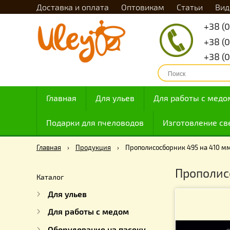
Доставка и оплата
Оптовикам
Статьи
Главная
Для ульев
Для работы с
Подарки для пчеловодов
Изготовлен
Главная
›
Продукция
›
Прополисосборник 495 на
Пропо
Каталог
Для ульев