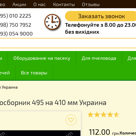
Видео
Акции
О нас
Контакты
Отзывы
+38 (095) 010 2225
Заказать 
+38 (098) 750 7952
Телефонуйте з 8.
без вихідних
+38 (093) 054 9000
 медом
Оборудование на пасеку
Для пчелов
ие свечей
Все товары
 410 мм Украина
лисосборник 495 на 410 мм Украина
f