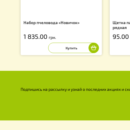
Набор пчеловода «Новичок»
Ще
р
1 835.00
9
грн.