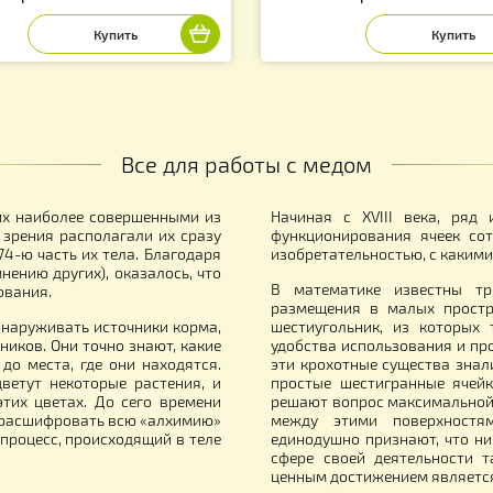
оволока пчеловодная из
Цифровой Термо
ржавеющей стали 0,5 кг., диаметр
обогревателя ул
оволоки 0,5 мм (AISI 321)
с датчиком 30 
50.00
830.00
грн.
грн.