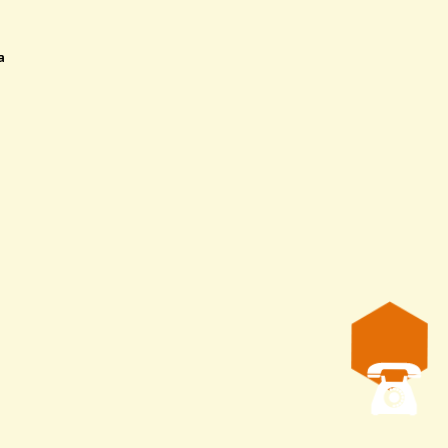
5 мм
410 мм
2 мм
ейки:
длина — 2,5см, ширина — 3мм
рамм
тво — Украина