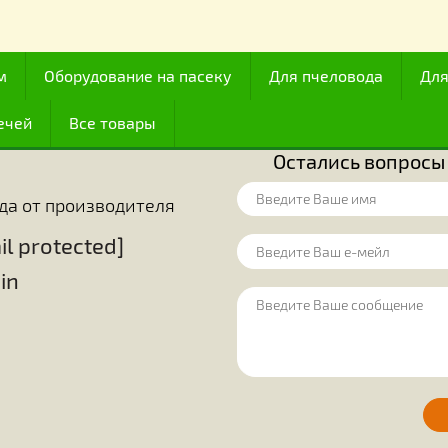
Все для работы с медом
итали их наиболее совершенными из
Начиная с XVII
й точки зрения располагали их сразу
функционирован
олько 174-ю часть их тела. Благодаря
изобретательнос
у (по мнению других), оказалось, что
В математике 
иентирования.
размещения в м
огут обнаруживать источники корма,
шестиугольник,
источников. Они точно знают, какие
удобства исполь
ояние до места, где они находятся.
эти крохотные с
огда цветут некоторые растения, и
простые шестиг
цы в этих цветах. До сего времени
решают вопрос 
ак чтобы расшифровать всю «алхимию»
между этими п
ожный процесс, происходящий в теле
единодушно приз
сфере своей де
ценным достижен
 медом
Оборудование на пасеку
Для пчелов