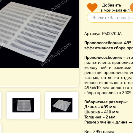
112.0
Д
в 
Артикул: P
Прополисо
эффективн
Прополисо
полиэтиле
между ней
решетки п
застыл, о
можно исп
495х410 м
сбора проп
Габаритны