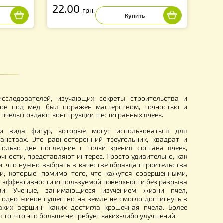
регулятор, для
Распылитель "Росинка"
ья PT20, длина шнура
метров
22.00
грн.