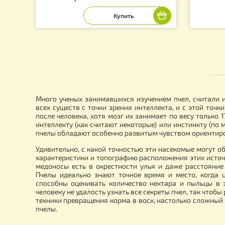
Летковый заградитель ПОЛИМЕРНЫЙ
Пр
2-х элементный нижний «МS»
не
пр
30.00
2
грн.