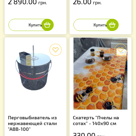
2 890.00
26.00
грн.
грн.
f
f
Перговыбиватель из
Скатерть "Пчелы на
нержавеющей стали
сотах" - 140х90 см
"АВВ-100"
330.00