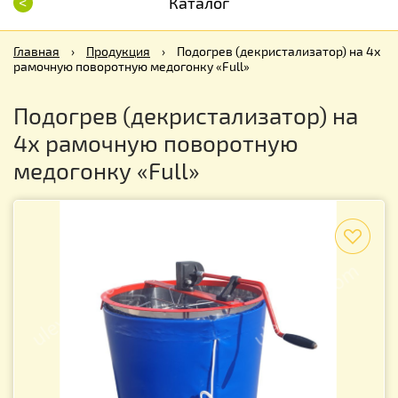
<
Каталог
Главная
›
Продукция
›
Подогрев (декристализатор) на 4х
рамочную поворотную медогонку «Full»
Подогрев (декристализатор) на
4х рамочную поворотную
медогонку «Full»
f