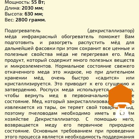
Мощность:
55 Вт;
Длина:
2030 мм;
Высота:
630 мм;
Вес:
2800 грамм.
Подогреватель (декристаллизатор)
мёда инфракрасный обогреватель поможет Вам
подготовить и разогреть распустить мёд для
дальнейшей фасовки при этом сохранит все ценные и
полезные свойства мёда не перегревая его. Мед
продукт, который содержит много полезных веществ
и микроэлементов. Нормальное состояние свежего
откаченного меда это жидкое, но при длительном
хранении мёд, очень быстро «садится» или
кристаллизируется. Это приводит к его сгущению и
затвердению. Роспуск меда используется для того,
чтобы вернуть мед в первоначальное жидкое
состояние. Мед, который закристаллизовался, трудно
извлекается из тары, он теряет свой товарный вид,
поэтому пчеловодам необходимо иметь в своём
хозяйстве Декристаллизатор. С помощью него,
возвращается меду его первичное природное
состояние. Основным требованием при проведении
этого процесса является необходимость поддержания