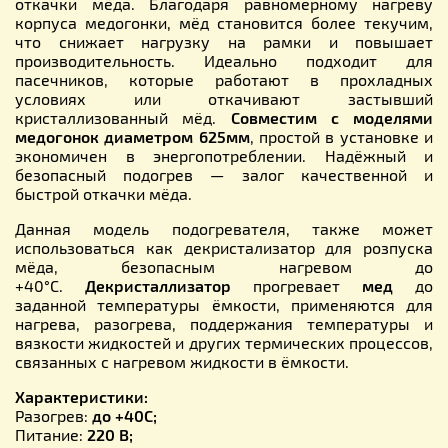
откачки мёда. Благодаря равномерному нагреву
корпуса медогонки, мёд становится более текучим,
что снижает нагрузку на рамки и повышает
производительность. Идеально подходит для
пасечников, которые работают в прохладных
условиях или откачивают застывший
кристаллизованный мёд.
Совместим с моделями
медогонок диаметром 625мм
, простой в установке и
экономичен в энергопотреблении. Надёжный и
безопасный подогрев — залог качественной и
быстрой откачки мёда.
Данная модель подогревателя, также может
использоваться как декристализатор для розпуска
мёда, безопасным нагревом до
+40°С.
Декристаллизатор
прогревает
мед
до
заданной температуры ёмкости, применяются для
нагрева, разогрева, поддержания температуры и
вязкости жидкостей и других термических процессов,
связанных с нагревом жидкости в ёмкости.
Характеристики:
Разогрев:
до +40С;
Питание:
220 В;