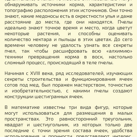
обнаруживать источники корма, характеристики и
топографию расположения этих источников. Они точно
знают, какие медоносы есть в окрестности улья и даже
расстояние до места, где они находятся. Пчелы
идеально знают точное время и место, когда цветут
некоторые растения, и способны оценивать
количество нектара и пыльцы в этих цветах. До сего
времени человеку не удалость узнать все секреты
пчел, так чтобы расшифровать всю «алхимию»
техники превращения корма в воск, настолько
сложный процесс, происходящий в теле пчелы.
Начиная с XVIII века, ряд исследователей, изучающих
секреты строительства и функционирования ячеек
сотов под мед, был поражен мастерством, точностью
и изобретательностью, с какими пчелы создают
конструкции шестигранных ячеек.
В математике известны три вида фигур, которые
могут использоваться для размещения в малых
пространствах. Это равносторонний треугольник,
квадрат и шестиугольник, из которых только две
последние с точки зрения состава ячеек, удобства
использования и прочности, представляют интерес.