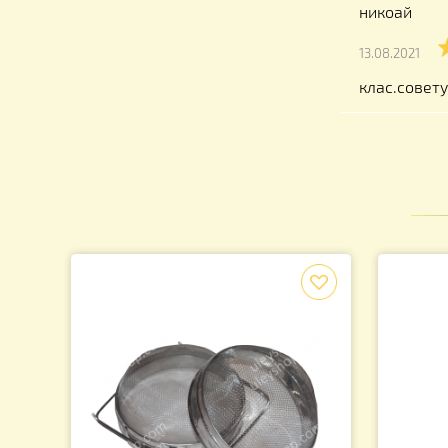
никол
13.08.2
+++++
никоа
13.08.2
клас.