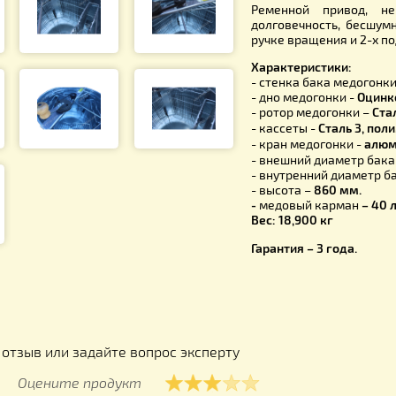
планке (тр
дает плавн
Кассеты и
(молодые) 
Ременной
долговечн
ручке вращ
Характери
- стенка б
- дно медо
- ротор ме
- кассеты 
- кран мед
- внешний 
- внутренн
- высота –
-
медовый 
Вес: 18,900
Гарантия – 