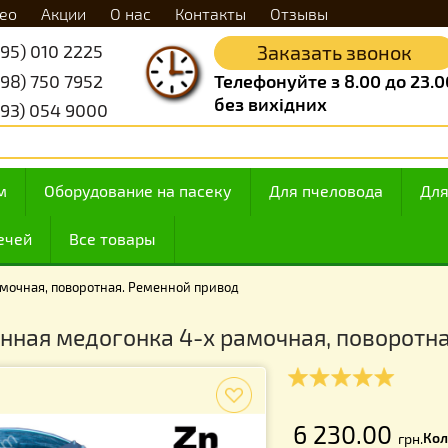
Видео
Акции
О нас
Контакты
Отзывы
+38 (095) 010 2225
Заказать 
+38 (098) 750 7952
Телефонуйте з 8.
без вихідних
+38 (093) 054 9000
 медом
Оборудование на пасеку
Для пчелов
ие свечей
Все товары
4-х рамочная, поворотная. Ременной привод
ованная медогонка 4-х рамочная, п
f