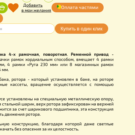
.00
Количество:
грн.
-
+
Добавить
Оплата частя
Купить
в мои желания
очка online
M93243
ная медогонка 4-х рамочная, поворотная. Ременной 
чена для
откачки рамок хордиальным способом, вмещае
ысотой 300 мм, 4 рамки «Рута 230 мм» или 8 магазинн
) высотой 145 мм.
 состоит из бака, ротора - который установлен в баке, 
ы 4 поворотные кассеты, вращение осуществляется с
привода.
ротор в корпусе установлены на специальную металлическ
рой находится стальной шарик, верх ротора зафиксирован н