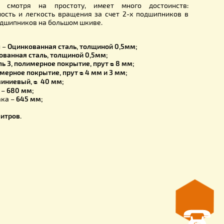
аверсе) и держится за счет шарикового подшипника, эта ко
ость и легкость движения ротора.
меют уникальную конструкцию, благодаря которой даже
рамки можно качать без опасения за их целостность.
 привод, не смотря на простоту, имеет много дос
ость, бесшумность и легкость вращения за счет 2-х подш
ения и 2-х подшипников на большом шкиве.
стики:
ака медогонки –
Оцинкованная сталь, толщиной 0,5мм;
гонки -
Оцинкованная сталь, толщиной 0,5мм;
догонки –
Сталь 3, полимерное покрытие, прут ᴓ 8 мм;
-
Сталь 3, полимерное покрытие, прут ᴓ 4 мм и 3 мм;
огонки -
алюминиевый, ᴓ 40 мм;
диаметр бака –
680 мм;
ий диаметр бака –
645 мм;
860 мм.
карман
–
40 литров.
 кг
3 года.