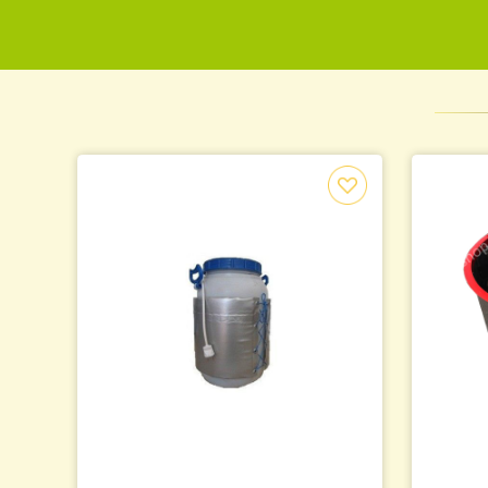
По
"
1
Подпишись на рассылку и узнай о последних акция