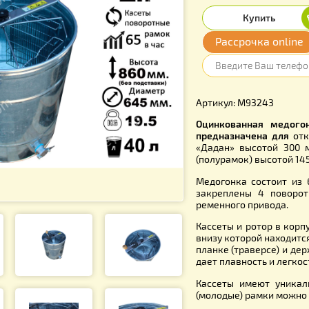
6 230
Расср
Артикул: 
Оцинкован
предназна
«Дадан» в
(полурамок
Медогонка
закреплен
ременного 
Кассеты и 
внизу кото