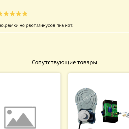
ай
021
+++ минуса нет
й
021
советую,рамки не рвет,минусов пка нет.
Сопутствующие товары