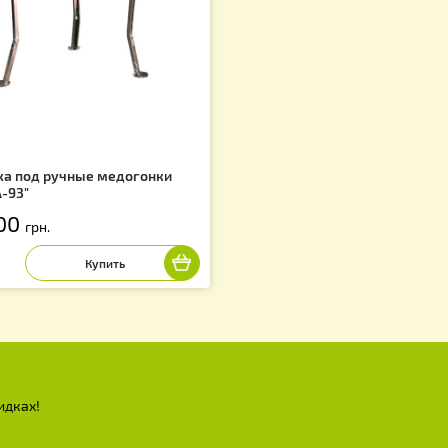
4 300.00
грн
f