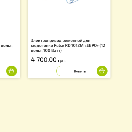
f
ременной для
Электропривод ременной для
RD 1012M (12 вольт,
медогонки Pulse RD 1012М «ЕВ
вольт, 100 Ватт)