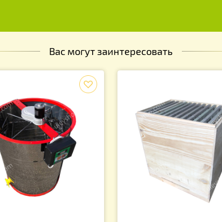
дставка под ручные медогонки
МЕЛИСА-93"
 190.00
грн.
х и скидках!