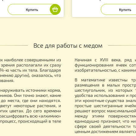
гуди Быстрый старт — защинтная
Рефрактометр д
еточка Джентер, Германия
влажности меда
6.00
990.00
грн.
грн.