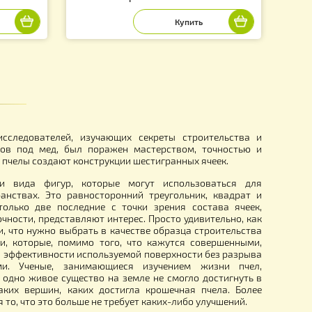
ля мёда (измеритель
Декристаллизатор для розпус
)
в емкомсти 40 л.
930.00
грн.