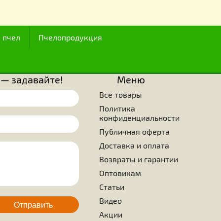
I века, ряд исследователей, изучающих секреты строит
ия ячеек сотов под мед, был поражен мастерством, то
тью, с какими пчелы создают конструкции шестигранных яче
известны три вида фигур, которые могут использова
алых пространствах. Это равносторонний треугольник, 
 из которых только две последние с точки зрения соста
зования и прочности, представляют интерес. Просто удивите
ущества знали, что нужно выбрать в качестве образца стро
ранные ячейки, которые, помимо того, что кажутся сове
максимальной эффективности используемой поверхности бе
оверхностями. Ученые, занимающиеся изучением жиз
нают, что ни одно живое существо на земле не смогло дос
ятельности таких вершин, каких достигла крошечная пче
ием является то, что это больше не требует каких-либо улуч
ода
Для пчел
Пчелопродукция