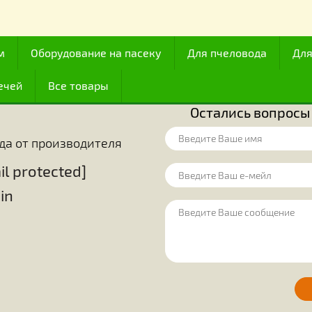
Все для работы с медом
итали их наиболее совершенными из
Начиная с XVII
й точки зрения располагали их сразу
функционирован
олько 174-ю часть их тела. Благодаря
изобретательнос
у (по мнению других), оказалось, что
В математике 
иентирования.
размещения в м
огут обнаруживать источники корма,
шестиугольник,
источников. Они точно знают, какие
удобства исполь
ояние до места, где они находятся.
эти крохотные с
огда цветут некоторые растения, и
простые шестиг
цы в этих цветах. До сего времени
решают вопрос 
ак чтобы расшифровать всю «алхимию»
между этими п
ожный процесс, происходящий в теле
единодушно приз
сфере своей де
ценным достижен
 медом
Оборудование на пасеку
Для пчелов