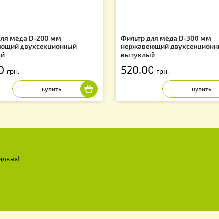
льтр для мёда D-200 мм
Фильтр для мёд
ержавеющий двухсекционный
нержавеющий д
ыпуклый
выпуклый
90.00
520.00
грн.
грн.