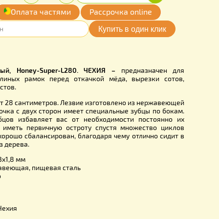
00
Купить
Количество:
грн.
-
+
обавить
Оплата частями
Рассрочка online
мои желания
02-2
ный зубчатый, Honey-Super-L280. ЧЕХИЯ
–
предназн
ывания пчелиных рамок перед откачкой мёда, вырезк
осковых наростов.
ия составляет 28 сантиметров. Лезвие изготовлено из не
 удобства заточка с двух сторон имеет специальные зубцы 
я заточки зубцов избавляет вас от необходимости пос
ть, они будут иметь первичную остроту спустя множест
ечаток. Нож хорошо сбалансирован, благодаря чему отличн
а выполнена из дерева.
езвия:
280x33x1,8 мм
лезвия:
нержавеющая, пищевая сталь