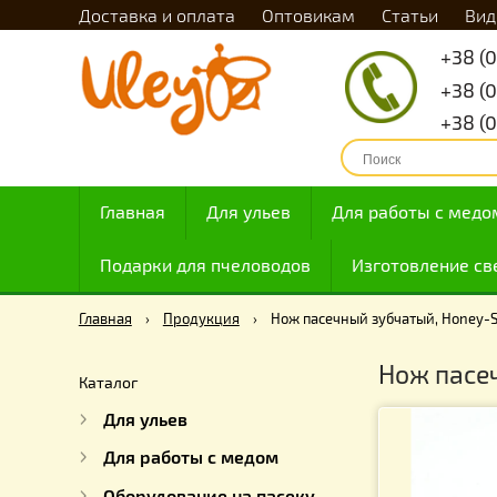
Доставка и оплата
Оптовикам
Статьи
Главная
Для ульев
Для работы с
Подарки для пчеловодов
Изготовлен
Главная
›
Продукция
›
Нож пасечный зубчатый, 
Нож п
Каталог
Для ульев