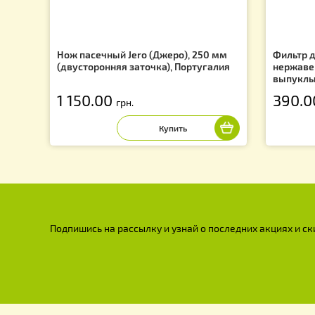
Нож пасечный Jero (Джеро), 250 мм
Фи
(двусторонняя заточка), Португалия
н
в
1 150.00
3
грн.