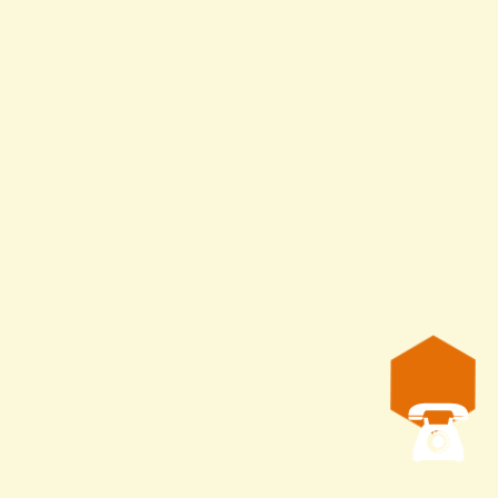
ручки:
дерево
а:
280 мм.
гр.
изводитель:
Чехия