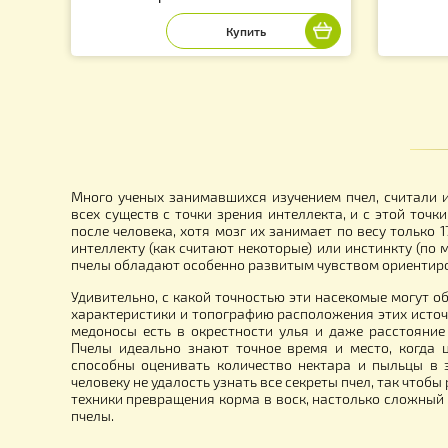
Книга «Корма и кормления пчел»
Би
Таранов Г.Ф.
кл
180.00
2
грн.