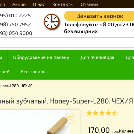
Видео
Акции
О нас
Контакты
Отзывы
+38 (095) 010 2225
Заказать 
+38 (098) 750 7952
Телефонуйте з 8.
без вихідних
+38 (093) 054 9000
 медом
Оборудование на пасеку
Для пчелов
ие свечей
Все товары
Honey-Super-L280. ЧЕХИЯ
асечный зубчатый, Honey-Super-L28
f