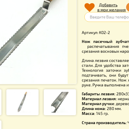
170.
Д
в 
Артикул: K
Нож пасеч
распечат
срезания в
Длина лезв
стали. Для
Технологи
подтачива
срезания п
руке. Ручк
Габариты л
Материал 