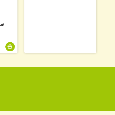
а D-300 мм
вухсекционный