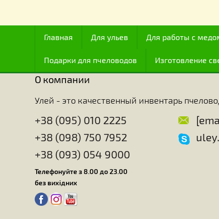
Много ученых занимавшихся изучением пчел, сч
всех существ с точки зрения интеллекта, и с это
после человека, хотя мозг их занимает по весу т
интеллекту (как считают некоторые) или инстинкт
пчелы обладают особенно развитым чувством ор
Удивительно, с какой точностью эти насекомые м
характеристики и топографию расположения этих 
медоносы есть в окрестности улья и даже расст
Пчелы идеально знают точное время и место, к
способны оценивать количество нектара и пыль
человеку не удалость узнать все секреты пчел, т
техники превращения корма в воск, настолько сл
пчелы.
Главная
Для ульев
Для работы с