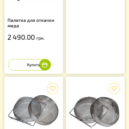
Палатка для откачки
меда
2 490.00
грн.
f
f