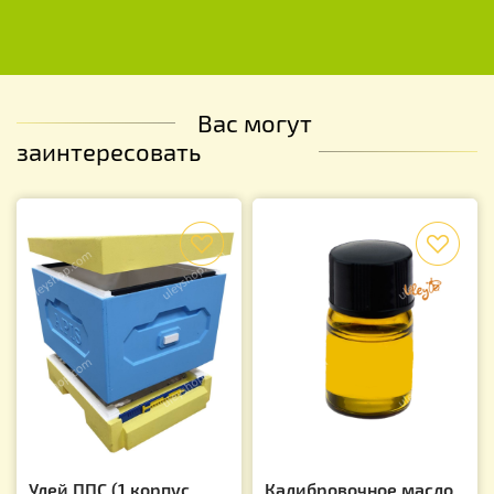
Вас могут
заинтересовать
f
f
Улей ППС (1 корпус
Калибровочное масло