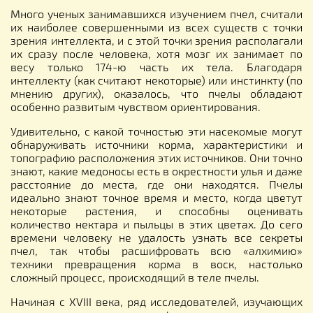
Много ученых занимавшихся изучением пчел, считали
их наиболее совершенными из всех существ с точки
зрения интеллекта, и с этой точки зрения располагали
их сразу после человека, хотя мозг их занимает по
весу только 174-ю часть их тела. Благодаря
интеллекту (как считают некоторые) или инстинкту (по
мнению других), оказалось, что пчелы обладают
особенно развитым чувством ориентирования.
Удивительно, с какой точностью эти насекомые могут
обнаруживать источники корма, характеристики и
топографию расположения этих источников. Они точно
знают, какие медоносы есть в окрестности улья и даже
расстояние до места, где они находятся. Пчелы
идеально знают точное время и место, когда цветут
некоторые растения, и способны оценивать
количество нектара и пыльцы в этих цветах. До сего
времени человеку не удалость узнать все секреты
пчел, так чтобы расшифровать всю «алхимию»
техники превращения корма в воск, настолько
сложный процесс, происходящий в теле пчелы.
Начиная с XVIII века, ряд исследователей, изучающих