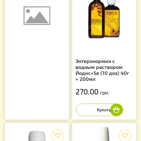
Энтеронормин с
водным раствором
Йодис+Se (10 доз) 40г
+ 200мл
270.00
грн.
f
f