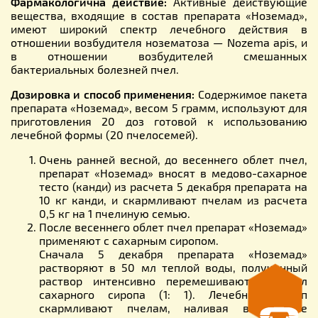
Фармакологична действие:
Активные действующие
вещества, входящие в состав препарата «Ноземад»,
имеют широкий спектр лечебного действия в
отношении возбудителя нозематоза — Nozema apis, и
в отношении возбудителей смешанных
бактериальных болезней пчел.
Дозировка и способ применения:
Содержимое пакета
препарата «Ноземад», весом 5 грамм, используют для
приготовления 20 доз готовой к использованию
лечебной формы (20 пчелосемей).
Очень ранней весной, до весеннего облет пчел,
препарат «Ноземад» вносят в медово-сахарное
тесто (канди) из расчета 5 декабря препарата на
10 кг канди, и скармливают пчелам из расчета
0,5 кг на 1 пчелиную семью.
После весеннего облет пчел препарат «Ноземад»
применяют с сахарным сиропом.
Сначала 5 декабря препарата «Ноземад»
растворяют в 50 мл теплой воды, полученный
раствор интенсивно перемешивают с 20 л
сахарного сиропа (1: 1). Лечебный сироп
скармливают пчелам, наливая в верхние