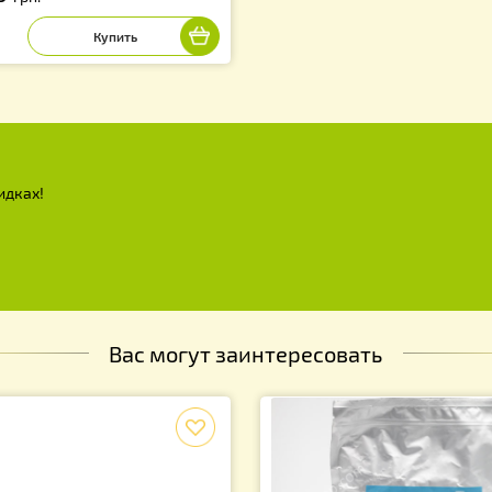
льтр для меда нейлоновый D-330
м
40.00
грн.