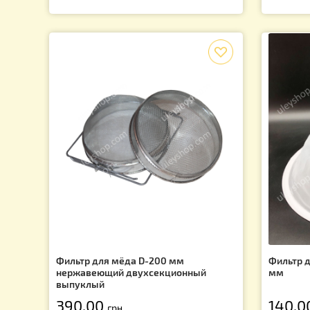
Э
Pu
д
4
f