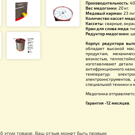
Характери
Толщина ба
Диаметр б
Высота ба
Производи
Вес медог
Медовый к
Количеств
Кассеты:
с
Кран для 
Редуктор 
Корпус ре
обладает 
продукта
вязкостью
изготавли
антифрикц
температ
электроин
специально
Медогонка 