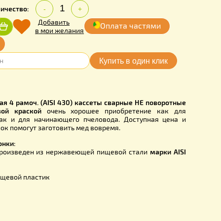
0.00
Количество:
грн.
-
+
Добавить
Оплата частя
Купить
в мои желания
очка online
7011
 нержавеющая 4 рамоч. (AISI 430) кассеты сварные НЕ п
ые порошковой краской
очень хорошее приобретение
 с опытом, так и для начинающего пчеловода. Доступн
аших медогонок помогут заготовить мед вовремя.
 части медогонки:
етр
540 мм
произведен из нержавеющей пищевой стали
м
ка
: 600 мм.
слива меда
: пищевой пластик