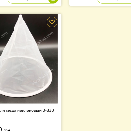
лектропривод ДЛЯ МЕДОГОНКИ
Подставка под 
lse RD 1012 A (12 вольт, 100 Ватт) —
производства А
ля редукторных медогонок
 300.00
1 150.00
грн.
грн.
f