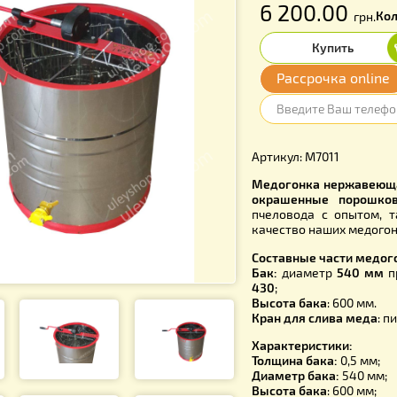
f
6 20
Расср
Артикул: М
Медогонка
окрашенн
пчеловода
качество н
Составные
Бак:
диам
430
;
Высота ба
Кран для 