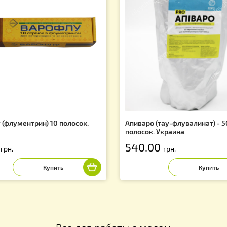
х и скидках!
Вас могут заинтересовать
f