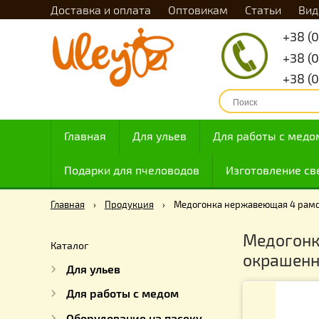
Доставка и оплата
Оптовикам
Статьи
Главная
Для ульев
Для работы с
Подарки для пчеловодов
Изготовлен
Главная
›
Продукция
›
Медогонка нержавеющая 4
Медог
Каталог
окра
Для ульев