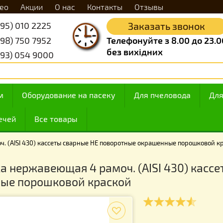
Видео
Акции
О нас
Контакты
Отзывы
+38 (095) 010 2225
Заказать 
+38 (098) 750 7952
Телефонуйте з 8.
без вихідних
+38 (093) 054 9000
 медом
Оборудование на пасеку
Для пчелов
ие свечей
Все товары
 рамоч. (AISI 430) кассеты сварные НЕ поворотные окрашенные
онка нержавеющая 4 рамоч. (AISI 43
шенные порошковой краской