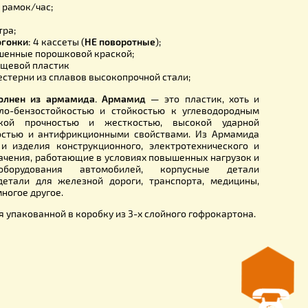
стики:
ка:
0,5 мм;
ака:
540 мм;
ка
: 600 мм;
тельность:
40 рамок/час;
онки:
20 кг.
арман:
23 литра;
о кассет
медогонки
:
4 кассеты (
НЕ поворотные
);
варные, окрашенные порошковой краской;
слива меда
: пищевой пластик
медогонки:
шестерни из сплавов высокопрочной стали;
дуктора выполнен из армамида. Армамид
— это пласти
высокой масло-бензостойкостью и стойкостью к углево
м, механической прочностью и жесткостью, высокой
, теплостойкостью и антифрикционными свойствами. Из
вают детали и изделия конструкционного, электротехни
ионного назначения, работающие в условиях повышенных н
ур: электрооборудования автомобилей, корпусны
струментов, детали для железной дороги, транспорта, 
й техники и многое другое.
отправляется упакованной в коробку из 3-х слойного гофр