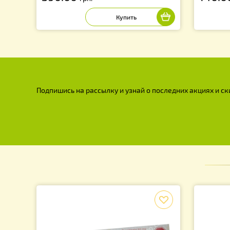
Фильтр для мёда D-200 мм
Фи
нержавеющий двухсекционный
м
выпуклый
390.00
1
грн.