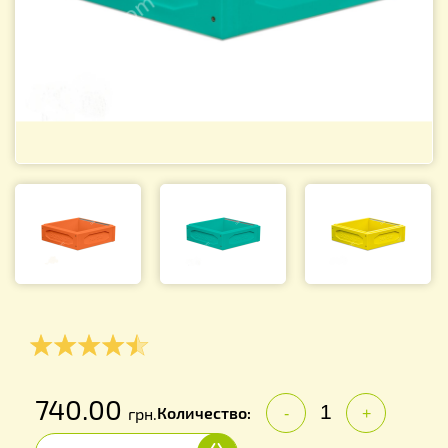
740.00
Количество:
грн.
-
+