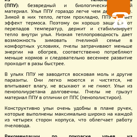
(ППУ):
безвредный и биологически чистый
материал. Улья ППУ гораздо легче чем деревянные.
Зимой в них тепло, летом прохладно, ППУ создает
эффект термоса. Поэтому он хорошо защищен от
перепадов температур, держит и стабилизирует
тепло внутри улья. Низкая теплопроводность дает
возможность зимовать пчелиной семье в
комфортных условиях, пчелы затрачивают меньше
энергии на обогрев, соответственно потребляют
меньше кормов и следовательно весеннее развитие
проходит в разы быстрее.
В ульях ППУ не заводится восковая моль и другие
паразиты. Они легко моются и чистятся, не
впитывают влагу, не всыхают и не гниют. Ульи из
пенополиуретана долговечны. Пчелы не грызут
материал ППУ в отличии от ППС (пенополистирол).
Конструктивно ульи очень удобны в плане ручек,
которые выполнены максимально широко на каждой
из четырех сторон корпуса, что облегчает работу
пчеловода.
Рекомендации по покраске ульев из