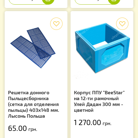
f
f
Решетка донного
Корпус ППУ “BeeStar"
Пыльцесборника
на 12-ти рамочный
(сетка для отделения
Улей Дадан 300 мм -
пыльцы) 403х148 мм.
цветной
Лысонь Польша
1 270.00
грн.
65.00
грн.