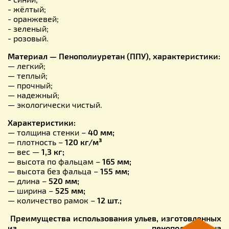
- жёлтый;
- оранжевей;
- зеленый;
- розовый.
Материал — Пенополиуретан (ППУ), характеристики:
— легкий;
— теплый;
— прочный;
— надежный;
— экологически чистый.
Характеристики:
— толщина стенки –
40
мм;
— плотность –
1
2
0 кг/м³
— вес —
1,3
кг;
— высота по фальцам –
165
мм;
— высота без фальца –
155
мм;
— длина –
520 мм;
— ширина –
525
мм;
— количество рамок –
1
2
шт.;
Преимущества использования ульев, изготовленных
из пенополиуретана