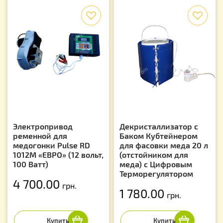
f
f
Электропривод
Декристаллизатор с
ременной для
Баком Кубтейнером
медогонки Pulse RD
для фасовки меда 20 л
1012М «ЕВРО» (12 вольт,
(отстойником для
100 Ватт)
меда) с Цифровым
Терморегулятором
4 700.00
грн.
1 780.00
грн.