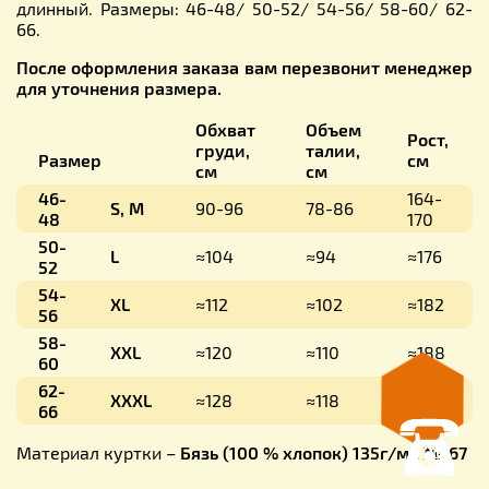
длинный. Размеры: 46-48/ 50-52/ 54-56/ 58-60/ 62-
66.
После оформления заказа вам перезвонит менеджер
для уточнения размера.
Обхват
Объем
Рост,
груди,
талии,
Размер
см
см
см
46-
164-
S, M
90-96
78-86
48
170
50-
L
≈104
≈94
≈176
52
54-
XL
≈112
≈102
≈182
56
58-
XXL
≈120
≈110
≈188
60
62-
XXXL
≈128
≈118
≈196
66
Материал куртки –
Бязь (100 % хлопок) 135г/м2 №167