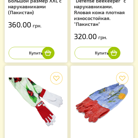
Большой размер XXL с
"Defense Beekeeper" с
нарукавниками
нарукавниками.
(Пакистан)
Яловая кожа плотная
износостойкая.
360.00
"Пакистан"
грн.
320.00
грн.
f
f