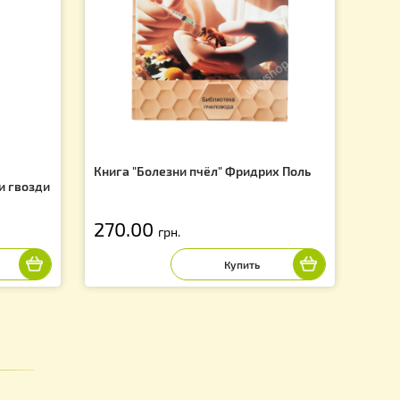
f
тический
Книга "Болезни пчёл" Фридрих
й под скобу и гвозди