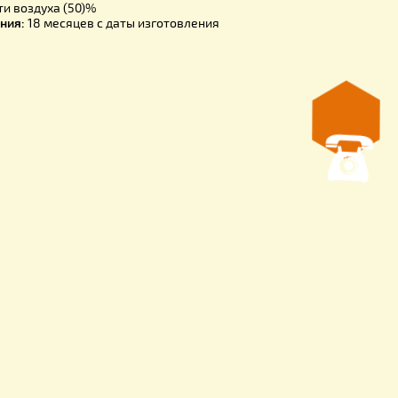
азующее:
алкидный лак
ль:
уайт-спирит, сольвент (нефрас С4-155/200) или их смесь 1
есения:
кисть, валик, окунание, краскораспылитель
ода в один слой:
140-240 г/м² в зависимости от типа повер
сыхания одного слоя:
24 часа (при температуре 
ной влажности воздуха (50)%
й срок хранения:
18 месяцев с даты изготовления