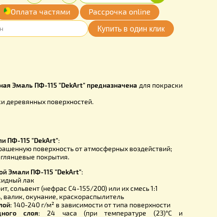
00
Купить
Количество:
грн.
-
+
обавить
Оплата частями
Рассрочка online
мои желания
DAPF2.8WH
ЛИЧИИ
 ульев алкидная Эмаль ПФ-115 "
DekArt
" предназначена
для
я для окраски деревянных поверхностей.
я
лкидной Эмали ПФ-115 "
DekArt
":
 защищает окрашенную поверхность от атмосферных воздей
вает прочные глянцевые покрытия.
тики алкидной Эмали ПФ-115 "
DekArt
":