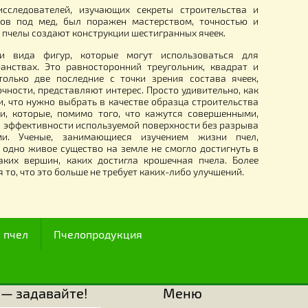
12
270.00
.
грн.
I века, ряд исследователей, изучающих секреты строит
ия ячеек сотов под мед, был поражен мастерством, то
тью, с какими пчелы создают конструкции шестигранных яче
известны три вида фигур, которые могут использова
алых пространствах. Это равносторонний треугольник, 
 из которых только две последние с точки зрения соста
зования и прочности, представляют интерес. Просто удивите
ущества знали, что нужно выбрать в качестве образца стро
ранные ячейки, которые, помимо того, что кажутся сове