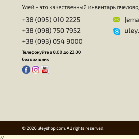
способны оценивать количество нектара и пыль
человеку не удалость узнать все секреты пчел, т
техники превращения корма в воск, настолько сл
пчелы.
Главная
Для ульев
Для работы с
Подарки для пчеловодов
Изготовлен
О компании
Улей - это качественный инвентарь пч
+38 (095) 010 2225
+38 (098) 750 7952
+38 (093) 054 9000