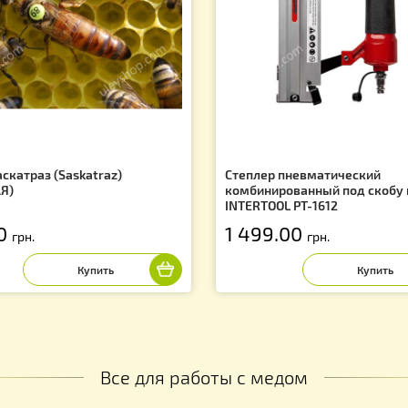
Вас могут заинтересовать
f
тка Саскатраз (Saskatraz)
Степлер пневма
ПЛОДНАЯ)
комбинированны