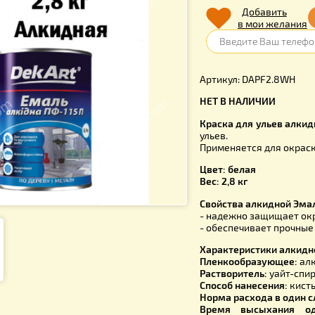
440.
Д
в 
Артикул: 
НЕТ В НА
Краска для
ульев.
Применяетс
Цвет: бела
Вес: 2,8 кг
Свойства а
- надежно
- обеспечи
Характерис