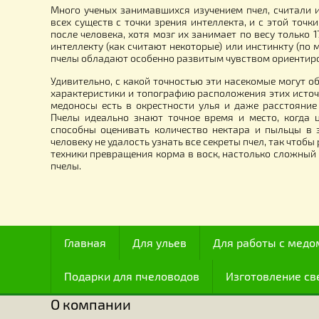
9 390.00
2
грн.
Много ученых занимавшихся изучением пчел, сч
всех существ с точки зрения интеллекта, и с это
после человека, хотя мозг их занимает по весу т
интеллекту (как считают некоторые) или инстинкт
пчелы обладают особенно развитым чувством ор
Удивительно, с какой точностью эти насекомые м
характеристики и топографию расположения этих 
медоносы есть в окрестности улья и даже расст
Пчелы идеально знают точное время и место, к