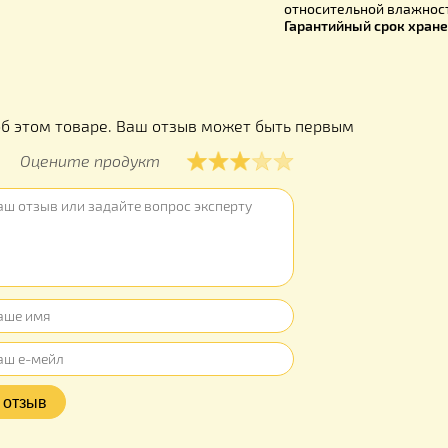
Пленкообр
Растворите
Способ нан
Норма расх
Время вы
относитель
Гарантийны
ы
ывов об этом товаре. Ваш отзыв может быть первым
Оцените продукт