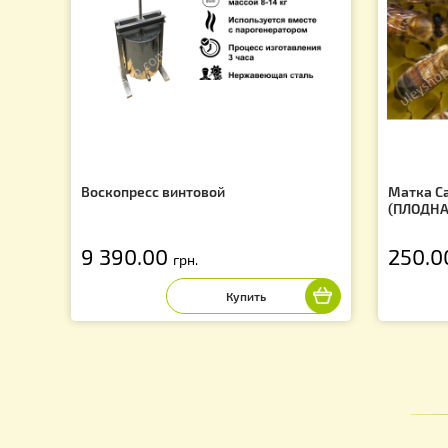
f
Воскопресс винтовой
Ма
(