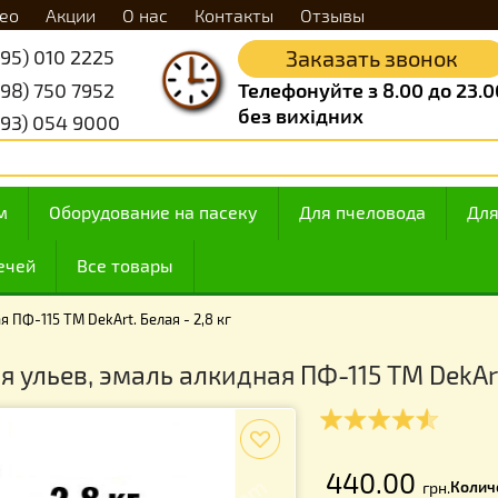
Видео
Акции
О нас
Контакты
Отзывы
+38 (095) 010 2225
Заказать 
+38 (098) 750 7952
Телефонуйте з 8.
без вихідних
+38 (093) 054 9000
 медом
Оборудование на пасеку
Для пчелов
ие свечей
Все товары
лкидная ПФ-115 TM DekArt. Белая - 2,8 кг
а для ульев, эмаль алкидная ПФ-115 TM
f