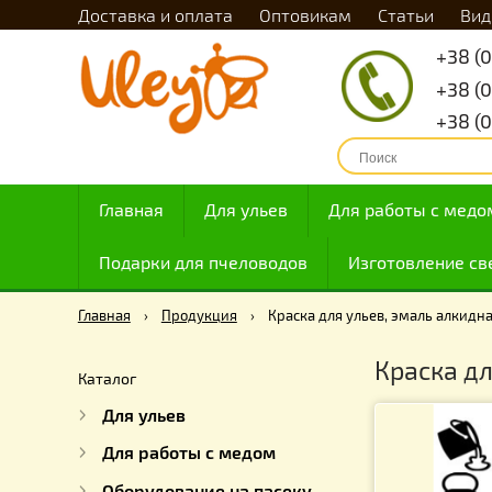
Доставка и оплата
Оптовикам
Статьи
Главная
Для ульев
Для работы с
Подарки для пчеловодов
Изготовлен
Главная
›
Продукция
›
Краска для ульев, эмаль а
Краск
Каталог
Для ульев