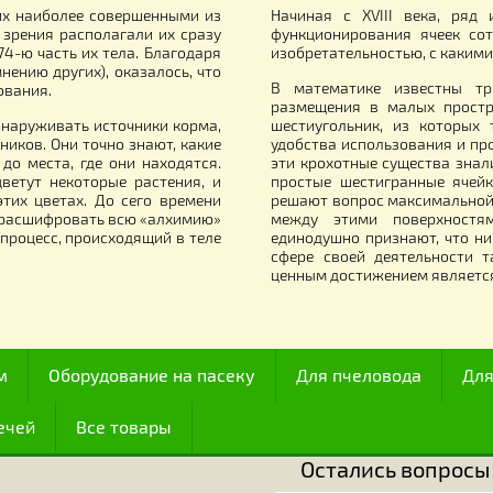
INTERTOOL PT-16
50.00
1 499.00
грн.
грн
Все для работы с медом
итали их наиболее совершенными из
Начиная с XVII
й точки зрения располагали их сразу
функционирован
олько 174-ю часть их тела. Благодаря
изобретательнос
у (по мнению других), оказалось, что
В математике 
иентирования.
размещения в м
огут обнаруживать источники корма,
шестиугольник,
источников. Они точно знают, какие
удобства исполь
ояние до места, где они находятся.
эти крохотные с
огда цветут некоторые растения, и
простые шестиг