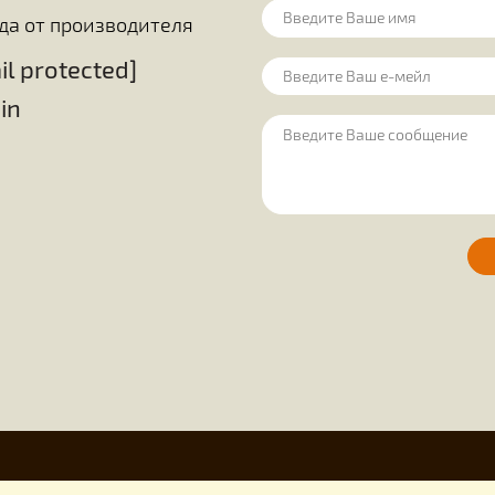
цы в этих цветах. До сего времени
решают вопрос 
ак чтобы расшифровать всю «алхимию»
между этими п
ожный процесс, происходящий в теле
единодушно приз
сфере своей де
ценным достижен
 медом
Оборудование на пасеку
Для пчелов
ие свечей
Все товары
Остались
еловода от производителя
[email protected]
uley.in