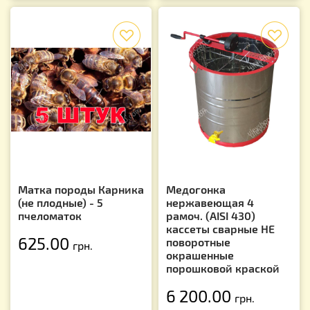
f
f
Матка породы Карника
Медогонка
(не плодные) - 5
нержавеющая 4
пчеломаток
рамоч. (AISI 430)
кассеты сварные НЕ
625.00
поворотные
грн.
окрашенные
порошковой краской
6 200.00
грн.