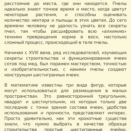
расстояние до места, где они находятся. Пчелы
идеально знают точное время и место, когда цветут
некоторые растения, и способны оценивать
количество нектара и пыльцы в этих цветах. До сего
времени человеку не удалость узнать все секреты
пчел, так чтобы расшифровать всю «алхимию»
техники превращения корма в воск, настолько
сложный процесс, происходящий в теле пчелы.
Начиная с XVIII века, ряд исследователей, изучающих
секреты строительства и функционирования ячеек
сотов под мед, был поражен мастерством, точностью
и изобретательностью, с какими пчелы создают
конструкции шестигранных ячеек.
В математике известны три вида фигур, которые
могут использоваться для размещения в малых
пространствах. Это равносторонний треугольник,
квадрат и шестиугольник, из которых только две
последние с точки зрения состава ячеек, удобства
использования и прочности, представляют интерес.
Просто удивительно, как эти крохотные существа
знали, что нужно выбрать в качестве образца
строительства простые шестигранные ячейки,