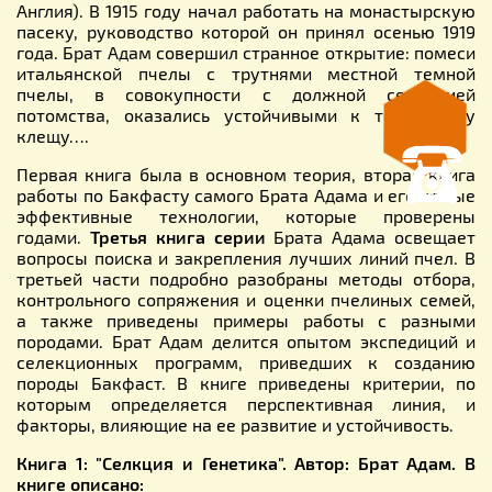
Англия). В 1915 году начал работать на монастырскую
пасеку, руководство которой он принял осенью 1919
года. Брат Адам совершил странное открытие: помеси
итальянской пчелы с трутнями местной темной
пчелы, в совокупности с должной селекцией
потомства, оказались устойчивыми к трахейному
клещу….
Первая книга была в основном теория, вторая книга
работы по Бакфасту самого Брата Адама и его самые
эффективные технологии, которые проверены
годами.
Третья книга серии
Брата Адама освещает
вопросы поиска и закрепления лучших линий пчел. В
третьей части подробно разобраны методы отбора,
контрольного сопряжения и оценки пчелиных семей,
а также приведены примеры работы с разными
породами. Брат Адам делится опытом экспедиций и
селекционных программ, приведших к созданию
породы Бакфаст. В книге приведены критерии, по
которым определяется перспективная линия, и
факторы, влияющие на ее развитие и устойчивость.
Книга 1: "Селкция и Генетика". Автор: Брат Адам. В
книге описано: