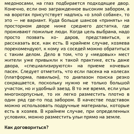
медоносами, на глаз подбирается подходящее двор.
Конечно, если оно загражденное высоким забором, а
на воротах присутствует надпись «о злой собаке», то
это — не вариант. Куда больше шансов «принять» на
просторном дворе ниже среднего достатка, где
проживают пожилые люди. Когда цель выбрана, надо
просто позвать хо- даров, представиться, и
рассказать все, как есть. В крайнем случае, хозяева
порекомендуют, к кому из соседей можно обратиться
с таким делом. Дело в том, что у «медовых» мест
жители уже привыкли к такой практике, есть даже
двора, «специализируются» на приеме кочевых
пасек. Следует отметить, что если пасека на колесах
(платформа, павильон), то диапазон поиска резко
сокращается, поскольку нужно не только большой
участок, но и удобный заезд. В то же время, если ульи
многокорпусные, то их легко разместить плотно в
один ряд где-то под забором. В качестве подставок
можно использовать подручные материалы, которые
есть в хозяев. В крайнем случае, при определенных
условиях, можно разместить ульи прямо на земле.
Как договориться?