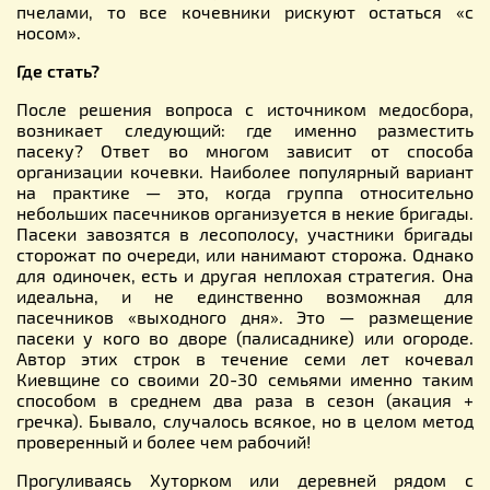
пчелами, то все кочевники рискуют остаться «с
носом».
Где стать?
После решения вопроса с источником медосбора,
возникает следующий: где именно разместить
пасеку? Ответ во многом зависит от способа
организации кочевки. Наиболее популярный вариант
на практике — это, когда группа относительно
небольших пасечников организуется в некие бригады.
Пасеки завозятся в лесополосу, участники бригады
сторожат по очереди, или нанимают сторожа. Однако
для одиночек, есть и другая неплохая стратегия. Она
идеальна, и не единственно возможная для
пасечников «выходного дня». Это — размещение
пасеки у кого во дворе (палисаднике) или огороде.
Автор этих строк в течение семи лет кочевал
Киевщине со своими 20-30 семьями именно таким
способом в среднем два раза в сезон (акация +
гречка). Бывало, случалось всякое, но в целом метод
проверенный и более чем рабочий!
Прогуливаясь Хуторком или деревней рядом с