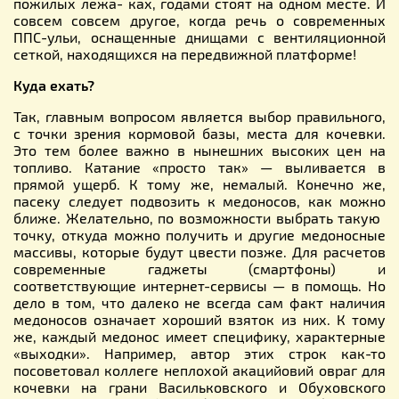
пожилых лежа- ках, годами стоят на одном месте. И
совсем совсем другое, когда речь о современных
ППС-ульи, оснащенные днищами с вентиляционной
сеткой, находящихся на передвижной платформе!
Куда ехать?
Так, главным вопросом является выбор правильного,
с точки зрения кормовой базы, места для кочевки.
Это тем более важно в нынешних высоких цен на
топливо. Катание «просто так» — выливается в
прямой ущерб. К тому же, немалый. Конечно же,
пасеку следует подвозить к медоносов, как можно
ближе. Желательно, по возможности выбрать такую ​​
точку, откуда можно получить и другие медоносные
массивы, которые будут цвести позже. Для расчетов
современные гаджеты (смартфоны) и
соответствующие интернет-сервисы — в помощь. Но
дело в том, что далеко не всегда сам факт наличия
медоносов означает хороший взяток из них. К тому
же, каждый медонос имеет специфику, характерные
«выходки». Например, автор этих строк как-то
посоветовал коллеге неплохой акацийовий овраг для
кочевки на грани Васильковского и Обуховского