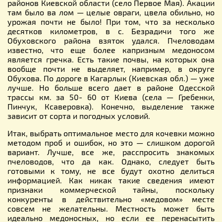
районов Киевской области (село Первое Мая). Акации
там было ва лом — целые овраги, цвела обильно, но
урожая почти не было! При том, что за несколько
десятков километров, в с. Безрадичи того же
Обуховского района взяток удался. Пчеловодам
известно, что еще более капризным медоносом
является гречка. Есть такие почвы, на которых она
вообще почти не выделяет, например, в округе
Обухова. По дороге в Кагарлык (Киевская обл.) — уже
лучше. Но больше всего дает в районе Одесской
трассы км. за 50- 60 от Киева (села — Гребенки,
Пинчук, Ксаверовка). Конечно, выделение также
зависит от сорта и погодных условий.
Итак, выбрать оптимальное место для кочевки можно
методом проб и ошибок, но это — слишком дорогой
вариант. Лучше, все же, расспросить знакомых
пчеловодов, что да как. Однако, следует быть
готовыми к тому, не все будут охотно делиться
информацией. Как никак такие сведения имеют
признаки коммерческой тайны, поскольку
конкуренты в действительно «медовом» месте
совсем не желательны. Местность может быть
идеально медоносных, но если ее перенасытить