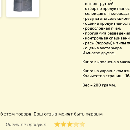
наследству
в том, чт
большему ч
В книге оп
- вывод ма
- вывод тр
- отбор по
- селекция
- результа
- оценка п
- родослов
- программ
- контроль
- расы (по
- оценка э
И многое д
Книга выпо
Книга на у
Количество
Вес –
200 