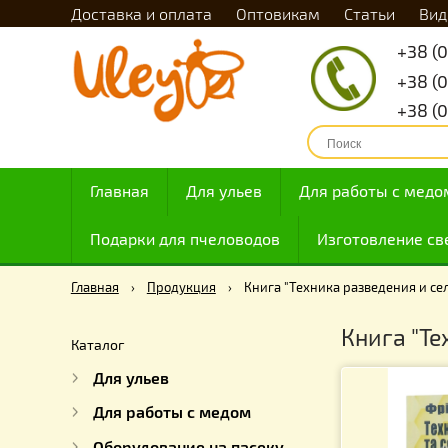
Доставка и оплата
Оптовикам
Статьи
Главная
Для ульев
Для работы с
Подарки для пчеловодов
Изготовлен
Главная
›
Продукция
›
Книга "Техника разведени
Книга
Каталог
Для ульев