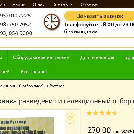
Видео
Акции
О нас
Контакты
Отзывы
+38 (095) 010 2225
Заказать 
+38 (098) 750 7952
Телефонуйте з 8.
без вихідних
+38 (093) 054 9000
 медом
Оборудование на пасеку
Для пчелов
ие свечей
Все товары
я и селекционный отбор пчел" Ф. Руттнер
 "Техника разведения и селекционный
f