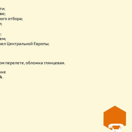
, не имеет значения для селекции. Суть селекционной работ
обы рекордную продуктивность отдельных особей передать
ислу потомков, не уменьшив ее, а по возможности увеличив
исано:
ток;
утней;
 продуктивности;
 в пчеловодстве;
ты селекционного отбора;
родуктивности;
ная пчел;
а разведения;
 за спариванием;
роды) и типы пчел Центральной Европы;
кстерьера
ругое….
лнена в мягком перелете, обложка глянцевая.
краинском языке
 страниц –
164.
грамм.