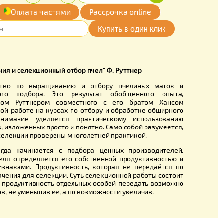
00
Купить
Количество:
грн.
-
+
обавить
Оплата частями
Рассрочка online
мои желания
B0037
ника разведения и селекционный отбор пчел" Ф. Руттнер
а – руководство по выращиванию и отбору пчелиных
ции племенного подбора. Это результат обобщенног
ного Фридрихом Руттнером совместного с его брато
 при племенной работе на курсах по отбору и обработке 
а. Главное внимание уделяется практическому испол
х результатов, изложенных просто и понятно. Само собой ра
 и принципы селекции проверены многолетней практикой.
 работа всегда начинается с подбора ценных произво
» производителя определяется его собственной продукти
ными ему признаками. Продуктивность, которая не пере