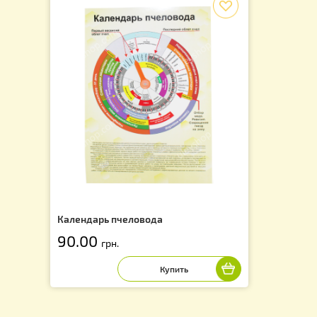
Календарь вывода маток
70.00
грн.
f