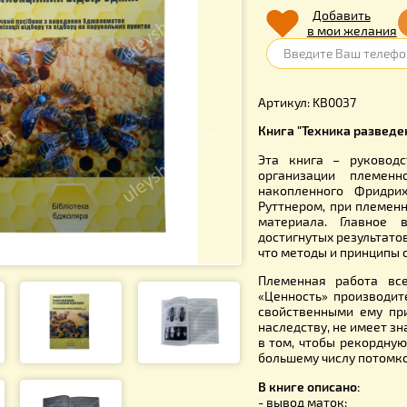
270.
Д
в 
Артикул: K
Книга "Тех
Эта книг
организа
накоплен
Руттнером,
материал
достигнуты
что методы
Племенная
«Ценность
свойствен