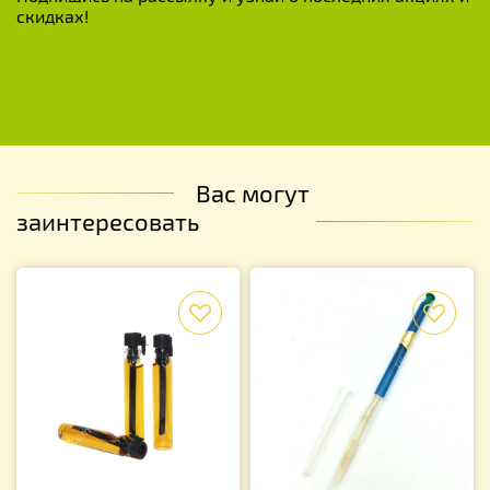
скидках!
Вас могут
заинтересовать
f
f