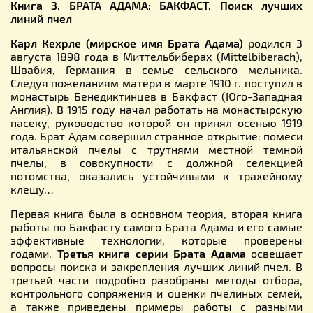
Книга 3. БРАТА АДАМА: БАКФАСТ. Поиск лучших
линий пчел
Карл Кехрле (мирское имя Брата Адама)
родился 3
августа 1898 года в Миттельбиберах (Mittelbiberach),
Швабия, Германия в семье сельского мельника.
Следуя пожеланиям матери в марте 1910 г. поступил в
монастырь Бенедиктинцев в Бакфаст (Юго-Западная
Англия). В 1915 году начал работать на монастырскую
пасеку, руководство которой он принял осенью 1919
года. Брат Адам совершил странное открытие: помеси
итальянской пчелы с трутнями местной темной
пчелы, в совокупности с должной селекцией
потомства, оказались устойчивыми к трахейному
клещу…
Первая книга была в основном теория, вторая книга
работы по Бакфасту самого Брата Адама и его самые
эффективные технологии, которые проверены
годами.
Третья книга серии Брата Адама
освещает
вопросы поиска и закрепления лучших линий пчел. В
третьей части подробно разобраны методы отбора,
контрольного сопряжения и оценки пчелиных семей,
а также приведены примеры работы с разными