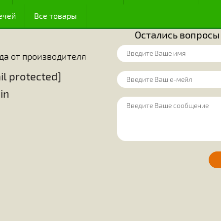
олько 174-ю часть их тела. Благодаря
изобретательнос
у (по мнению других), оказалось, что
В математике 
иентирования.
размещения в м
огут обнаруживать источники корма,
шестиугольник,
источников. Они точно знают, какие
удобства исполь
ояние до места, где они находятся.
эти крохотные с
огда цветут некоторые растения, и
простые шестиг
цы в этих цветах. До сего времени
решают вопрос 
ак чтобы расшифровать всю «алхимию»
между этими п
ожный процесс, происходящий в теле
единодушно приз
сфере своей де
ценным достижен
 медом
Оборудование на пасеку
Для пчелов
ие свечей
Все товары
Остались