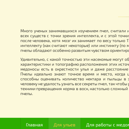
Корзина для забруса (FB плоская
П
корзина) — 1,5 метра, нержавеющая
сталь
3 350.00
4
грн.
Много ученых занимавшихся изучением пчел, сч
всех существ с точки зрения интеллекта, и с это