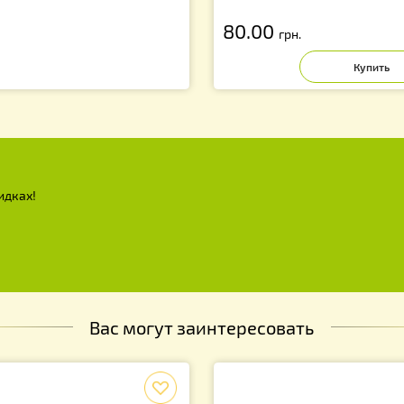
Проволока пчело
диаметр проволо
80.00
грн.
х и скидках!