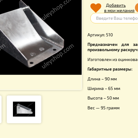
62.0
Д
в 
Артикул: 5
Предназн
произволь
Изготовлен
Габаритны
Длина – 90
Ширина – 
Высота – 5
Вес — 95 г