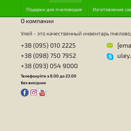
после человека, хотя мозг их занимает по весу т
интеллекту (как считают некоторые) или инстинкт
пчелы обладают особенно развитым чувством ор
Удивительно, с какой точностью эти насекомые м
характеристики и топографию расположения этих 
медоносы есть в окрестности улья и даже расст
Пчелы идеально знают точное время и место, к
способны оценивать количество нектара и пыль
человеку не удалость узнать все секреты пчел, т
техники превращения корма в воск, настолько сл
пчелы.
Главная
Для ульев
Для работы с
Подарки для пчеловодов
Изготовлен
О компании