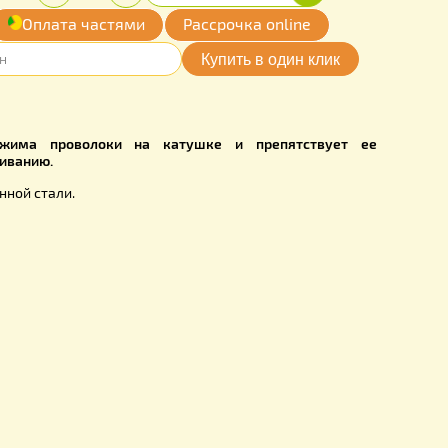
0
Купить
Количество:
грн.
-
+
обавить
Оплата частями
Рассрочка online
мои желания
10
ачен для зажима проволоки на катушке и препятс
ному раскручиванию.
 из оцинкованной стали.
е размеры:
 мм
65 мм
0 мм
рамм