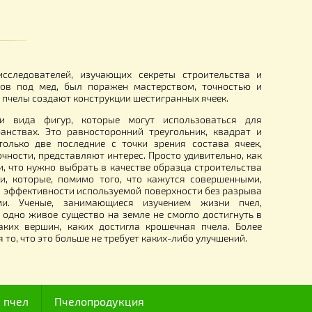
 водным раствором
Крышка на Сублиматор 220 V -
з) 40г + 200мл
490.00
грн.
I века, ряд исследователей, изучающих секреты строит
ия ячеек сотов под мед, был поражен мастерством, то