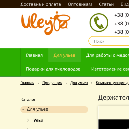
Доставка и оплата
Оптовикам
Статьи
Главная
Для ульев
Для работы с
Подарки для пчеловодов
Изготовлен
Главная
›
Продукция
›
Для ульев
›
Комплекту
Держ
Каталог
Для ульев