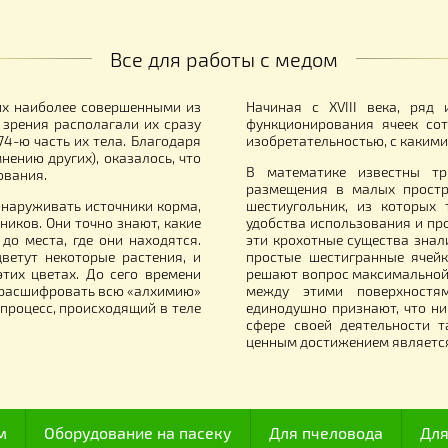
одарочный сертификат
Энтеронормин с
Йодис+Se (10 до
50.00
270.00
грн.
грн.
Все для работы с медом
итали их наиболее совершенными из
Начиная с XVII
й точки зрения располагали их сразу
функционирован