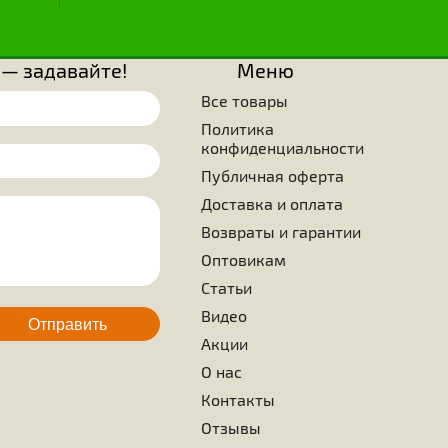
тью, с какими пчелы создают конструкции шестигранных яче
известны три вида фигур, которые могут использова
алых пространствах. Это равносторонний треугольник, 
 из которых только две последние с точки зрения соста
зования и прочности, представляют интерес. Просто удивите
ущества знали, что нужно выбрать в качестве образца стро
ранные ячейки, которые, помимо того, что кажутся сове
максимальной эффективности используемой поверхности бе
оверхностями. Ученые, занимающиеся изучением жиз
нают, что ни одно живое существо на земле не смогло дос
ятельности таких вершин, каких достигла крошечная пче
ием является то, что это больше не требует каких-либо улуч
ода
Для пчел
Пчелопродукция
 вопросы — задавайте!
Меню