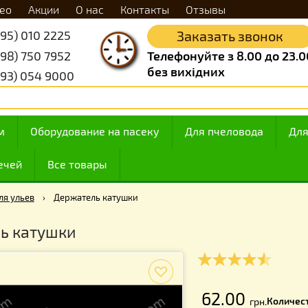
Видео
Акции
О нас
Контакты
Отзывы
+38 (095) 010 2225
Заказать 
+38 (098) 750 7952
Телефонуйте з 8.
без вихідних
+38 (093) 054 9000
 медом
Оборудование на пасеку
Для пчелов
ие свечей
Все товары
ющие для ульев
›
Держатель катушки
атель катушки
f