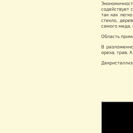
терморе
ВНИМАН
допуска
Декрист
мёда и
Экономи
содейст
так как
стекло,
самого 
Область
В разло
ореха, 
Декрист