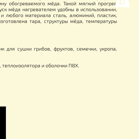
ристаллизатора.
ристаллизатора друг на друга (делать на нахл
пасном для данного продукта режиме. Мягкий обог
равномерный нагрев, отсутствие локального пер
лен в середину обогреваемого мёда. Такой мягкий
 меда. Роспуск мёда нагревателем удобны в исполь
ской формы и любого материала сталь, алюминий, 
из которой изготовлена тара, структуры мёда, тем
о 24 часов.
ьный коврик для сушки грибов, фруктов, семечки,
ей период.
го элемента, теплоизолятора и оболочки ПВХ.