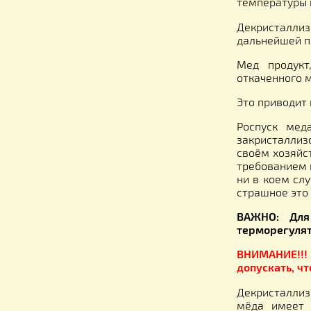
Описа
Дериста
темпера
Декрис
дальней
Мед пр
откачен
Это при
Роспус
закрист
своём х
требова
ни в ко
страшно
ВАЖНО: