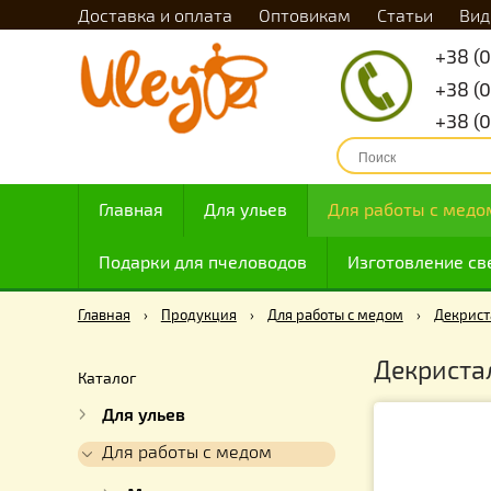
Доставка и оплата
Оптовикам
Статьи
Главная
Для ульев
Для работы с
Подарки для пчеловодов
Изготовлен
Главная
›
Продукция
›
Для работы с медом
›
Д
Декри
Каталог
Для ульев