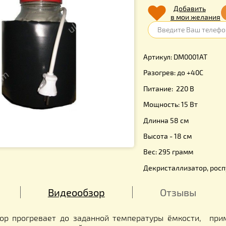
450.
Д
в 
Артикул: 
Разогрев: 
Питание: 2
Мощность: 
Длинна 58
Высота - 1
Вес: 295 г
Декристалл