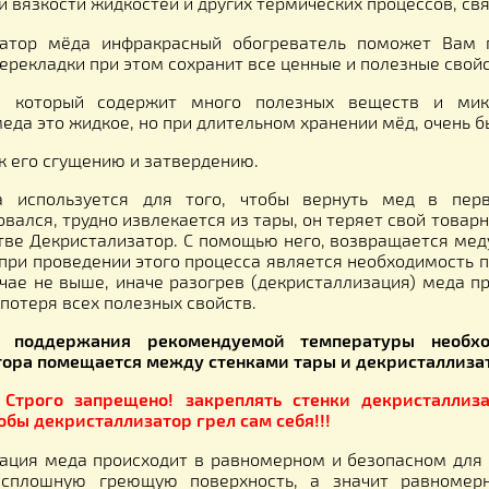
ние
Видеообзор
Отз
лизатор прогревает до заданной температуры ём
туры и вязкости жидкостей и других термических пр
таллизатор мёда инфракрасный обогреватель по
шей перекладки при этом сохранит все ценные и пол
одукт, который содержит много полезных веще
ного меда это жидкое, но при длительном хранении м
водит к его сгущению и затвердению.
к меда используется для того, чтобы вернуть 
аллизовался, трудно извлекается из тары, он теряе
озяйстве Декристализатор. С помощью него, возвр
нием при проведении этого процесса является необ
ем случае не выше, иначе разогрев (декристаллиза
е это потеря всех полезных свойств.
 Для поддержания рекомендуемой температ