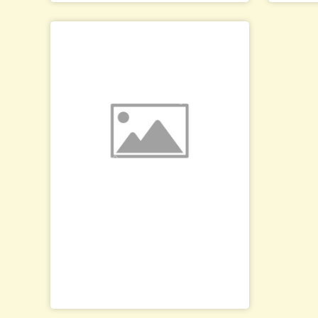
Цифровой Терморегулятор, для
Па
обогревателя улья PULSE PT20-N2 (2
кВт)
570.00
2
грн.