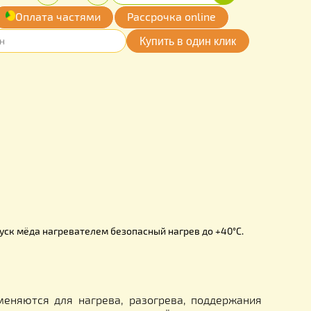
00
Купить
Количество:
грн.
-
+
обавить
Оплата частями
Рассрочка online
мои желания
DM0001AT
до +40С
20 В
15 Вт
 см
8 см
рамм
изатор, роспуск мёда нагревателем безопасный нагрев до 