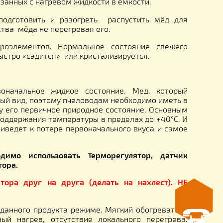
ывы
кости, применяются для нагрева, разогрева, под
оцессов, связанных с нагревом жидкости в ёмкости.
может Вам подготовить и разогреть распустить 
езные свойства мёда не перегревая его.
ств и микроэлементов. Нормальное состояние 
ёд, очень быстро «садится» или кристализируется.
мед в первоначальное жидкое состояние. Мед, 
т свой товарный вид, поэтому пчеловодам необходимо
ащается меду его первичное природное состояние. 
ходимость поддержания температуры в пределах до 
ция) меда приведет к потере первоначального вкуса
уры необходимо использовать
Терморегулятор
,