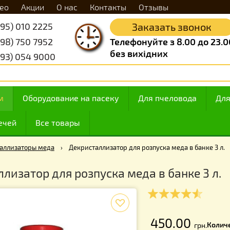
Видео
Акции
О нас
Контакты
Отзывы
+38 (095) 010 2225
Заказать 
+38 (098) 750 7952
Телефонуйте з 8.
без вихідних
+38 (093) 054 9000
 медом
Оборудование на пасеку
Для пчелов
ие свечей
Все товары
екристаллизаторы меда
›
Декристаллизатор для розпуска меда
сталлизатор для розпуска меда в бан
f