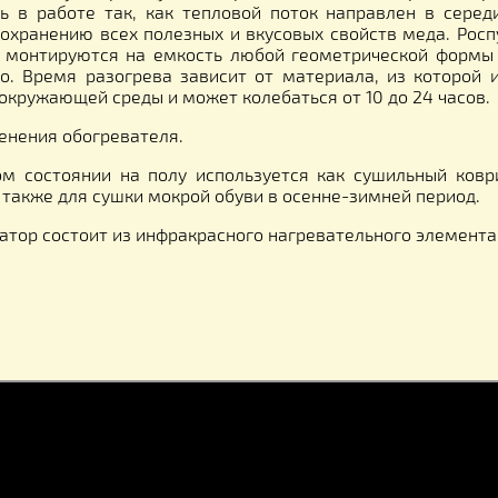
гулятора помещается между стенками тары и дек
ИЕ!!! Строго запрещено! закреплять стенки дек
ть, чтобы декристаллизатор грел сам себя!!!
аллизация меда происходит в равномерном и безо
меет сплошную греющую поверхность, а значит 
чность в работе так, как тепловой поток направ
вует сохранению всех полезных и вкусовых свойств
 легко монтируются на емкость любой геометриче
 дерево. Время разогрева зависит от материала, 
меда, окружающей среды и может колебаться от 10 д
 применения обогревателя.
женном состоянии на полу используется как сушил
трав. А также для сушки мокрой обуви в осенне-зимн
аллизатор состоит из инфракрасного нагревательно