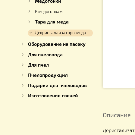
Для работы с медом
Медогонки
К медогонкам
Тара для меда
Декристаллизаторы меда
Оборудование на пасеку
Для пчеловода
Для пчел
Пчелопродукция
Подарки для пчеловодов
Изготовление свечей