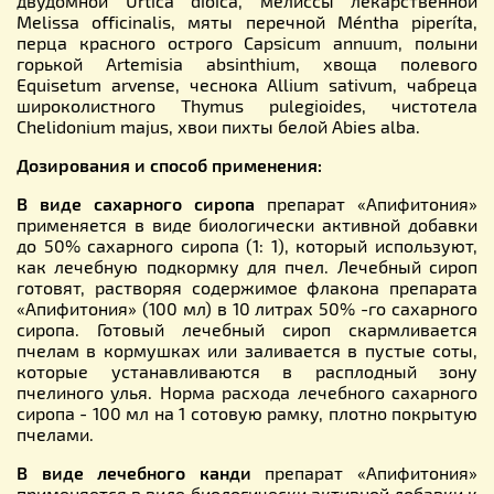
двудомной Urtica dioica, мелиссы лекарственной
Melissa officinalis, мяты перечной Méntha piperíta,
перца красного острого Capsicum annuum, полыни
горькой Artemisia absinthium, хвоща полевого
Equisetum arvense, чеснока Allium sativum, чабреца
широколистного Thymus pulegioides, чистотела
Chelidonium majus, хвои пихты белой Abies alba.
Дозирования и способ применения:
В виде сахарного сиропа
препарат «Апифитония»
применяется в виде биологически активной добавки
до 50% сахарного сиропа (1: 1), который используют,
как лечебную подкормку для пчел. Лечебный сироп
готовят, растворяя содержимое флакона препарата
«Апифитония» (100 мл) в 10 литрах 50% -го сахарного
сиропа. Готовый лечебный сироп скармливается
пчелам в кормушках или заливается в пустые соты,
которые устанавливаются в расплодный зону
пчелиного улья. Норма расхода лечебного сахарного
сиропа - 100 мл на 1 сотовую рамку, плотно покрытую
пчелами.
В виде лечебного канди
препарат «Апифитония»
применяется в виде биологически активной добавки к