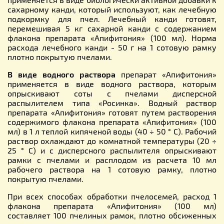
сахарному канди, который используют, как лечебную
подкормку для пчел. Лечебный канди готовят,
перемешивая 5 кг сахарной канди с содержанием
флакона препарата «Апифитония» (100 мл). Норма
расхода лечебного канди - 50 г на 1 сотовую рамку
плотно покрытую пчелами.
В виде водного раствора
препарат «Апифитония»
применяется в виде водного раствора, которым
опрыскивают соты с пчелами дисперсной
распылителем типа «Росинка». Водный раствор
препарата «Апифитония» готовят путем растворения
содержимого флакона препарата «Апифитония» (100
мл) в 1 л теплой кипяченой воды (40 ÷ 50 ° С). Рабочий
раствор охлаждают до комнатной температуры (20 ÷
25 ° С) и с дисперсного распылителя опрыскивают
рамки с пчелами и расплодом из расчета 10 мл
рабочего раствора на 1 сотовую рамку, плотно
покрытую пчелами.
При всех способах обработки пчелосемей, расход 1
флакона препарата «Апифитония» (100 мл)
составляет 100 пчелиных рамок, плотно обсиженных