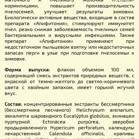
кормилицами, повышает производительность
пчелосемей, улучшает результаты зимовки.
Биологически активные вещества, входящие в состав
препарата «Апифитония», стимулируют иммунитет
пчел, резко снижая заболеваемость пчелиных семей
бактериальными и вирусными инфекциями. Также
препарат «Апифитония» применяют при
недостаточном пыльцевом взятку или недостаточных
запасах перги в улье при подготовке пчелосемьи к
зимовке.
Форма выпуска:
флакон объемом 100 мл,
содержащий смесь экстрактов природных веществ, с
окраской от темно-желтого до светло-коричневого
цвета с хвойным запахом, имеет горький жгучий
вкус.
Состав:
концентрированные экстракты бессмертника
(бессмертника песчаного) Helichrysum arenarium,
эвкалипта шаровидного Eucalýptus globúlus, эхинацеи
пурпурной Echinácea purpúrea, зверобоя
продырявленного Hypericum perforatum, календулы
лекарственной Calendula officinalis, крапивы