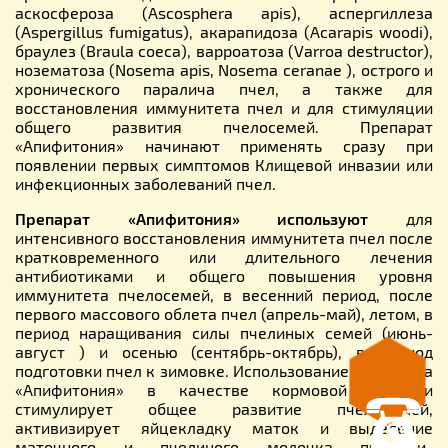
аскосфероза (Ascosphera apis), аспергиллеза
(Aspergillus fumigatus), акарапидоза (Acarapis woodi),
браулез (Braula coeca), варроатоза (Varroa destructor),
нозематоза (Nosema apis, Nosema ceranae ), острого и
хронического паралича пчел, а также для
восстановления иммунитета пчел и для стимуляции
общего развития пчелосемей. Препарат
«Апифитония» начинают применять сразу при
появлении первых симптомов Клищевой инвазии или
инфекционных заболеваний пчел.
Препарат «Апифитония»
используют
для
интенсивного восстановления иммунитета пчел после
кратковременного или длительного лечения
антибиотиками и общего повышения уровня
иммунитета пчелосемей, в весенний период, после
первого массового облета пчел (апрель-май), летом, в
период наращивания силы пчелиных семей (июнь-
август ) и осенью (сентябрь-октябрь), в период
подготовки пчел к зимовке. Использование препарата
«Апифитония» в качестве кормовой добавки
стимулирует общее развитие пчелосемей,
активизирует яйцекладку маток и выделение
маточного и пчелиного молочка пчелами-