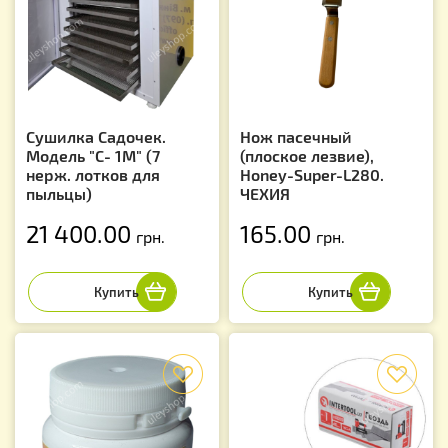
Сушилка Садочек.
Нож пасечный
Модель "С- 1M" (7
(плоское лезвие),
нерж. лотков для
Honey-Super-L280.
пыльцы)
ЧЕХИЯ
21 400.00
165.00
грн.
грн.
f
f