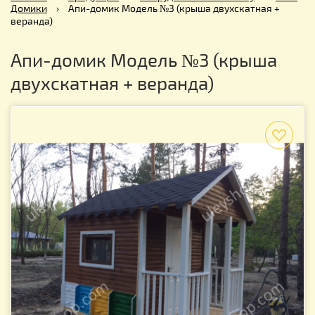
Домики
›
Апи-домик Модель №3 (крыша двухскатная +
веранда)
Апи-домик Модель №3 (крыша
двухскатная + веранда)
f