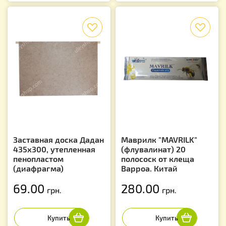
f
f
Заставная доска Дадан
Маврилк "MAVRILK"
435х300, утепленная
(флувалинат) 20
пенопластом
полоcоск от клеща
(диафрагма)
Варроа. Китай
69.00
280.00
грн.
грн.