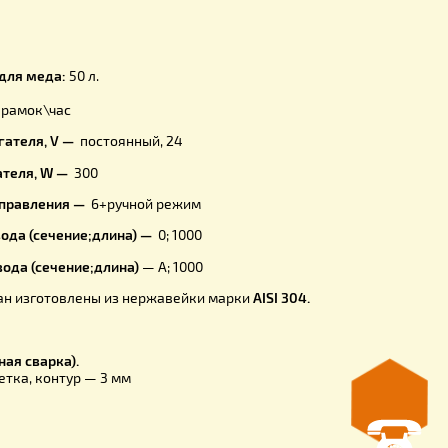
догонки с подставкой:
1170 мм;
 от крана до пола
— 460 мм;
ножками:
1100 мм;
огонки:
67 кг;
ссет:
5 см;
ространство для меда:
50 л.
тельность
: 78 рамок\час
я электродвигателя, V —
постоянный, 24
электродвигателя, W —
300
о программ управления —
6+ручной режим
 ступени привода (сечение;длина) —
0; 1000
 ступени привода (сечение;длина)
— А; 1000
, кассеты и кран изготовлены из нержавейки марки
AISI 304.