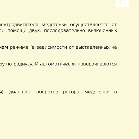
ка:
0,6 мм
арные (
аргонная сварка).
ута: 2 мм — сетка, контур — 3 мм
ки : 4 х 2 см
 Питание электродвигателя медогонки осуществл
 тока 24В при помощи двух, последовательно вк
ндивидуальном
режиме (в зависимости от выставл
тся к центру по радиусу. И автоматически повора
щей трубы.