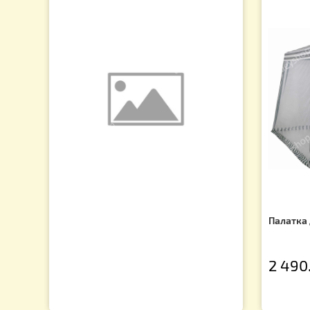
Характ
Диапазо
Время р
Направ
С помо
рамки н