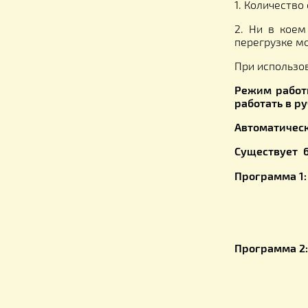
Индиви
индиви
Время р
Направ
Очень в
1. Коли
2. Ни в
перегру
При исп
Режим 
работат
Автома
Существ