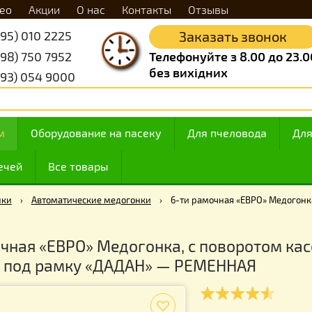
Видео
Акции
О нас
Контакты
Отзывы
+38 (095) 010 2225
Заказать 
+38 (098) 750 7952
Телефонуйте з 8.
без вихідних
+38 (093) 054 9000
 медом
Оборудование на пасеку
Для пчелов
ие свечей
Все товары
Медогонки
›
Автоматические медогонки
›
6-ти рамочная «ЕВ
рамочная «ЕВРО» Медогонка, с повор
кой) под рамку «ДАДАН» — РЕМЕННА