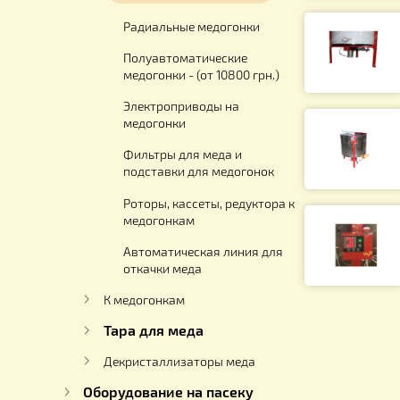
2-х Рамочн. Не поворотные -
(от 4570 грн.)
Автоматические
медогонки
Радиальные медогонки
Полуавтоматические
медогонки - (от 10800 грн.)
Электроприводы на
медогонки
Фильтры для меда и
подставки для медогонок
Роторы, кассеты, редуктора к
медогонкам
Автоматическая линия для
откачки меда