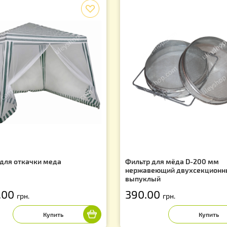
еристики ручного режима :
н оборотов / мин —
50 …. 160
аботы, мин
— 1 … 5
ление вращения
— Вперед / Назад
щью данной медогонки можно откачивать мед из
а — 145 мм.
Сопутствующие товары
f