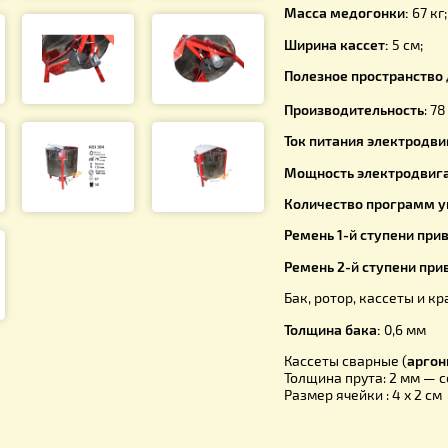
Высота ме
Расстояние
Ширина с 
Масса мед
Ширина ка
Полезное п
Производи
Ток питани
Мощность 
Количеств
Ремень 1-й
Ремень 2-й
Бак, ротор