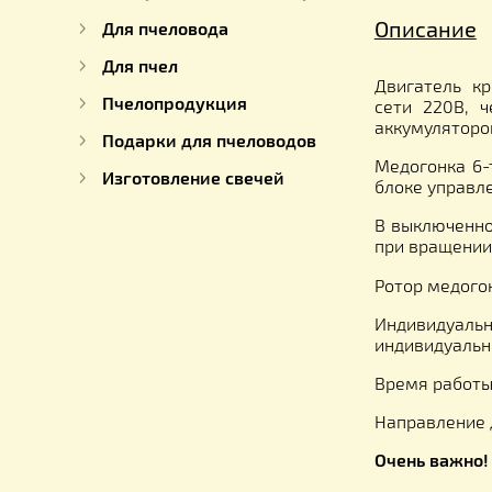
К медогонкам
Тара для меда
Декристаллизаторы меда
Оборудование на пасеку
Описа
Для пчеловода
Для пчел
Двигат
Пчелопродукция
сети 2
аккумул
Подарки для пчеловодов
Медогон
Изготовление свечей
блоке у
В выклю
при вра
Ротор м