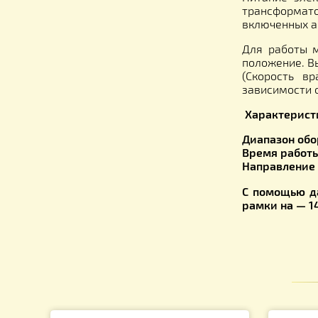
-напра
-напра
Програ
-напра
Програ
-напра
Работа 
Привод 
Питание
трансф
включен
Для ра
положен
(Скоро
зависим