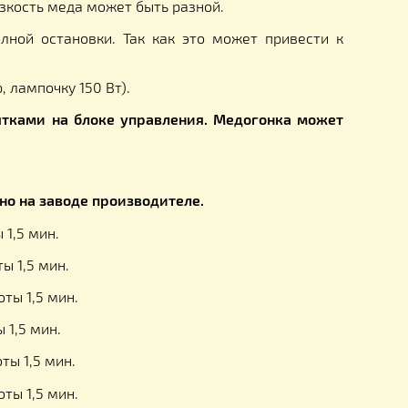
 параметры): диапазон оборотов ротора медо
, так как вязкость меда может быть разной.
тора до полной остановки. Так как это может пр
. (например, лампочку 150 Вт).
щими рукоятками на блоке управления. Медогон
средственно на заводе производителе.