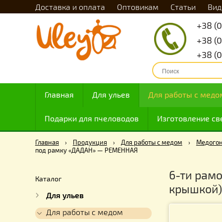
Доставка и оплата
Оптовикам
Статьи
Главная
Для ульев
Для работы с
Подарки для пчеловодов
Изготовлен
Главная
›
Продукция
›
Для работы с медом
›
под рамку «ДАДАН» — РЕМЕННАЯ
6-ти 
Каталог
крыш
Для ульев