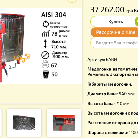
f
37 26
Расср
Артикул: 6
Медогонка
Ременная. 
Габариты 
Диаметр б
Высота бак