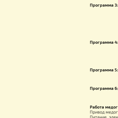
Програ
-напра
-напра
Програ
-напра
-напра
Програ
— напр
-напра
— напр
Програ