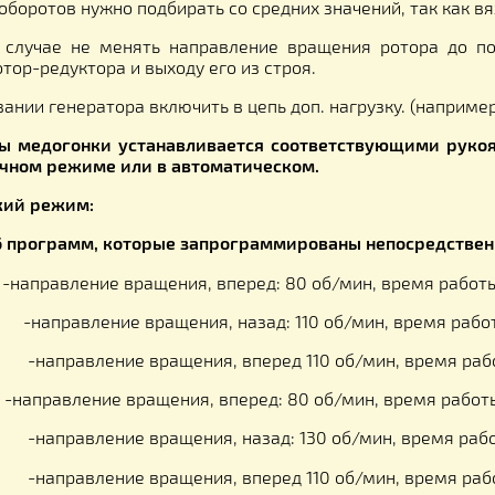
дуальный режим (возможность выставить свои
дуальном режиме —
50-160 об/мин.
аботы от
1 до 5 минут.
ление движения:
вперед/назад
ажно!
чество оборотов нужно подбирать со средних значений
 коем случае не менять направление вращения ро
зке мотор-редуктора и выходу его из строя.
ользовании генератора включить в цепь доп. нагрузку
работы медогонки устанавливается соответствую
ь в ручном режиме или в автоматическом.
тический режим:
ует 6 программ, которые запрограммированы непо