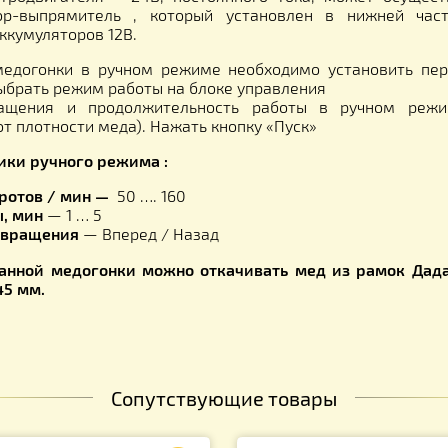
вление вращения, назад: 110 об/мин, врем
вление вращения, вперед 110 об/мин, вре
мма 5:
-направление вращения, вперед: 100 об/мин, 
вление вращения, назад: 110 об/мин, вре
мма 6:
-направление вращения, вперед: 130 об/мин, 
вление вращения, назад: 130 об/мин, вре
медогонки в ручном режиме:
медогонки состоит из электродвигателя и 2-х ступе
 электродвигателя – 24В, постоянного тока, мо
орматор-выпрямитель , который установлен в н
ных аккумуляторов 12В.
боты медогонки в ручном режиме необходимо уст
ие. Выбрать режим работы на блоке управления
сть вращения и продолжительность работы в 
ости от плотности меда). Нажать кнопку «Пуск»