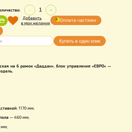
2.00
Количество:
грн.
-
+
Добавить
Оплата частя
Купить
в мои желания
очка online
АВN
 автоматическая на 6 рамок «Даддан», блок управления
Экспортная модель.
медогонки:
ака:
940 мм;
а:
710 мм