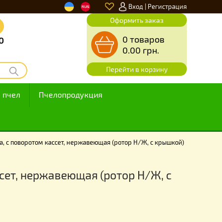
|
f
u
Вход
Ре
Оформить за
звонок
0 товар
00 до 23.00
0.00
грн
Перейти в кор
ода
Для пчел
Пчелопродукция
РО» Медогонка, с поворотом кассет, нержавеющая (ротор Н/Ж, с
отом кассет, нержавеющая (ротор Н/Ж
Я