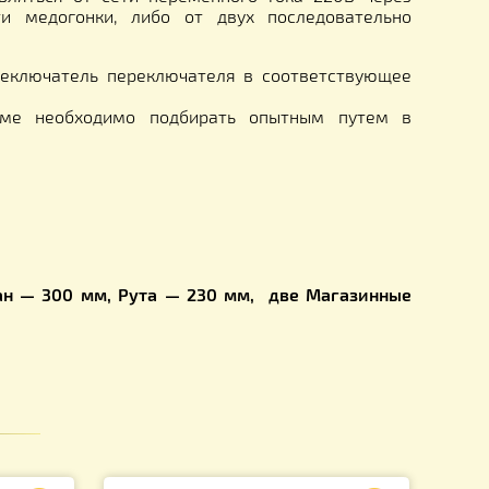
я работы 1,5 мин.
мя работы 1,5 мин.
время работы 2 мин.
мя работы 2 мин.
время работы 2 мин.
мя работы 2 мин.
нчатой ременной передачи, закрытой кожухом.
жет осуществляться от сети переменного тока 22
ижней части медогонки, либо от двух последов
ановить переключатель переключателя в соответ
ручном режиме необходимо подбирать опытным 