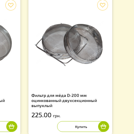
 рамок Дадан — 300 мм, Рута — 230 мм, две Маг
f