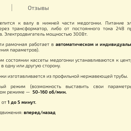
Толщина ба
Кассеты св
Толщина пр
Размер ячей
ние
Отзывы
ель крепится к валу в нижней части медогонки.
20В, через трансформатор, либо от постоянного
яторов. Электродвигатель мощностью 300Вт.
ка 6-ти рамочная работает в
автоматическом и и
правления параметров).
ченном состоянии кассеты медогонки устанавливаю
щении в одну или другую сторону.
едогонки изготавливается из профильной нержавею