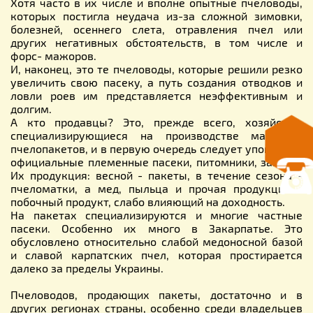
Хотя часто в их числе и вполне опытные пчеловоды,
которых постигла неудача из-за сложной зимовки,
болезней, осеннего слета, отравления пчел или
других негативных обстоятельств, в том числе и
форс- мажоров.
И, наконец, это те пчеловоды, которые решили резко
увеличить свою пасеку, а путь создания отводков и
ловли роев им представляется неэффективным и
долгим.
А кто продавцы? Это, прежде всего, хозяйства,
специализирующиеся на производстве маток и
пчелопакетов, и в первую очередь следует упомянуть
официальные племенные пасеки, питомники, заводы.
Их продукция: весной - пакеты, в течение сезона -
пчеломатки, а мед, пыльца и прочая продукция -
побочный продукт, слабо влияющий на доходность.
На пакетах специализируются и многие частные
пасеки. Особенно их много в Закарпатье. Это
обусловлено относительно слабой медоносной базой
и славой карпатских пчел, которая простирается
далеко за пределы Украины.
Пчеловодов, продающих пакеты, достаточно и в
других регионах страны, особенно среди владельцев