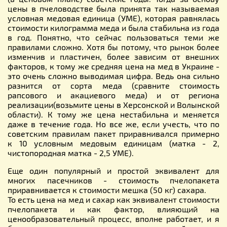
цены в пчеловодстве была принята так называемая
условная медовая единица (УМЕ), которая равнялась
стоимости килограмма меда и была стабильна из года
в год. Понятно, что сейчас пользоваться теми же
правилами сложно. Хотя бы потому, что рынок более
изменчив и пластичен, более зависим от внешних
факторов, к тому же средняя цена на мед в Украине -
это очень сложно выводимая цифра. Ведь она сильно
разнится от сорта меда (сравните стоимость
рапсового и акациевого меда) и от региона
реализации(возьмите цены в Херсонской и Волынской
области). К тому же цена нестабильна и меняется
даже в течение года. Но все же, если учесть, что по
советским правилам пакет приравнивался примерно
к 10 условным медовым единицам (матка - 2,
чистопородная матка - 2,5 УМЕ).
Еще один популярный и простой эквивалент для
многих пасечников - стоимость пчелопакета
приравнивается к стоимости мешка (50 кг) сахара.
То есть цена на мед и сахар как эквивалент стоимости
пчелопакета и как фактор, влияющий на
ценообразовательный процесс, вполне работает, и я