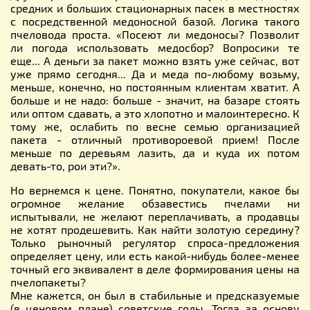
средних и больших стационарных пасек в местностях
с посредственной медоносной базой. Логика такого
пчеловода проста. «Посеют ли медоносы? Позволит
ли погода использовать медосбор? Вопросики те
еще... А деньги за пакет можно взять уже сейчас, вот
уже прямо сегодня... Да и меда по-любому возьму,
меньше, конечно, но постоянным клиентам хватит. А
больше и не надо: больше - значит, на базаре стоять
или оптом сдавать, а это хлопотно и малоинтересно. К
тому же, ослабить по весне семью организацией
пакета - отличный противороевой прием! После
меньше по деревьям лазить, да и куда их потом
девать-то, рои эти?».
Но вернемся к цене. Понятно, покупатели, какое бы
огромное желание обзавестись пчелами ни
испытывали, не желают переплачивать, а продавцы
не хотят продешевить. Как найти золотую середину?
Только рыночный регулятор спроса-предложения
определяет цену, или есть какой-нибудь более-менее
точный его эквивалент в деле формирования цены на
пчелопакеты?
Мне кажется, он был в стабильные и предсказуемые
(в ценовом плане) советские годы. Тогда за основу