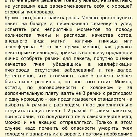
не успевших еще зарекомендовать себя с хорошей
стороны пчеловодов.
Кроме того, пакет пакету рознь. Можно просто купить
пакет на базаре и, пересаживая семейку в улей,
испытать ряд неприятных моментов по поводу
количества пчелы и расплода, качества сотов,
внешнего вида матки, наличия гнильца или
аскосфероза. В то же время можно, как делают
некоторые пчеловоды, приехать на пасеку продавца и
лично отобрать рамки для пакета, попутно оценив
качество пчел, убедившись в квалификации
пчеловода, отсутствии заболеваний и так далее.
Естественно, что стоимость такого пакета может
быть выше рыночного, но оно того стоит. Можно,
кстати, по договоренности с хозяином и за
дополнительную плату, взять не 3 рамки с расплодом
и одну кроющую - как предписывается стандартом - а
выбрать 4 рамки с расплодом, плюс дополнительно
струсить в ящик пчел с 1-2 рамок. С таким пакетом,
при условии, что покупается он в самом начале мая,
можно и на акацию отправляться. Только в этом
случае надо помнить об опасности уморить пчел
голодом и запарить их в дороге, поэтому необходимо