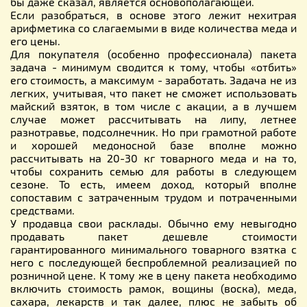
бы даже сказал, является основополагающей.
Если разобраться, в основе этого лежит нехитрая
арифметика со слагаемыми в виде количества меда и
его цены.
Для покупателя (особенно профессионала) пакета
задача - минимум сводится к тому, чтобы «отбить»
его стоимость, а максимум - заработать. Задача не из
легких, учитывая, что пакет не сможет использовать
майский взяток, в том числе с акации, а в лучшем
случае может рассчитывать на липу, летнее
разнотравье, подсолнечник. Но при грамотной работе
и хорошей медоносной базе вполне можно
рассчитывать на 20-30 кг товарного меда и на то,
чтобы сохранить семью для работы в следующем
сезоне. То есть, имеем доход, который вполне
сопоставим с затраченным трудом и потраченными
средствами.
У продавца свои расклады. Обычно ему невыгодно
продавать пакет дешевле стоимости
гарантированного минимального товарного взятка с
него с последующей беспроблемной реализацией по
розничной цене. К тому же в цену пакета необходимо
включить стоимость рамок, вощины (воска), меда,
сахара, лекарств и так далее, плюс не забыть об