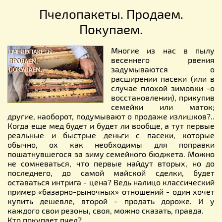
Пчелопакеты. Продаем.
Покупаем.
Многие из нас в пылу
весеннего рвения
задумываются о
расширении пасеки (или в
случае плохой зимовки -о
восстановлении), прикупив
семейки или маток;
другие, наоборот, подумывают о продаже излишков?..
Когда еще мед будет и будет ли вообще, а тут первые
реальные и быстрые деньги с пасеки, которые
обычно, ох как необходимы для поправки
пошатнувшегося за зиму семейного бюджета. Можно
не сомневаться, что первые найдут вторых, но до
последнего, до самой майской сделки, будет
оставаться интрига - цена? Ведь налицо классический
пример «базарно-рыночных» отношений - один хочет
купить дешевле, второй - продать дороже. И у
каждого свои резоны, своя, можно сказать, правда.
Кто покупает пчел?