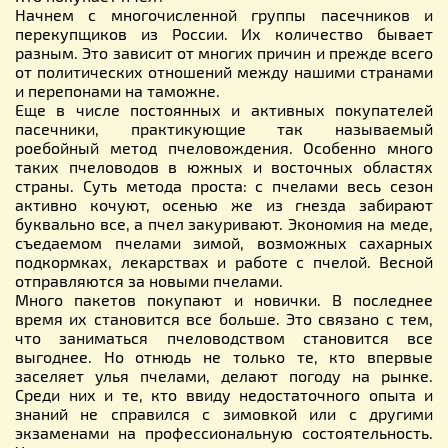
Начнем с многочисленной группы пасечников и
перекупщиков из России. Их количество бывает
разным. Это зависит от многих причин и прежде всего
от политических отношений между нашими странами
и перепонами на таможне.
Еще в числе постоянных и активных покупателей
пасечники, практикующие так называемый
роебойный метод пчеловождения. Особенно много
таких пчеловодов в южных и восточных областях
страны. Суть метода проста: с пчелами весь сезон
активно кочуют, осенью же из гнезда забирают
буквально все, а пчел закуривают. Экономия на меде,
съедаемом пчелами зимой, возможных сахарных
подкормках, лекарствах и работе с пчелой. Весной
отправляются за новыми пчелами.
Много пакетов покупают и новички. В последнее
время их становится все больше. Это связано с тем,
что заниматься пчеловодством становится все
выгоднее. Но отнюдь не только те, кто впервые
заселяет улья пчелами, делают погоду на рынке.
Среди них и те, кто ввиду недостаточного опыта и
знаний не справился с зимовкой или с другими
экзаменами на профессиональную состоятельность.