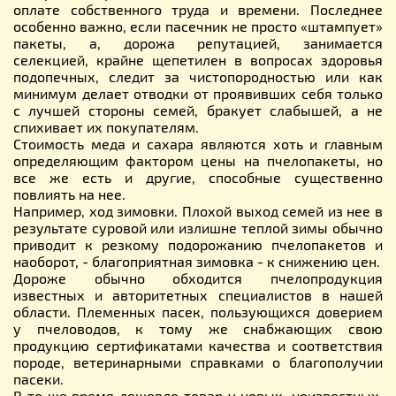
оплате собственного труда и времени. Последнее
особенно важно, если пасечник не просто «штампует»
пакеты, а, дорожа репутацией, занимается
селекцией, крайне щепетилен в вопросах здоровья
подопечных, следит за чистопородностью или как
минимум делает отводки от проявивших себя только
с лучшей стороны семей, бракует слабышей, а не
спихивает их покупателям.
Стоимость меда и сахара являются хоть и главным
определяющим фактором цены на пчелопакеты, но
все же есть и другие, способные существенно
повлиять на нее.
Например, ход зимовки. Плохой выход семей из нее в
результате суровой или излишне теплой зимы обычно
приводит к резкому подорожанию пчелопакетов и
наоборот, - благоприятная зимовка - к снижению цен.
Дороже обычно обходится пчелопродукция
известных и авторитетных специалистов в нашей
области. Племенных пасек, пользующихся доверием
у пчеловодов, к тому же снабжающих свою
продукцию сертификатами качества и соответствия
породе, ветеринарными справками о благополучии
пасеки.
В то же время дешевле товар у новых, неизвестных,