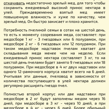
откачивать
недостаточно зрелый мед, для того чтобы
сохранить ежедневный высокий принос нектара в
улей. Преждевременно взятый мед имеет
повышенную влажность и хуже по качеству, чем
зрелый мед. Он быстро закисает и плохо хранится.
Потребность пчелиной семьи в сотах на шестой день,
то есть к моменту созревания меда, составляет: при
медосборе 1 кг - 3 гнездовых или 6 полурамок, при
медосборе 2 кг - 6 гнездовых или 12 полурамок. При
таком медосборе надставок пчелам хватает для
складывания меда менее чем на неделю. Если
ежедневный принос нектара составляет 3 кг, то на
шестой день пчелами будет занято 9 гнездовых или 18
полурамок. При медосборе в 4 кг двух надставок или
одного 12-рамочного корпуса хватит всего на 6 дней.
Учитывая эти данные, пчеловод в зависимости от
количества поступающего в улей нектара должен
регулярно расширять гнездо пчел.
Полностью второй корпус или две надставки при
медосборе в 2 кг будут заполнены медом через 16
дней, при медосборе в 3 кг - через 10 дней, а при
медосборе в 4 кг - через 6 дней. Более обильный