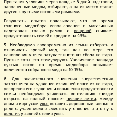
При таких условиях через каждые 6 дней надставки,
заполненные медом, отбирают, а на их место ставят
другие с пустыми сотовыми рамками.
Результаты опытов показывают, что во время
главного медосбора использование в магазинных
надставках только рамок с
вощиной
снижает
продуктивность семей в среднем на 43%.
5. Необходимо своевременно из семьи отбирать и
откачивать зрелый мед, так как по мере его
накопления у пчел затухает инстинкт сбора нектара.
Пустые соты его стимулируют. Увеличение площади
пустых сотов во время медосбора повышает
количество собранного меда на 10-15%.
6. Для значительного снижения энергетических
затрат пчел на удаление излишней влаги из нектара,
ускорения его сгущения и повышения продуктивности
семьи необходимо усиливать вентиляцию гнезда:
открыть на полный просвет
нижние летки
, между
дном и корпусом
улья
вставить деревянные клинья, в
ряде случаев можно сместить утепление и отогнуть
холстик
у задней стенки улья.