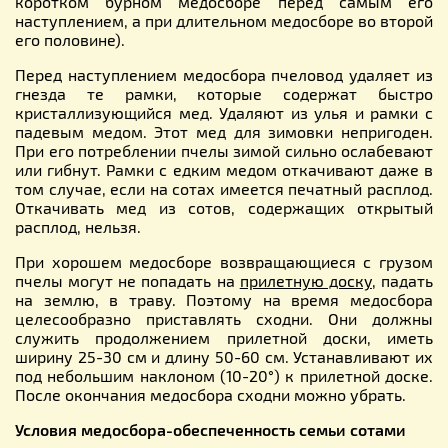
коротком бурном медосборе перед самым его
наступлением, а при длительном медосборе во второй
его половине).
Перед наступлением медосбора пчеловод удаляет из
гнезда те рамки, которые содержат быстро
кристаллизующийся мед. Удаляют из улья и рамки с
падевым медом. Этот мед для зимовки непригоден.
При его потреблении пчелы зимой сильно ослабевают
или гибнут. Рамки с едким медом откачивают даже в
том случае, если на сотах имеется печатный расплод.
Откачивать мед из сотов, содержащих открытый
расплод, нельзя.
При хорошем медосборе возвращающиеся с грузом
пчелы могут не попадать на
прилетную доску
, падать
на землю, в траву. Поэтому на время медосбора
целесообразно приставлять сходни. Они должны
служить продолжением прилетной доски, иметь
ширину 25-30 см и длину 50-60 см. Устанавливают их
под небольшим наклоном (10-20°) к прилетной доске.
После окончания медосбора сходни можно убрать.
Условия медосбора-обеспеченность семьи сотами