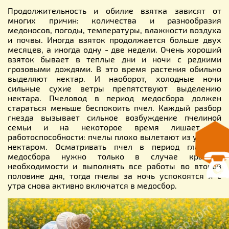
Продолжительность и обилие взятка зависят от
многих причин: количества и разнообразия
медоносов, погоды, температуры, влажности воздуха
и почвы. Иногда взяток продолжается больше двух
месяцев, а иногда одну - две недели. Очень хороший
взяток бывает в теплые дни и ночи с редкими
грозовыми дождями. В это время растения обильно
выделяют нектар. И наоборот, холодные ночи
сильные сухие ветры препятствуют выделению
нектара. Пчеловод в период медосбора должен
стараться меньше беспокоить пчел. Каждый разбор
гнезда вызывает сильное возбуждение пчелиной
семьи и на некоторое время лишает ее
работоспособности: пчелы плохо вылетают из улья за
нектаром. Осматривать пчел в период главного
медосбора нужно только в случае крайней
необходимости и выполнять все работы во второй
половине дня, тогда пчелы за ночь успокоятся и с
утра снова активно включатся в медосбор.