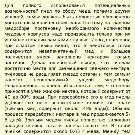
Для полного использования потенциальных
возможностей пчел по сбору меда, помимо других
условий, семьи должны быть полностью обеспечены
достаточным количеством суши. Поэтому на главном
медосборе постановку необходимого количества
медовых корпусов надо производить только при их
укомплектовании рамками с сушью. Иногда пчеловод
при осмотре семьи видит, что в некоторых сотах
содержится незапечатанный мед и большое
количество ячеек заполнено нектаром только
частично. Делая ошибочный вывод, что пчелам
достаточно места для размещения свежего нектара,
пчеловод не расширяет гнездо сотами и тем самым
наносит непоправимый ущерб медосбору.
Незаполненность ячеек объясняется тем, что пчелы
приносят в улей жидкий нектар, который содержит от
40 до 80% воды. При переработке его в мед пчелы
удаляют из него значительное количество влаги
(зрелый мед содержит около 21% воды). Обычно
процесс переработки нектара в мед продолжается 5-
6 дней. Зрелым медом пчелы полностью заливают
каждую ячейку сота и запечатывают ее. В такой
ячейке содержится около 0,43 г меда. Между тем