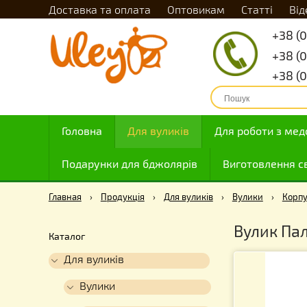
Доставка та оплата
Оптовикам
Статті
Головна
Для вуликів
Для роботи
Подарунки для бджолярів
Виготовле
Главная
›
Продукція
›
Для вуликів
›
Вулики
›
Вулик
Каталог
Для вуликів