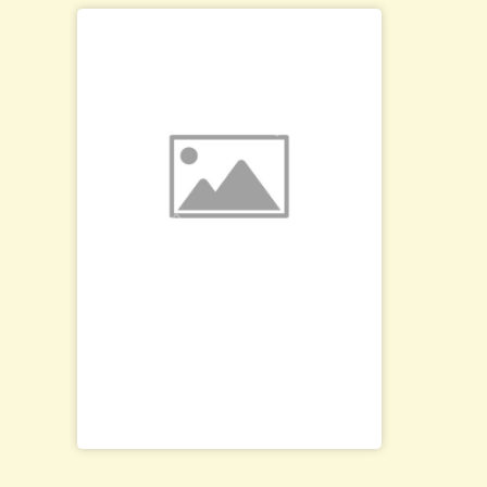
Ли
то
ву
1