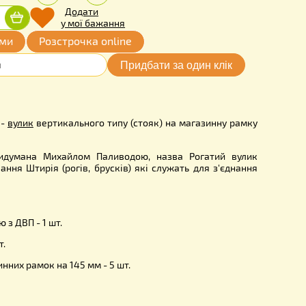
.00
Кількість:
грн.
-
+
Додати
Придбати
у мої бажання
ата частинами
Розстрочка online
P0801UK
пусний вулик
-
вулик
вертикального типу (стояк) на магази
у) 145мм.
ія вулика придумана Михайлом Паливодою, назва Рогат
рез застосування Штирія (рогів, брусків) які служать для 
ція:
те з заслінкою з ДВП - 1 шт.
отолічін) - 1 шт.