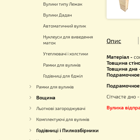
(пінополіуретан)
Вулик ППС
(пінополістирол)
Вулики типу Лежак
Вулики Дадан
Автоматичний вулик
Нуклеуси для виведення
Опис
маток
Утеплювачі і холстики
Матеріа
Товщина
Рамки для вуликів
Товщина
Подрамо
Годівниці для бджіл
Подрамо
Рамки для вуликів
Сітчаст
Вощина