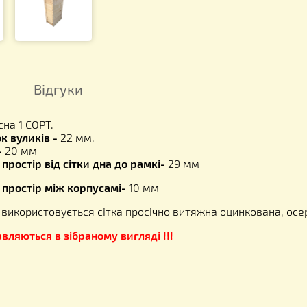
- корпус д
Вага: 16,50
Відгуки
л -
сосна 1 СОРТ.
 стінок вуликів -
22 мм.
 дна -
20 мм
чное простір від сітки дна до рамкі-
29 мм
чное простір між корпусамі-
10 мм
е дно - використовується сітка просічно витяжна оци