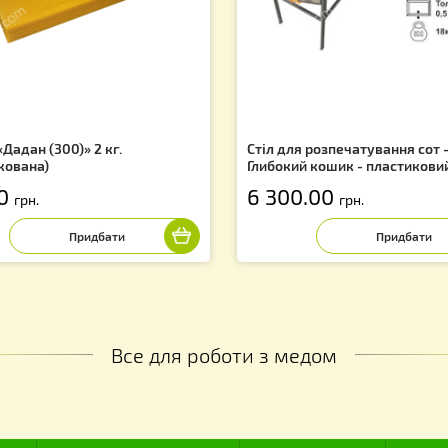
Вас можуть зацікавити
f