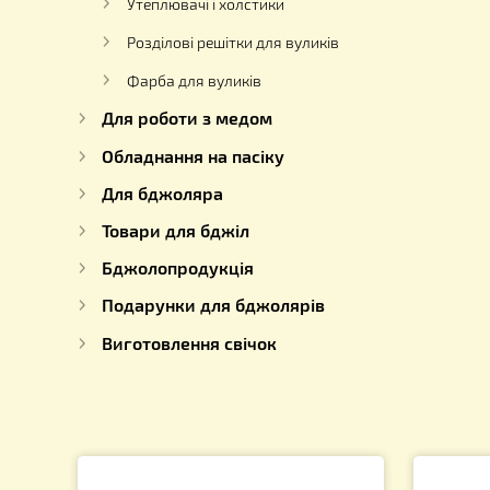
Вулика 
Льоткові загороджувачі
Комплектуючі для вуликів
Годівниці і Пилкозбірники
Утеплювачі і холстики
Розділові решітки для вуликів
Фарба для вуликів
Для роботи з медом
Обладнання на пасіку
Для бджоляра
Товари для бджіл
Бджолопродукція