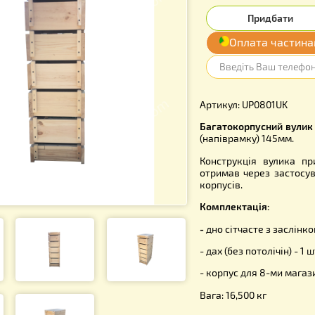
2 350
Опл
Артикул: U
Багатокор
(напіврамк
Конструкц
отримав че
корпусів.
Комплекта
-
дно сітчас
- дах (без п