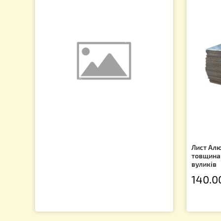
Подарунки для бджолярів
Виготовлення свічок