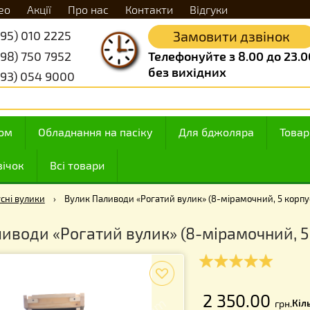
Відео
Акції
Про нас
Контакти
Відгуки
+38 (095) 010 2225
Замовити д
+38 (098) 750 7952
Телефонуйте з 8.
без вихідних
+38 (093) 054 9000
 з медом
Обладнання на пасіку
Для бджоляр
ння свічок
Всі товари
Корпусні вулики
›
Вулик Паливоди «Рогатий вулик» (8-мірамо
 Паливоди «Рогатий вулик» (8-мірамо
f