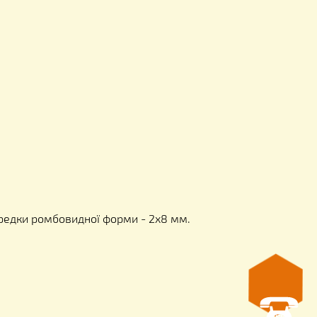
ля 8-ми магазинних рамок на 145 мм - 5 шт.
0 кг
нкована, осередки ромбовидної форми - 2х8 мм.