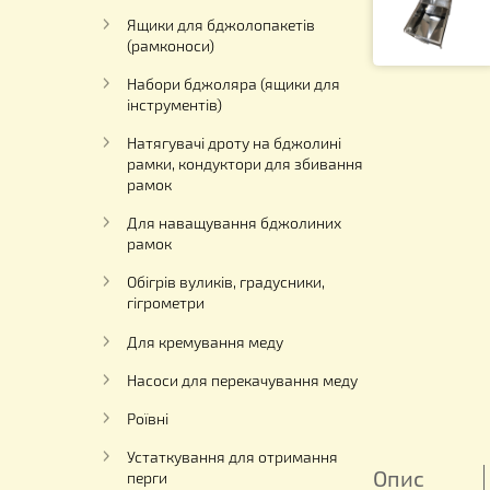
Намети для відкачки меду,
апіліфти, ваги пасічні та інше
обладнання
Ящики для бджолопакетів
(рамконоси)
Набори бджоляра (ящики для
інструментів)
Натягувачі дроту на бджолині
рамки, кондуктори для збивання
рамок
Для наващування бджолиних
рамок
Обігрів вуликів, градусники,
гігрометри
Для кремування меду