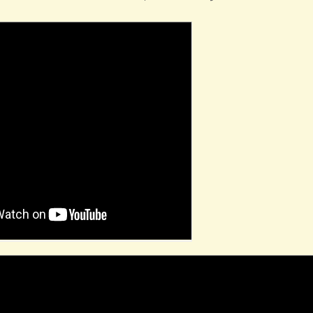
Кран нержа
Артикул то
Відеоогляд
Відгуки