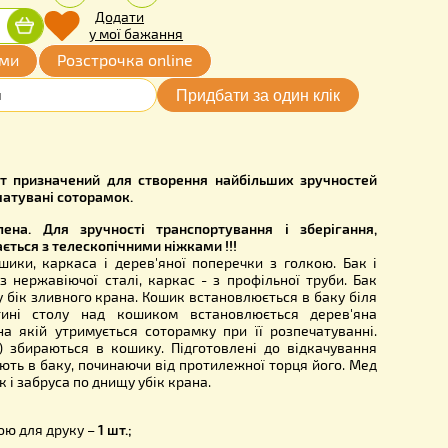
.00
Кількість:
грн.
-
+
Додати
Придбати
у мої бажання
ата частинами
Розстрочка online
601N
розпечатки сот призначений для створення найбільших з
у при розпичатувані соторамок.
Модель оновлена. Для зручності транспортування і зб
тепер випускається з телескопічними ніжками !!!
я з бака, кошики, каркаса і дерев'яної поперечки з голк
товляються з нержавіючої сталі, каркас - з профільної т
ий з ухилом у бік зливного крана. Кошик встановлюється в 
верхній частині столу над кошиком встановлюється д
 з голкою, на якій утримується соторамку при її розпеч
стини (забрус) збираються в кошику. Підготовлені до від