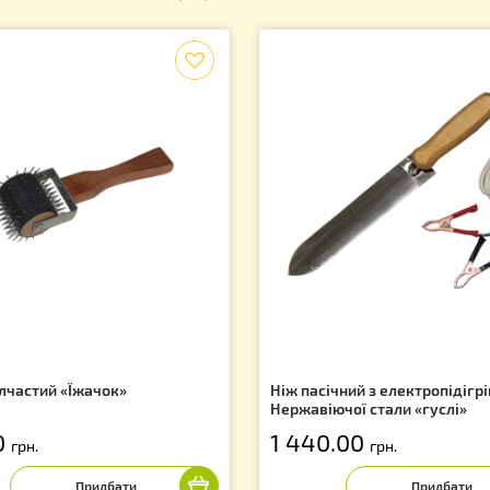
Супутні товари
f