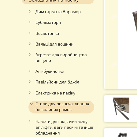
Для роботи з медом
Обладнання на пасіку
Дим гармата Варомор
Субліматори
Воскотопки
Вальці для вощини
Агрегат для виробництва
вощини
Апі-будиночки
Павільйони для бджіл
Електрика на пасіку
Столи для розпечатування
бджолиних рамок