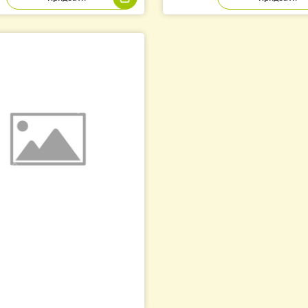
ток голчастий «Їжачок»
Ніж пасічний з е
Нержавіючої ста
65.00
1 440.00
грн.
грн