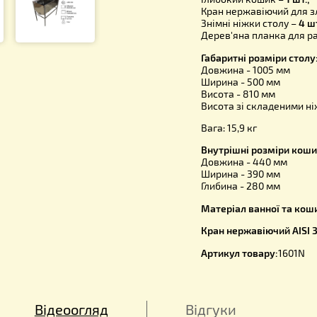
меду сотор
стікає зі з
Комплект 
Каркас з о
Глибокий 
Кран нержа
Знімні ніж
Дерев'яна 
Габаритні 
Довжина - 
Ширина - 
Висота - 8
Висота зі 
Вага: 15,9 к
Внутрішні 
Довжина -
Ширина - 
Глибина - 
Матеріал в