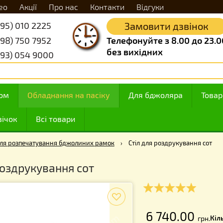
Відео
Акції
Про нас
Контакти
Відгуки
+38 (095) 010 2225
Замовити д
+38 (098) 750 7952
Телефонуйте з 8.
без вихідних
+38 (093) 054 9000
 з медом
Обладнання на пасіку
Для бджоляр
ння свічок
Всі товари
Столи для розпечатування бджолиних рамок
›
Стіл для роздру
для роздрукування сот
f