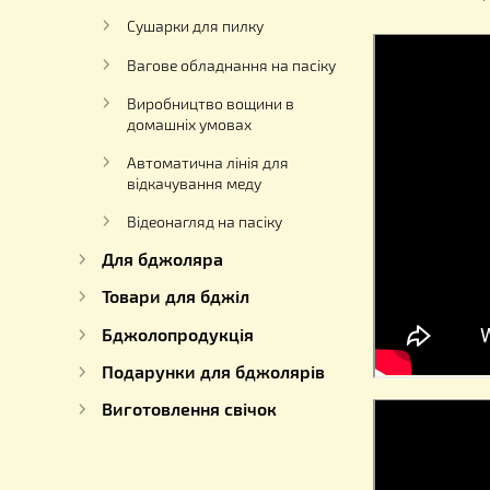
Насоси для перекачування меду
Роївні
Устаткування для отримання
Опис
перги
Сушарки для пилку
Вагове обладнання на пасіку
Виробництво вощини в
домашніх умовах
Автоматична лінія для
відкачування меду
Відеонагляд на пасіку
Для бджоляра