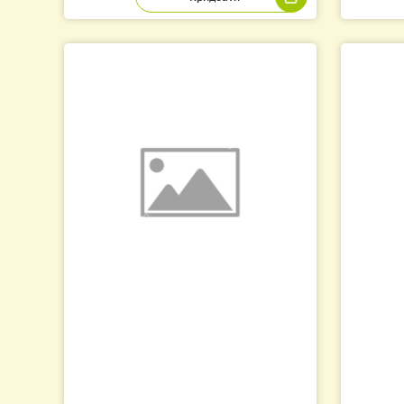
Підставка на стіл нержавіюча для
Ка
роздрукування рамок
990.00
1
грн.