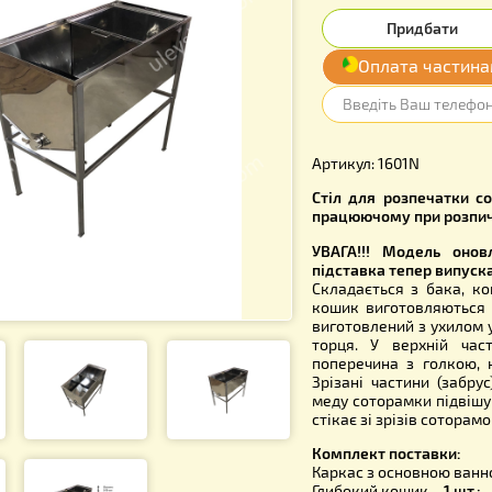
6 740
Опл
Артикул: 1
Стіл для 
працюючом
УВАГА!!! 
підставка 
Складаєтьс
кошик виго
виготовлен
торця. У 
поперечина
Зрізані ча