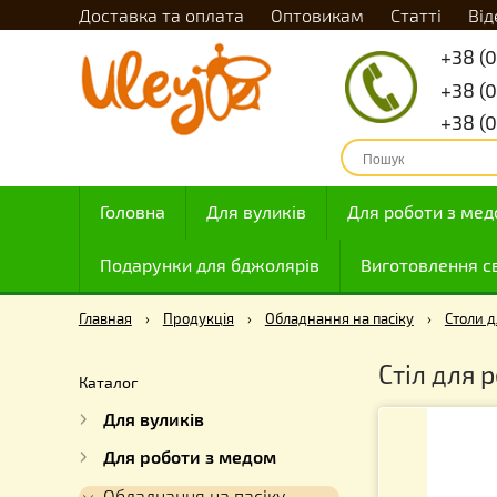
Доставка та оплата
Оптовикам
Статті
Головна
Для вуликів
Для роботи
Подарунки для бджолярів
Виготовле
Главная
›
Продукція
›
Обладнання на пасіку
›
Стіл 
Каталог
Для вуликів